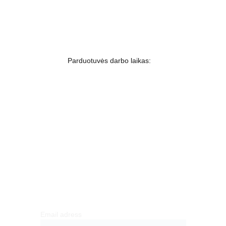
Kosmetikos parduotuvė
Grožio namai
Jakšto g. 8, Vilnius  Lietuva
Parduotuvės darbo laikas:
I-V  - 9-19h
VI - VII - Nedirbame
labas@gbplius.lt
grozis@groziobankas.lt
+370 620 15551
Prenumeruokite
Email adress