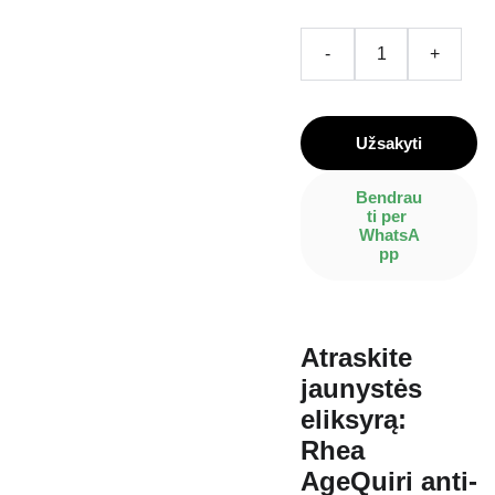
-
+
Užsakyti
Bendrau
ti per 
WhatsA
pp
Atraskite
jaunystės
eliksyrą:
Rhea
AgeQuiri anti-