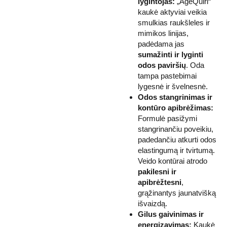
lygintojas:
„AgeQuiri“
kaukė aktyviai veikia
smulkias raukšleles ir
mimikos linijas,
padėdama jas
sumažinti ir lyginti
odos paviršių
. Oda
tampa pastebimai
lygesnė ir švelnesnė.
Odos stangrinimas ir
kontūro apibrėžimas:
Formulė pasižymi
stangrinančiu poveikiu,
padedančiu atkurti odos
elastingumą ir tvirtumą.
Veido kontūrai atrodo
pakilesni ir
apibrėžtesni
,
grąžinantys jaunatvišką
išvaizdą.
Gilus gaivinimas ir
energizavimas:
Kaukė