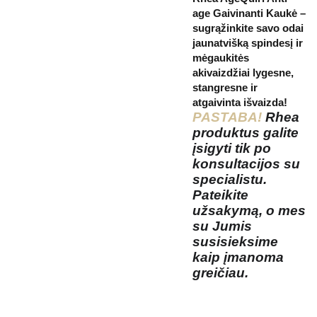
age Gaivinanti Kaukė –
sugrąžinkite savo odai
jaunatvišką spindesį ir
mėgaukitės
akivaizdžiai lygesne,
stangresne ir
atgaivinta išvaizda!
PASTABA!
Rhea
produktus galite
įsigyti tik po
konsultacijos su
specialistu.
Pateikite
užsakymą, o mes
su Jumis
susisieksime
kaip įmanoma
greičiau.