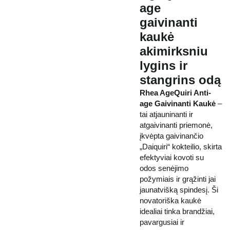
age
gaivinanti
kaukė
akimirksniu
lygins ir
stangrins odą
Rhea AgeQuiri Anti-
age Gaivinanti Kaukė
–
tai atjauninanti ir
atgaivinanti priemonė,
įkvėpta gaivinančio
„Daiquiri“ kokteilio, skirta
efektyviai kovoti su
odos senėjimo
požymiais ir grąžinti jai
jaunatvišką spindesį. Ši
novatoriška kaukė
idealiai tinka brandžiai,
pavargusiai ir