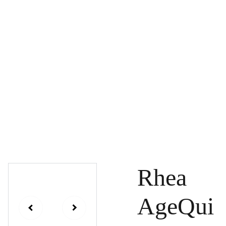
PAGRINDINIS
PRODUKTAI
DOVANŲ KUPONAI
SPECIALŪS PASIŪLYMAI
UŽSAKYMAI
PASLAUGOS
TINKLARAŠTIS
KONTAKTAI
Rhea
AgeQui