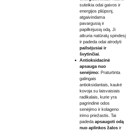
suteikia odai gaivos ir
energijos pliūpsnį,
atgaivindama
pavargusią ir
papilkėjusią odą. Ji
atkuria natūralų spindesį
ir padeda odai atrodyti
pailsėjusiai ir
švytinčiai
.
Antioksidacinė
apsauga nuo
senėjimo:
Praturtinta
galingais
antioksidantais, kaukė
kovoja su laisvaisiais
radikalais, kurie yra
pagrindinė odos
senėjimo ir kolageno
irimo priežastis. Tai
padeda
apsaugoti odą
nuo aplinkos žalos
ir