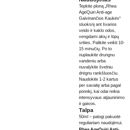
Tepkite ploną „Rhea
AgeQuiri Anti-age
Gaivinančios Kaukės“
sluoksnį ant švarios
veido ir kaklo odos,
vengdami akių ir lūpų
srities. Palikite veikti 10-
15 minučių. Po to
nuplaukite drungnu
vandeniu arba
nuvalykite švelniu
drėgnu rankšluosčiu.
Naudokite 1-2 kartus
per savaitę arba pagal
poreikį, kai odai reikia
intensyvaus atjauninimo
ir gaivos.
Talpa
50ml – patogi pakuotė
reguliariam naudojimui.
Rhea AgeQuiri Anti-