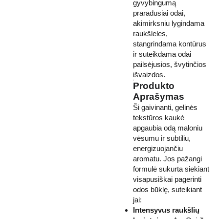
gyvybingumą
praradusiai odai,
akimirksniu lygindama
raukšleles,
stangrindama kontūrus
ir suteikdama odai
pailsėjusios, švytinčios
išvaizdos.
Produkto
Aprašymas
Ši gaivinanti, gelinės
tekstūros kaukė
apgaubia odą maloniu
vėsumu ir subtiliu,
energizuojančiu
aromatu. Jos pažangi
formulė sukurta siekiant
visapusiškai pagerinti
odos būklę, suteikiant
jai:
Intensyvus raukšlių