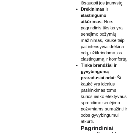
išsaugoti jos jaunystę.
Drėkinimas ir
elastingumo
atkūrimas:
Nors
pagrindinis tikslas yra
senėjimo požymių
mažinimas, kaukė taip
pat intensyviai drėkina
odą, užtikrindama jos
elastingumą ir komfortą.
Tinka brandžiai ir
gyvybingumą
praradusiai odai:
Ši
kaukė yra idealus
pasirinkimas toms,
kurios ieško efektyvaus
sprendimo senėjimo
požymiams sumažinti ir
odos gyvybingumui
atkurti.
Pagrindiniai