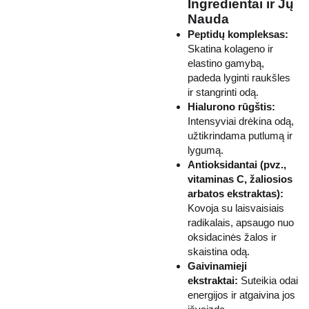
Ingredientai ir Jų
Nauda
Peptidų kompleksas:
Skatina kolageno ir
elastino gamybą,
padeda lyginti raukšles
ir stangrinti odą.
Hialurono rūgštis:
Intensyviai drėkina odą,
užtikrindama putlumą ir
lygumą.
Antioksidantai (pvz.,
vitaminas C, žaliosios
arbatos ekstraktas):
Kovoja su laisvaisiais
radikalais, apsaugo nuo
oksidacinės žalos ir
skaistina odą.
Gaivinamieji
ekstraktai:
Suteikia odai
energijos ir atgaivina jos