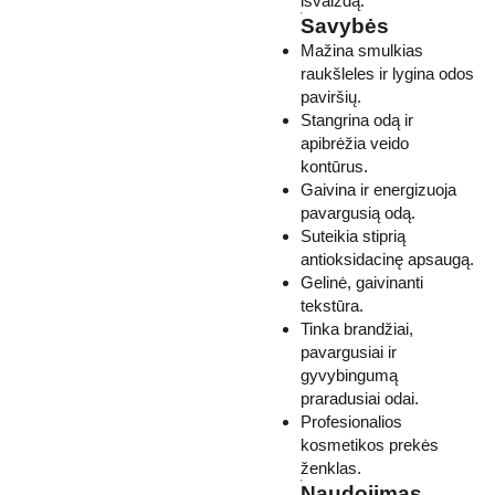
išvaizdą.
Savybės
Mažina smulkias
raukšleles ir lygina odos
paviršių.
Stangrina odą ir
apibrėžia veido
kontūrus.
Gaivina ir energizuoja
pavargusią odą.
Suteikia stiprią
antioksidacinę apsaugą.
Gelinė, gaivinanti
tekstūra.
Tinka brandžiai,
pavargusiai ir
gyvybingumą
praradusiai odai.
Profesionalios
kosmetikos prekės
ženklas.
Naudojimas