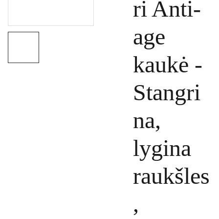
ri Anti-
age
kaukė -
Stangri
na,
lygina
raukšles
,