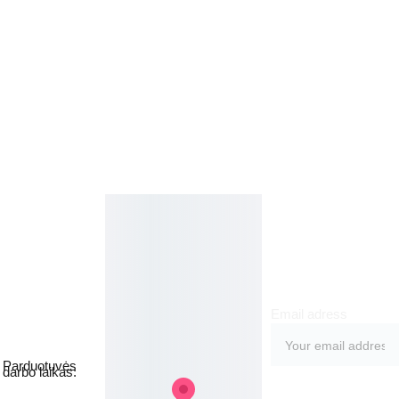
Kosmetikos 
Prenu
parduotuvė
meruo
Grožio namai
kite
Email adress
Jakšto g. 8, 
Vilnius  Lietuva
Parduotuvės 
darbo laikas:
I-V  - 9-19h