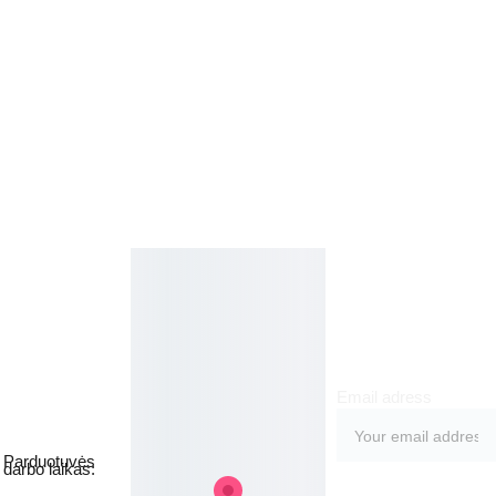
Kosmetikos 
Prenu
parduotuvė
meruo
Grožio namai
kite
Email adress
Jakšto g. 8, 
Vilnius  Lietuva
Parduotuvės 
darbo laikas: