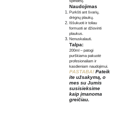
spindesį.
Naudojimas
Purkšti ant švarių,
drėgnų plaukų.
Iššukuoti ir toliau
formuoti ar džiovinti
plaukus.
Nenuskalauti.
Talpa:
200ml – patogi
purškiama pakuotė
profesionaliam ir
kasdieniam naudojimui.
PASTABA!
Pateik
ite užsakymą, o
mes su Jumis
susisieksime
kaip įmanoma
greičiau.