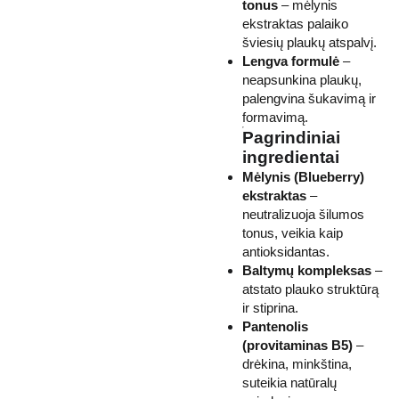
tonus
– mėlynis
ekstraktas palaiko
šviesių plaukų atspalvį.
Lengva formulė
–
neapsunkina plaukų,
palengvina šukavimą ir
formavimą.
Pagrindiniai
ingredientai
Mėlynis (Blueberry)
ekstraktas
–
neutralizuoja šilumos
tonus, veikia kaip
antioksidantas.
Baltymų kompleksas
–
atstato plauko struktūrą
ir stiprina.
Pantenolis
(provitaminas B5)
–
drėkina, minkština,
suteikia natūralų