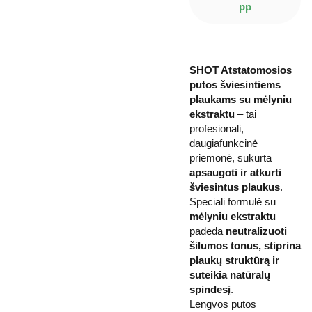
pp
SHOT Atstatomosios
putos šviesintiems
plaukams su mėlyniu
ekstraktu
– tai
profesionali,
daugiafunkcinė
priemonė, sukurta
apsaugoti ir atkurti
šviesintus plaukus
.
Speciali formulė su
mėlyniu ekstraktu
padeda
neutralizuoti
šilumos tonus, stiprina
plaukų struktūrą ir
suteikia natūralų
spindesį
.
Lengvos putos