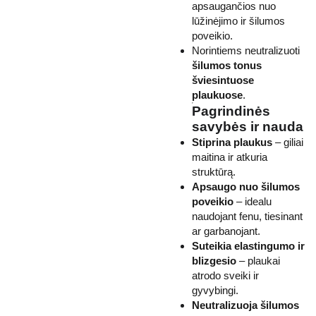
apsaugančios nuo
lūžinėjimo ir šilumos
poveikio.
Norintiems neutralizuoti
šilumos tonus
šviesintuose
plaukuose
.
Pagrindinės
savybės ir nauda
Stiprina plaukus
– giliai
maitina ir atkuria
struktūrą.
Apsaugo nuo šilumos
poveikio
– idealu
naudojant fenu, tiesinant
ar garbanojant.
Suteikia elastingumo ir
blizgesio
– plaukai
atrodo sveiki ir
gyvybingi.
Neutralizuoja šilumos