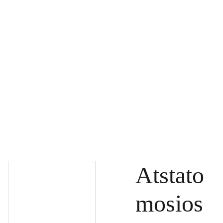
PAGRINDINIS
PRODUKTAI
DOVANŲ KUPONAI
SPECIALŪS PASIŪLYMAI
UŽSAKYMAI
PASLAUGOS
TINKLARAŠTIS
KONTAKTAI
Atstato
mosios