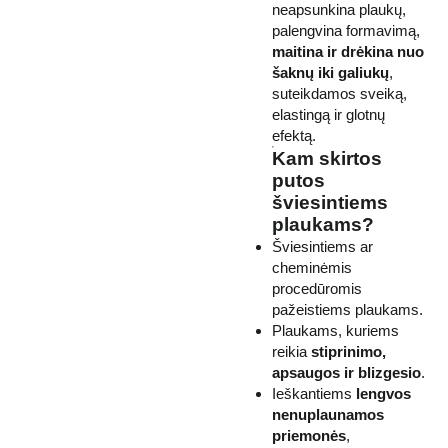
neapsunkina plaukų,
palengvina formavimą,
maitina ir drėkina nuo
šaknų iki galiukų
,
suteikdamos sveiką,
elastingą ir glotnų
efektą.
Kam skirtos
putos
šviesintiems
plaukams?
Šviesintiems ar
cheminėmis
procedūromis
pažeistiems plaukams.
Plaukams, kuriems
reikia
stiprinimo,
apsaugos ir blizgesio
.
Ieškantiems
lengvos
nenuplaunamos
priemonės
,