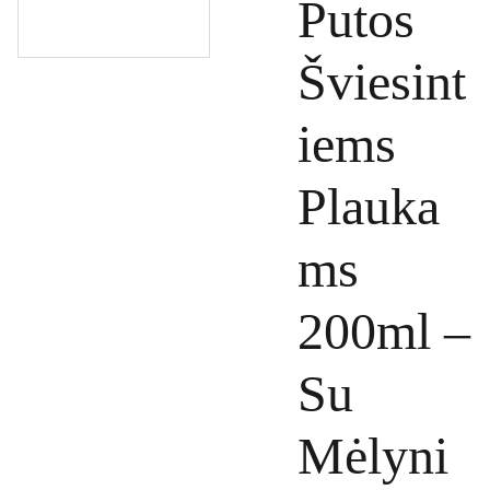
Putos
Šviesint
iems
Plauka
ms
200ml –
Su
Mėlyni