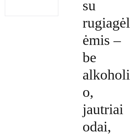
su
rugiagėl
ėmis –
be
alkoholi
o,
jautriai
odai,