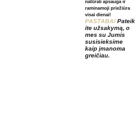
natūrali apsauga ir
raminamoji priežiūra
visai dienai!
PASTABA!
Pateik
ite užsakymą, o
mes su Jumis
susisieksime
kaip įmanoma
greičiau.
Kosmetikos 
Prenu
parduotuvė