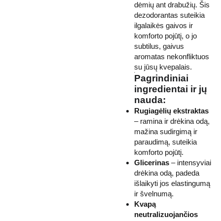
dėmių ant drabužių. Šis
dezodorantas suteikia
ilgalaikės gaivos ir
komforto pojūtį, o jo
subtilus, gaivus
aromatas nekonfliktuos
su jūsų kvepalais.
Pagrindiniai
ingredientai ir jų
nauda:
Rugiagėlių ekstraktas
– ramina ir drėkina odą,
mažina sudirgimą ir
paraudimą, suteikia
komforto pojūtį.
Glicerinas
– intensyviai
drėkina odą, padeda
išlaikyti jos elastingumą
ir švelnumą.
Kvapą
neutralizuojančios