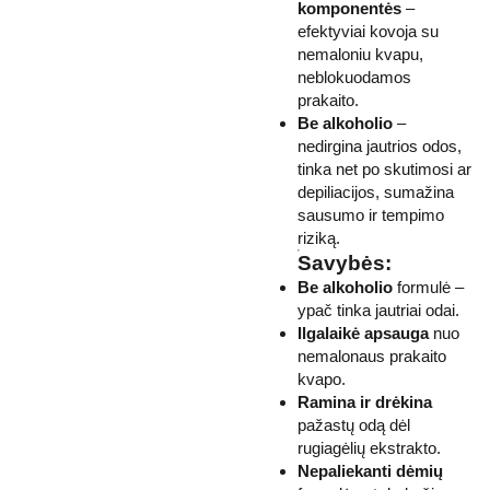
komponentės
–
efektyviai kovoja su
nemaloniu kvapu,
neblokuodamos
prakaito.
Be alkoholio
–
nedirgina jautrios odos,
tinka net po skutimosi ar
depiliacijos, sumažina
sausumo ir tempimo
riziką.
Savybės:
Be alkoholio
formulė –
ypač tinka jautriai odai.
Ilgalaikė apsauga
nuo
nemalonaus prakaito
kvapo.
Ramina ir drėkina
pažastų odą dėl
rugiagėlių ekstrakto.
Nepaliekanti dėmių