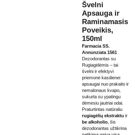
Švelni
Apsauga ir
Raminamasis
Poveikis,
150ml
Farmacia SS.
Annunziata 1561
Dezodorantas su
Rugiagėlėmis – tai
švelni ir efektyvi
priemonė kasdienei
apsaugai nuo prakaito ir
nemalonaus kvapo,
sukurta su ypatingu
dėmesiu jautriai odai.
Praturtintas natūraliu
rugiagėlių ekstraktu
ir
be alkoholio
, šis
dezodorantas užtikrina
patikimą gaivą visą