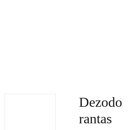
PAGRINDINIS
PRODUKTAI
DOVANŲ KUPONAI
SPECIALŪS PASIŪLYMAI
UŽSAKYMAI
PASLAUGOS
TINKLARAŠTIS
KONTAKTAI
Dezodo
rantas