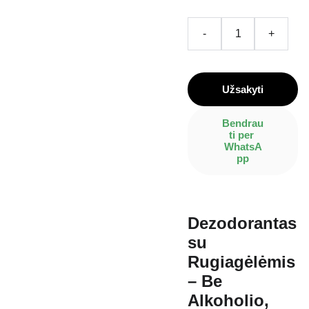
-
+
Užsakyti
Bendrau
ti per 
WhatsA
pp
Dezodorantas
su
Rugiagėlėmis
– Be
Alkoholio,