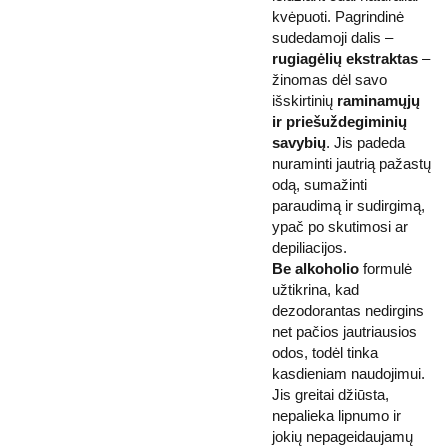
kvėpuoti. Pagrindinė
sudedamoji dalis –
rugiagėlių ekstraktas
–
žinomas dėl savo
išskirtinių
raminamųjų
ir priešuždegiminių
savybių
. Jis padeda
nuraminti jautrią pažastų
odą, sumažinti
paraudimą ir sudirgimą,
ypač po skutimosi ar
depiliacijos.
Be alkoholio
formulė
užtikrina, kad
dezodorantas nedirgins
net pačios jautriausios
odos, todėl tinka
kasdieniam naudojimui.
Jis greitai džiūsta,
nepalieka lipnumo ir
jokių nepageidaujamų