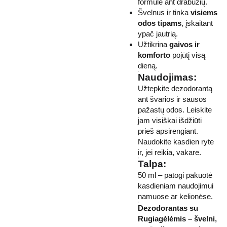
formulė ant drabužių.
Švelnus ir tinka
visiems
odos tipams
, įskaitant
ypač jautrią.
Užtikrina
gaivos ir
komforto
pojūtį visą
dieną.
Naudojimas:
Užtepkite dezodorantą
ant švarios ir sausos
pažastų odos. Leiskite
jam visiškai išdžiūti
prieš apsirengiant.
Naudokite kasdien ryte
ir, jei reikia, vakare.
Talpa:
50 ml – patogi pakuotė
kasdieniam naudojimui
namuose ar kelionėse.
Dezodorantas su
Rugiagėlėmis – švelni,