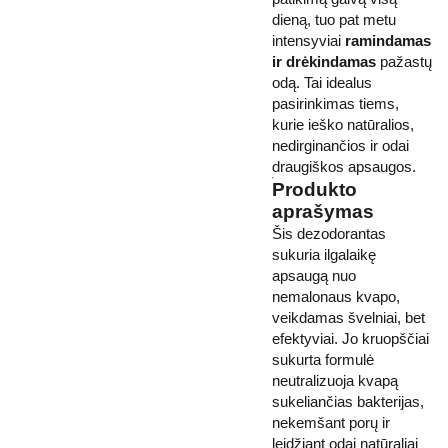
dieną, tuo pat metu
intensyviai
ramindamas
ir drėkindamas
pažastų
odą. Tai idealus
pasirinkimas tiems,
kurie ieško natūralios,
nedirginančios ir odai
draugiškos apsaugos.
Produkto
aprašymas
Šis dezodorantas
sukuria ilgalaikę
apsaugą nuo
nemalonaus kvapo,
veikdamas švelniai, bet
efektyviai. Jo kruopščiai
sukurta formulė
neutralizuoja kvapą
sukeliančias bakterijas,
nekemšant porų ir
leidžiant odai natūraliai