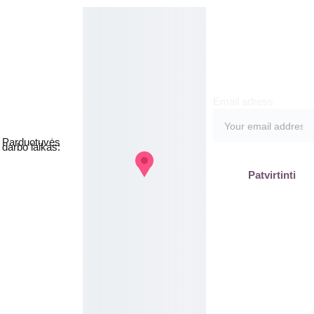
meruo
Grožio namai
kite
Email adress
Jakšto g. 8, 
Vilnius  Lietuva
Parduotuvės 
darbo laikas:
I-V  - 9-19h
Patvirtinti
VI - VII - 
Nedirbame
labas@gb
plius.lt
grozis@gr
oziobanka
s.lt
+370 620 