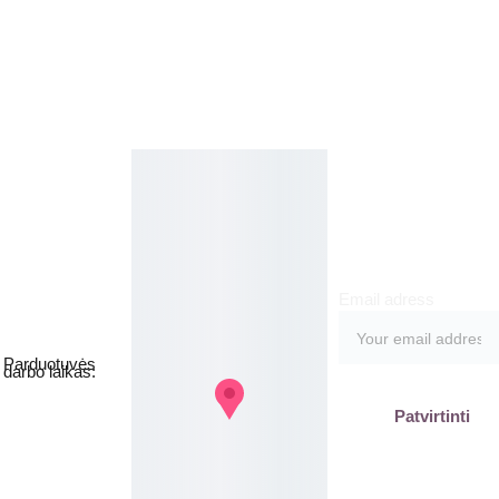
Kosmetikos 
Prenu
parduotuvė
meruo
Grožio namai
kite
Email adress
Jakšto g. 8, 
Vilnius  Lietuva
Parduotuvės 
darbo laikas:
I-V  - 9-19h
Patvirtinti
VI - VII - 
Nedirbame
labas@gb