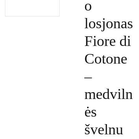
o
losjonas
Fiore di
Cotone
–
medviln
ės
švelnu