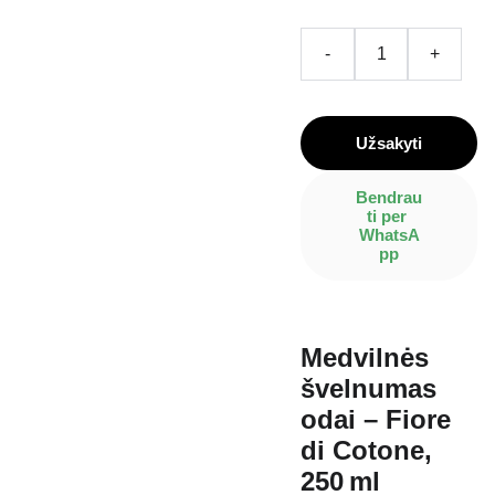
-
+
Užsakyti
Bendrau
ti per 
WhatsA
pp
Medvilnės
švelnumas
odai – Fiore
di Cotone,
250 ml