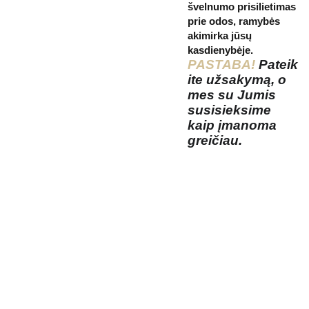
švelnumo prisilietimas
prie odos, ramybės
akimirka jūsų
kasdienybėje.
PASTABA!
Pateik
ite užsakymą, o
mes su Jumis
susisieksime
kaip įmanoma
greičiau.
Kosmetikos 
Prenu