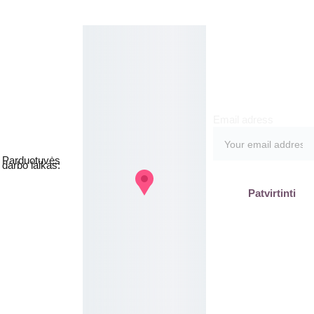
parduotuvė
meruo
Grožio namai
kite
Email adress
Jakšto g. 8, 
Vilnius  Lietuva
Parduotuvės 
darbo laikas:
I-V  - 9-19h
Patvirtinti
VI - VII - 
Nedirbame
labas@gb
plius.lt
grozis@gr
oziobanka
s.lt