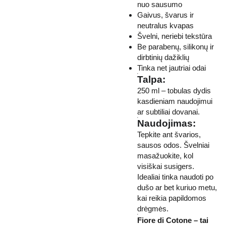
nuo sausumo
Gaivus, švarus ir
neutralus kvapas
Švelni, neriebi tekstūra
Be parabenų, silikonų ir
dirbtinių dažiklių
Tinka net jautriai odai
Talpa:
250 ml – tobulas dydis
kasdieniam naudojimui
ar subtiliai dovanai.
Naudojimas:
Tepkite ant švarios,
sausos odos. Švelniai
masažuokite, kol
visiškai susigers.
Idealiai tinka naudoti po
dušo ar bet kuriuo metu,
kai reikia papildomos
drėgmės.
Fiore di Cotone – tai