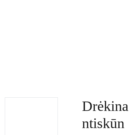
PAGRINDINIS
PRODUKTAI
DOVANŲ KUPONAI
SPECIALŪS PASIŪLYMAI
UŽSAKYMAI
PASLAUGOS
TINKLARAŠTIS
KONTAKTAI
Drėkina
ntiskūn