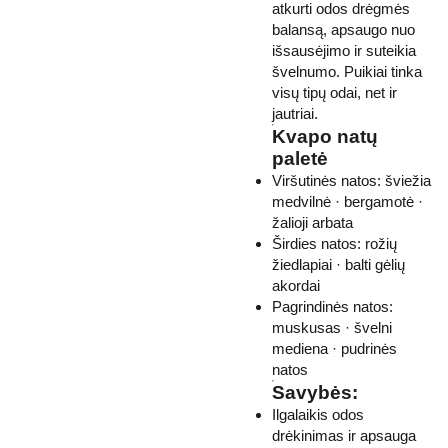
atkurti odos drėgmės
balansą, apsaugo nuo
išsausėjimo ir suteikia
švelnumo. Puikiai tinka
visų tipų odai, net ir
jautriai.
Kvapo natų
paletė
Viršutinės natos: šviežia
medvilnė · bergamotė ·
žalioji arbata
Širdies natos: rožių
žiedlapiai · balti gėlių
akordai
Pagrindinės natos:
muskusas · švelni
mediena · pudrinės
natos
Savybės:
Ilgalaikis odos
drėkinimas ir apsauga