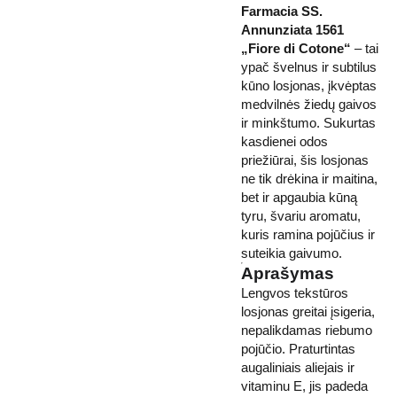
Farmacia SS.
Annunziata 1561
„Fiore di Cotone“
– tai
ypač švelnus ir subtilus
kūno losjonas, įkvėptas
medvilnės žiedų gaivos
ir minkštumo. Sukurtas
kasdienei odos
priežiūrai, šis losjonas
ne tik drėkina ir maitina,
bet ir apgaubia kūną
tyru, švariu aromatu,
kuris ramina pojūčius ir
suteikia gaivumo.
Aprašymas
Lengvos tekstūros
losjonas greitai įsigeria,
nepalikdamas riebumo
pojūčio. Praturtintas
augaliniais aliejais ir
vitaminu E, jis padeda