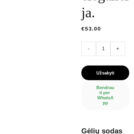
ja.
€53.00
-
+
Užsakyti
Bendrau
ti per 
WhatsA
pp
Gėlių sodas