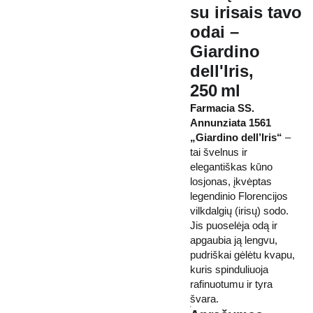
su irisais tavo
odai –
Giardino
dell'Iris,
250 ml
Farmacia SS.
Annunziata 1561
„Giardino dell’Iris“
–
tai švelnus ir
elegantiškas kūno
losjonas, įkvėptas
legendinio Florencijos
vilkdalgių (irisų) sodo.
Jis puoselėja odą ir
apgaubia ją lengvu,
pudriškai gėlėtu kvapu,
kuris spinduliuoja
rafinuotumu ir tyra
švara.