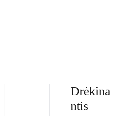
PAGRINDINIS
PRODUKTAI
DOVANŲ KUPONAI
SPECIALŪS PASIŪLYMAI
UŽSAKYMAI
PASLAUGOS
TINKLARAŠTIS
KONTAKTAI
Drėkina
ntis