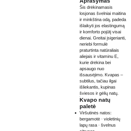
Aprašymas
Šis drėkinamasis
losjonas švelniai maitina
ir minkština odą, padeda
išlaikyti jos elastingumą
ir komforto pojūtį visai
dienai. Greitai įsigerianti,
neriebi formulė
praturtinta natūraliais
aliejais ir vitaminu E,
kurie drėkina bei
apsaugo nuo
išsausėjimo. Kvapas –
subtilus, tačiau ilgai
išliekantis, kupinas
šviesos ir gėlių natų.
Kvapo natų
paletė
Viršutinės natos:
bergamotė · violetinių
lapų rasa · švelnus