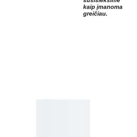
susisieksime
kaip įmanoma
greičiau.
Kosmetikos 
Prenu
parduotuvė
meruo
Grožio namai
kite