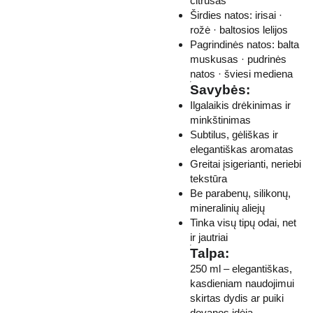
citrusas
Širdies natos: irisai ·
rožė · baltosios lelijos
Pagrindinės natos: balta
muskusas · pudrinės
natos · šviesi mediena
Savybės:
Ilgalaikis drėkinimas ir
minkštinimas
Subtilus, gėliškas ir
elegantiškas aromatas
Greitai įsigerianti, neriebi
tekstūra
Be parabenų, silikonų,
mineralinių aliejų
Tinka visų tipų odai, net
ir jautriai
Talpa:
250 ml – elegantiškas,
kasdieniam naudojimui
skirtas dydis ar puiki
dovanos idėja.