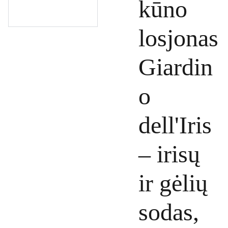
kūno
losjonas
Giardin
o
dell'Iris
– irisų
ir gėlių
sodas,