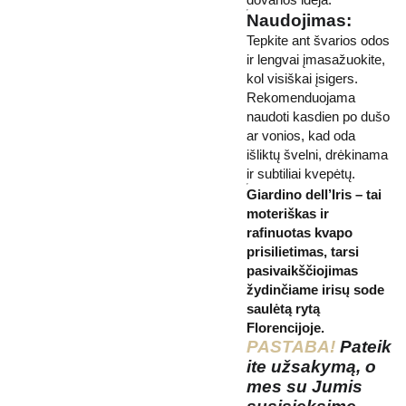
Naudojimas:
Tepkite ant švarios odos
ir lengvai įmasažuokite,
kol visiškai įsigers.
Rekomenduojama
naudoti kasdien po dušo
ar vonios, kad oda
išliktų švelni, drėkinama
ir subtiliai kvepėtų.
Giardino dell’Iris – tai
moteriškas ir
rafinuotas kvapo
prisilietimas, tarsi
pasivaikščiojimas
žydinčiame irisų sode
saulėtą rytą
Florencijoje.
PASTABA!
Pateik
ite užsakymą, o
mes su Jumis