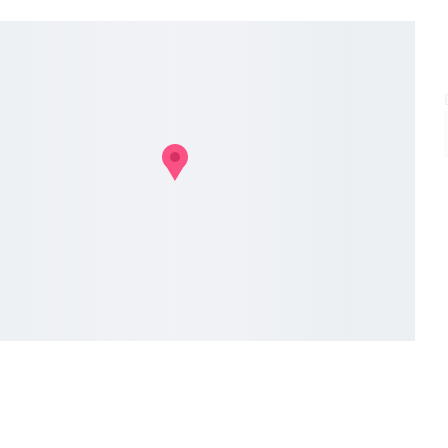
Užsakymo taisyklės
Privatumo p