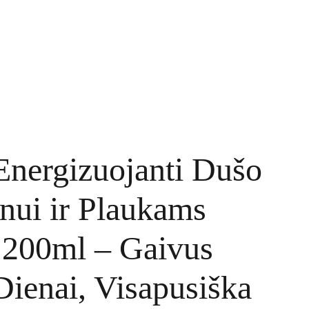
TINKLARAŠTIS
KONTAKTAI
UŽSAKYMAI
Energizuojanti Dušo
nui ir Plaukams
200ml – Gaivus
Dienai, Visapusiška