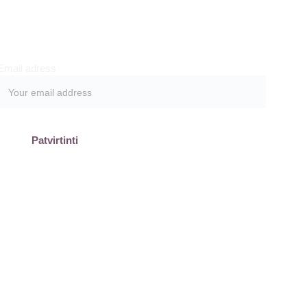
Prenumeruokite
Email adress
Patvirtinti
olitika
Akcijų taisyklės