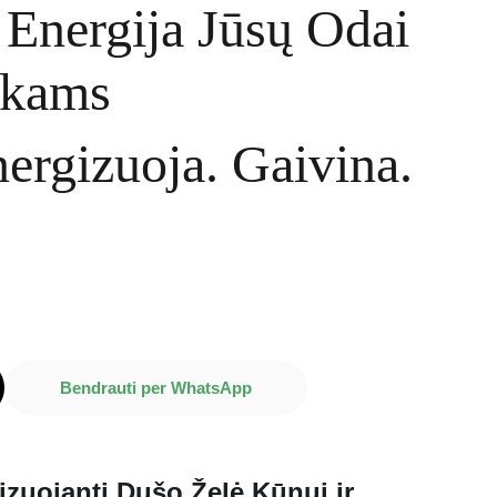
 Energija Jūsų Odai
ukams
nergizuoja. Gaivina.
Bendrauti per WhatsApp
zuojanti Dušo Želė Kūnui ir