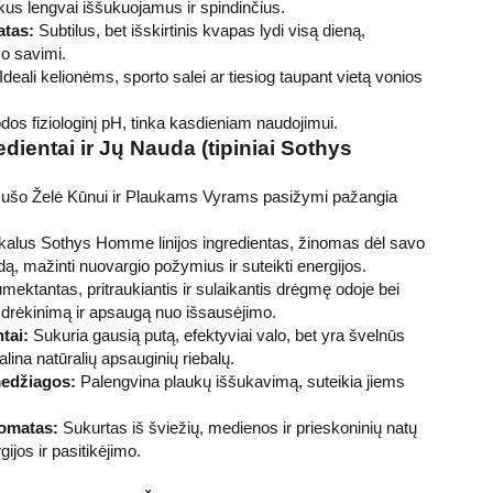
us lengvai iššukuojamus ir spindinčius.
atas:
Subtilus, bet išskirtinis kvapas lydi visą dieną,
o savimi.
Ideali kelionėms, sporto salei ar tiesiog taupant vietą vonios
os fiziologinį pH, tinka kasdieniam naudojimui.
edientai ir Jų Nauda (tipiniai Sothys
Dušo Želė Kūnui ir Plaukams Vyrams pasižymi pažangia
alus Sothys Homme linijos ingredientas, žinomas dėl savo
ą, mažinti nuovargio požymius ir suteikti energijos.
ektantas, pritraukiantis ir sulaikantis drėgmę odoje bei
s drėkinimą ir apsaugą nuo išsausėjimo.
tai:
Sukuria gausią putą, efektyviai valo, bet yra švelnūs
lina natūralių apsauginių riebalų.
edžiagos:
Palengvina plaukų iššukavimą, suteikia jiems
romatas:
Sukurtas iš šviežių, medienos ir prieskoninių natų
gijos ir pasitikėjimo.