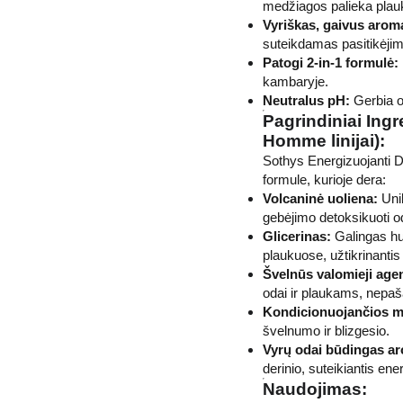
medžiagos palieka plauk
Vyriškas, gaivus arom
suteikdamas pasitikėjim
Patogi 2-in-1 formulė:
kambaryje.
Neutralus pH:
Gerbia od
Pagrindiniai Ingr
Homme linijai):
Sothys Energizuojanti 
formule, kurioje dera:
Volcaninė uoliena:
Unik
gebėjimo detoksikuoti od
Glicerinas:
Galingas hum
plaukuose, užtikrinanti
Švelnūs valomieji agen
odai ir plaukams, nepaša
Kondicionuojančios m
švelnumo ir blizgesio.
Vyrų odai būdingas a
derinio, suteikiantis ener
Naudojimas: