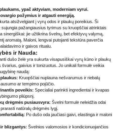
r plaukams, ypač aktyviam, moderniam vyrui.
ovargio požymius ir atgauti energiją.
rta atsižvelgiant į vyrų odos ir plaukų poreikius. Ši
 sujungia pažangiausius tyrimus su kruopščiai atrinktais
ia sinergiškai: jie užtikrina švelnų, bet efektyvų valymą,
ntį aromatą. Maloni, lengvai putojanti tekstūra paverčia
alaidavimo ir gaivos ritualu.
ybės ir Nauda:
janti dušo želė yra sukurta visapusiškai vyrų kūno ir plaukų
os švarius, gaivius ir tonizuotus. Jo unikali formulė veikia
augybinę naudą:
 plaukus:
Kruopščiai nuplauna nešvarumus ir riebalų
 sausumo ar tempimo pojūčio.
inantis poveikis:
Specialiai parinkti ingredientai ir kvapas
vybingumo pliūpsnį.
kų drėgmės pusiausvyra:
Švelni formulė neleidžia odai
prarasti natūralų drėgmės lygį.
omfortabilią:
Po dušo oda jaučiasi gaivi, elastinga ir maloni
ir blizgantys:
Švelnios valomosios ir kondicionuojančios