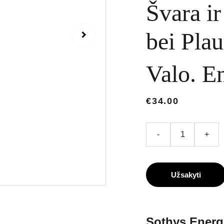
Švara ir
bei Pla
Valo. E
€34.00
-
+
Užsakyti
Sothys Energi