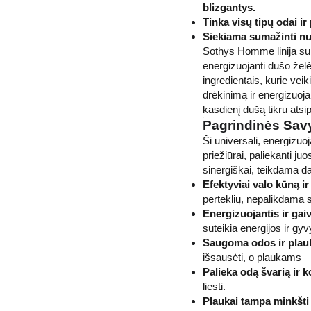
blizgantys.
Tinka visų tipų odai i
Siekiama sumažinti nu
Sothys Homme linija suku
energizuojanti dušo želė
ingredientais, kurie veik
drėkinimą ir energizuoja
kasdienį dušą tikru atsip
Pagrindinės Sav
Ši universali, energizuo
priežiūrai, paliekanti ju
sinergiškai, teikdama d
Efektyviai valo kūną ir
perteklių, nepalikdama
Energizuojantis ir gaiv
suteikia energijos ir gy
Saugoma odos ir plau
išsausėti, o plaukams – 
Palieka odą švarią ir k
liesti.
Plaukai tampa minkšti 