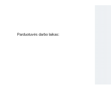
Kosmetikos parduotuvė
Grožio namai
Jakšto g. 8, Vilnius  Lietuva
Parduotuvės darbo laikas:
I-V  - 9-19h
VI - VII - Nedirbame
labas@gbplius.lt
grozis@groziobankas.lt
+370 620 15551
Apie mus
Pristatymas ir grąžinimas