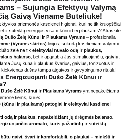
ams – Sujungia Efektyvų Valymą
čią Gaivą Viename Buteliuke!
fektyvios priemonės kasdienei higienai, kuri ne tik kruopščiai
t ir suteiktų energijos visam kūnui bei plaukams? Atraskite
ią Dušo Želę Kūnui ir Plaukams Vyrams
– profesionalią
mme (Vyrams skirtos)
linijos, sukurtą kasdieniam valymui
i dušo želė ne tik
efektyviai nuvalo odą ir plaukus,
ralaus balanso
, bet ir apgaubia Jus stimuliuojančiu,
gaiviu,
kdama Jūsų kūną ir plaukus švarius, gaivius, tonizuotus ir
l kiekvienas dušas tampa atgaivos ir gyvybingumo ritualu!
s Energizuojanti Dušo Želė Kūnui ir
s?
i Dušo Želė Kūnui ir Plaukams Vyrams
yra nepakeičiama
iemonė tiems, kurie:
 (kūnui ir plaukams) patogiai ir efektyviai kasdienei
ti odą ir plaukus, nepažeidžiant jų drėgmės balanso.
ergizuojančio aromato, kuris pažadintų ir suteiktų
ūtų gaivi, švari ir komfortabili, o plaukai – minkšti ir