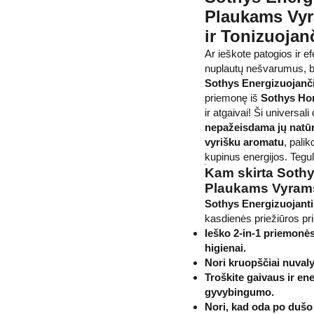
Plaukams Vyr
ir Tonizuojan
Ar ieškote patogios ir e
nuplautų nešvarumus, be
Sothys Energizuojanč
priemonę iš
Sothys Ho
ir atgaivai! Ši universal
nepažeisdama jų natū
vyrišku aromatu
, pali
kupinus energijos. Tegu
Kam skirta Sothy
Plaukams Vyram
Sothys Energizuojant
kasdienės priežiūros pr
Ieško 2-in-1 priemonės
higienai.
Nori kruopščiai nuvaly
Troškite gaivaus ir en
gyvybingumo.
Nori, kad oda po dušo b