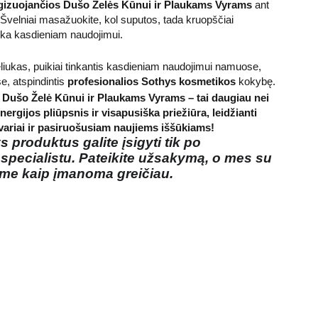
gizuojančios Dušo Želės Kūnui ir Plaukams Vyrams
ant
 Švelniai masažuokite, kol suputos, tada kruopščiai
nka kasdieniam naudojimui.
liukas, puikiai tinkantis kasdieniam naudojimui namuose,
se, atspindintis
profesionalios Sothys kosmetikos
kokybę.
 Dušo Želė Kūnui ir Plaukams Vyrams – tai daugiau nei
energijos pliūpsnis ir visapusiška priežiūra, leidžianti
švariai ir pasiruošusiam naujiems iššūkiams!
 produktus galite įsigyti tik po
 specialistu. Pateikite užsakymą, o mes su
ime kaip įmanoma greičiau.