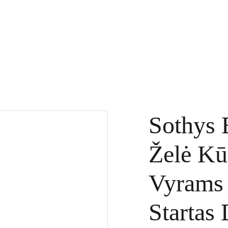
KTAI
DOVANŲ KUPONAI
SPECIALŪS PASIŪLYMAI
PASLAUGOS
Sothys 
Želė Kū
Vyrams 
Startas 