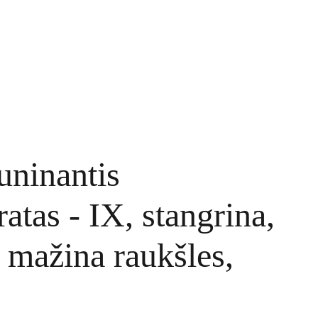
TINKLARAŠTIS
KONTAKTAI
UŽSAKYMAI
uninantis
atas - IX, stangrina,
 mažina raukšles,