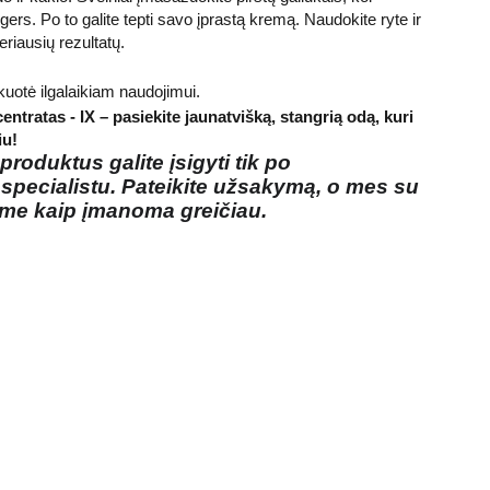
gers. Po to galite tepti savo įprastą kremą. Naudokite ryte ir
eriausių rezultatų.
uotė ilgalaikiam naudojimui.
ntratas - IX – pasiekite jaunatvišką, stangrią odą, kuri
iu!
roduktus galite įsigyti tik po
 specialistu. Pateikite užsakymą, o mes su
ime kaip įmanoma greičiau.
Prenumeruokite