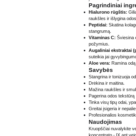
Pagrindiniai ingr
Hialurono rūgštis:
Gili
raukšles ir išlygina odos
Peptidai:
Skatina kolag
stangrumą.
Vitaminas C:
Šviesina 
požymius.
Augaliniai ekstraktai (
suteikia jai gyvybingum
Aloe vera:
Ramina odą i
Savybės
Stangrina ir tonizuoja od
Drėkina ir maitina.
Mažina raukšles ir smulk
Pagerina odos tekstūrą i
Tinka visų tipų odai, ypa
Greitai įsigeria ir nepal
Profesionalios kosmeti
Naudojimas
Kruopščiai nuvalykite v
koncentrato - IX ant veid