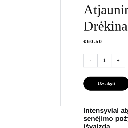
Atjaunin
Drėkina
€60.50
-
+
Užsakyti
Intensyviai a
senėjimo požy
išvaizdą.