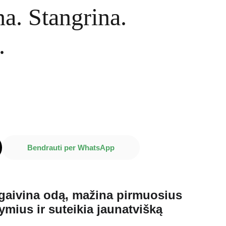
a. Stangrina.
.
Bendrauti per WhatsApp
tgaivina odą, mažina pirmuosius
mius ir suteikia jaunatvišką