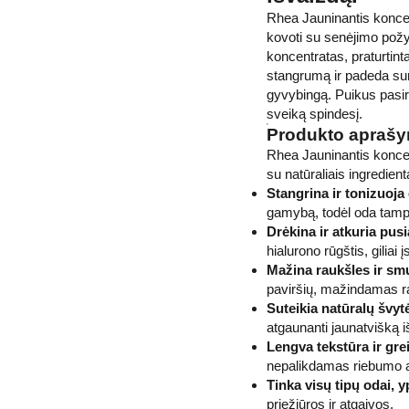
Rhea Jauninantis koncent
kovoti su senėjimo požym
koncentratas, praturtint
stangrumą ir padeda sum
gyvybingą. Puikus pasir
sveiką spindesį.
Produkto apraš
Rhea Jauninantis koncen
su natūraliais ingredien
Stangrina ir tonizuoja
gamybą, todėl oda tampa
Drėkina ir atkuria pus
hialurono rūgštis, giliai 
Mažina raukšles ir smul
paviršių, mažindamas rau
Suteikia natūralų švyt
atgaunanti jaunatvišką i
Lengva tekstūra ir gre
nepalikdamas riebumo ar
Tinka visų tipų odai, y
priežiūros ir atgaivos.