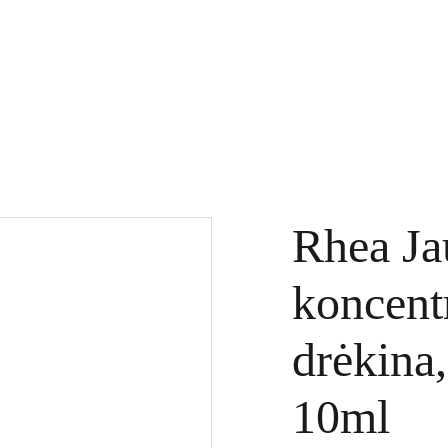
KTAI
DOVANŲ KUPONAI
SPECIALŪS PASIŪLYMAI
PASLAUGOS
Rhea Ja
koncentr
drėkina,
10ml