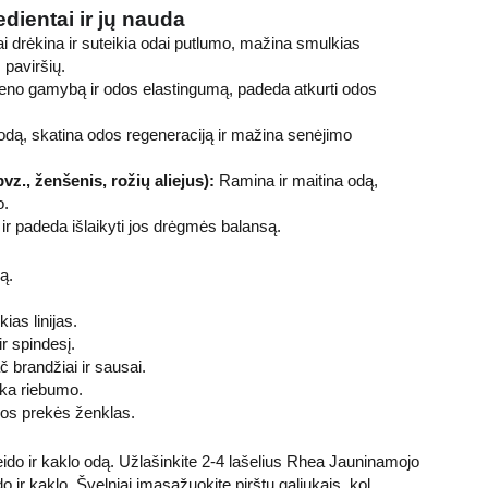
edientai ir jų nauda
ai drėkina ir suteikia odai putlumo, mažina smulkias
 paviršių.
eno gamybą ir odos elastingumą, padeda atkurti odos
odą, skatina odos regeneraciją ir mažina senėjimo
pvz., ženšenis, rožių aliejus):
Ramina ir maitina odą,
o.
r padeda išlaikyti jos drėgmės balansą.
ą.
ias linijas.
r spindesį.
č brandžiai ir sausai.
ieka riebumo.
kos prekės ženklas.
eido ir kaklo odą. Užlašinkite 2-4 lašelius Rhea Jauninamojo
o ir kaklo. Švelniai įmasažuokite pirštų galiukais, kol