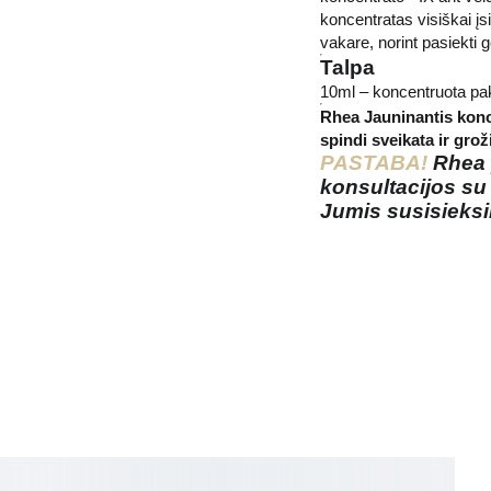
koncentratas visiškai įsi
vakare, norint pasiekti g
Talpa
10ml – koncentruota pak
Rhea Jauninantis konce
spindi sveikata ir grož
PASTABA!
Rhea p
konsultacijos su
Jumis susisieks