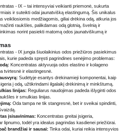
ratas - IX – tai intensyviai veikianti priemonė, sukurta
iais ir suteikti odai jaunatvišką elastingumą. Šis unikalus
as veikliosiomis medžiagomis, giliai drėkina odą, atkuria jos
ažinti raukšles, palikdamas odą glotnią, švelnią ir
inkimas norint pasiekti matomą odos jaunatviškumą ir
ymas
tratas - IX jungia šiuolaikinius odos priežiūros pasiekimus
tais, kurie padeda spręsti pagrindines senėjimo problemas:
 odą:
Koncentratas aktyvuoja odos elastino ir kolageno
 tvirtesnė ir elastingesnė.
iausvyrą:
Sudėtyje esantys drėkinamieji komponentai, kaip
įsigeria į odą, užtikrindami ilgalaikį drėkinimą ir minkštumą.
kias linijas:
Reguliarus naudojimas padeda išlyginti odos
kšles ir smulkias linijas.
ėjimą:
Oda tampa ne tik stangresnė, bet ir sveikai spindinti,
švaizdą.
itas įsisavinimas:
Koncentratas greitai įsigeria,
 lipnumo, todėl yra idealus pagrindas kasdienei priežiūrai.
pač brandžiai ir sausai:
Tinka odai, kuriai reikia intensyvios