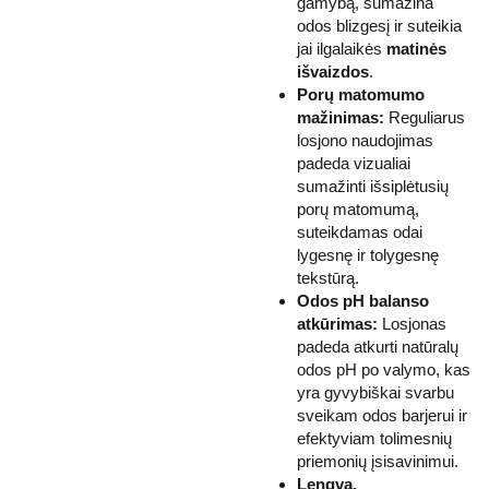
gamybą, sumažina
odos blizgesį ir suteikia
jai ilgalaikės
matinės
išvaizdos
.
Porų matomumo
mažinimas:
Reguliarus
losjono naudojimas
padeda vizualiai
sumažinti išsiplėtusių
porų matomumą,
suteikdamas odai
lygesnę ir tolygesnę
tekstūrą.
Odos pH balanso
atkūrimas:
Losjonas
padeda atkurti natūralų
odos pH po valymo, kas
yra gyvybiškai svarbu
sveikam odos barjerui ir
efektyviam tolimesnių
priemonių įsisavinimui.
Lengva,