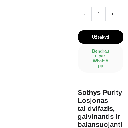
-
+
Užsakyti
Bendrau
ti per 
WhatsA
pp
Sothys Purity
Losjonas –
tai dvifazis,
gaivinantis ir
balansuojanti