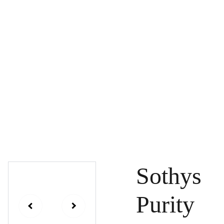
PAGRINDINIS
PRODUKTAI
DOVANŲ KUPONAI
SPECIALŪS PASIŪLYMAI
UŽSAKYMAI
PASLAUGOS
TINKLARAŠTIS
KONTAKTAI
Sothys
Purity