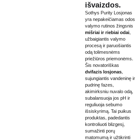
išvaizdos.
Sothys Purity Losjonas
yra nepakeičiamas odos
valymo rutinos žingsnis
mišriai ir riebiai odai
,
užbaigiantis valymo
procesą ir paruošiantis
odą tolimesnėms
priežiūros priemonėms.
Šis novatoriškas
dvifazis losjonas
,
sujungiantis vandeninę ir
pudrinę fazes,
akimirksniu nuvalo odą,
subalansuoja jos pH ir
reguliuoja sebumo
išsiskyrimą. Tai puikus
produktas, padedantis
kontroliuoti blizgesį,
sumažinti porų
matomumą ir užtikrinti