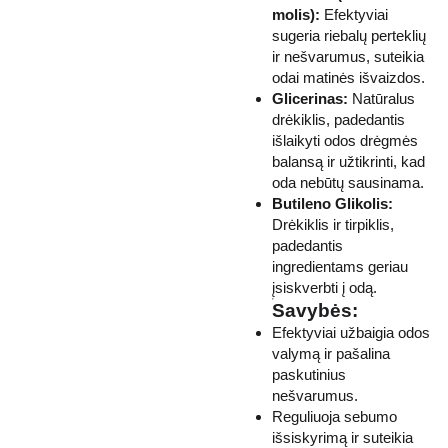
molis):
Efektyviai
sugeria riebalų perteklių
ir nešvarumus, suteikia
odai matinės išvaizdos.
Glicerinas:
Natūralus
drėkiklis, padedantis
išlaikyti odos drėgmės
balansą ir užtikrinti, kad
oda nebūtų sausinama.
Butileno Glikolis:
Drėkiklis ir tirpiklis,
padedantis
ingredientams geriau
įsiskverbti į odą.
Savybės:
Efektyviai užbaigia odos
valymą ir pašalina
paskutinius
nešvarumus.
Reguliuoja sebumo
išsiskyrimą ir suteikia