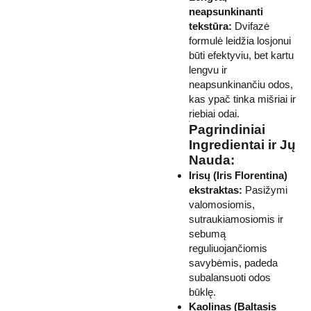
neapsunkinanti
tekstūra:
Dvifazė
formulė leidžia losjonui
būti efektyviu, bet kartu
lengvu ir
neapsunkinančiu odos,
kas ypač tinka mišriai ir
riebiai odai.
Pagrindiniai
Ingredientai ir Jų
Nauda:
Irisų (Iris Florentina)
ekstraktas:
Pasižymi
valomosiomis,
sutraukiamosiomis ir
sebumą
reguliuojančiomis
savybėmis, padeda
subalansuoti odos
būklę.
Kaolinas (Baltasis