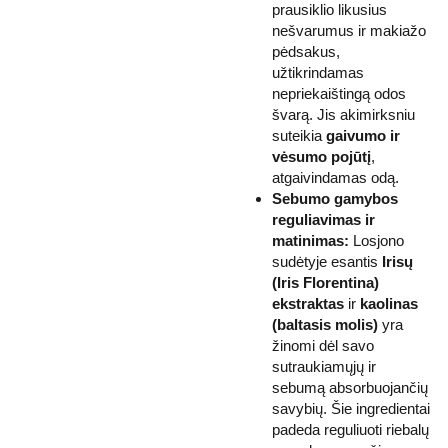
prausiklio likusius
nešvarumus ir makiažo
pėdsakus,
užtikrindamas
nepriekaištingą odos
švarą. Jis akimirksniu
suteikia
gaivumo ir
vėsumo pojūtį
,
atgaivindamas odą.
Sebumo gamybos
reguliavimas ir
matinimas:
Losjono
sudėtyje esantis
Irisų
(Iris Florentina)
ekstraktas
ir
kaolinas
(baltasis molis)
yra
žinomi dėl savo
sutraukiamųjų ir
sebumą absorbuojančių
savybių. Šie ingredientai
padeda reguliuoti riebalų