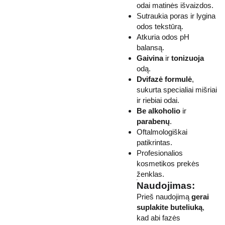
odai matinės išvaizdos.
Sutraukia poras ir lygina
odos tekstūrą.
Atkuria odos pH
balansą.
Gaivina
ir
tonizuoja
odą.
Dvifazė formulė
,
sukurta specialiai mišriai
ir riebiai odai.
Be alkoholio
ir
parabenų
.
Oftalmologiškai
patikrintas.
Profesionalios
kosmetikos prekės
ženklas.
Naudojimas:
Prieš naudojimą
gerai
suplakite buteliuką
,
kad abi fazės