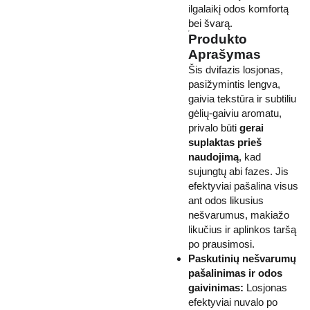
ilgalaikį odos komfortą
bei švarą.
Produkto
Aprašymas
Šis dvifazis losjonas,
pasižymintis lengva,
gaivia tekstūra ir subtiliu
gėlių-gaiviu aromatu,
privalo būti
gerai
suplaktas prieš
naudojimą
, kad
sujungtų abi fazes. Jis
efektyviai pašalina visus
ant odos likusius
nešvarumus, makiažo
likučius ir aplinkos taršą
po prausimosi.
Paskutinių nešvarumų
pašalinimas ir odos
gaivinimas:
Losjonas
efektyviai nuvalo po