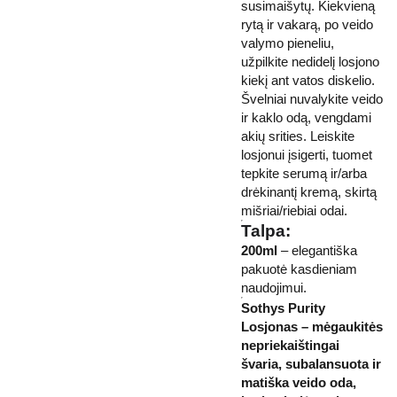
susimaišytų. Kiekvieną
rytą ir vakarą, po veido
valymo pieneliu,
užpilkite nedidelį losjono
kiekį ant vatos diskelio.
Švelniai nuvalykite veido
ir kaklo odą, vengdami
akių srities. Leiskite
losjonui įsigerti, tuomet
tepkite serumą ir/arba
drėkinantį kremą, skirtą
mišriai/riebiai odai.
Talpa:
200ml
– elegantiška
pakuotė kasdieniam
naudojimui.
Sothys Purity
Losjonas – mėgaukitės
nepriekaištingai
švaria, subalansuota ir
matiška veido oda,