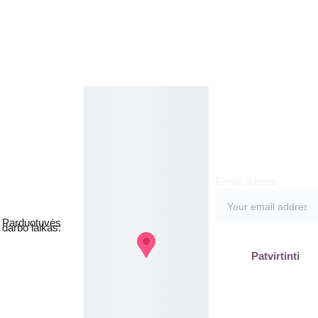
Kosmetikos 
Prenu
parduotuvė
meruo
Grožio namai
kite
Email adress
Jakšto g. 8, 
Vilnius  Lietuva
Parduotuvės 
darbo laikas:
I-V  - 9-19h
Patvirtinti
VI - VII - 
Nedirbame
labas@gb
plius.lt