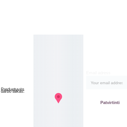
grožio aksesuarais
Kosmetikos 
Prenu
parduotuvė
meruo
Grožio namai
kite
Email adress
Jakšto g. 8, 
Vilnius  Lietuva
Parduotuvės 
darbo laikas:
I-V  - 9-19h
Patvirtinti
VI - VII - 
Nedirbame
labas@gb