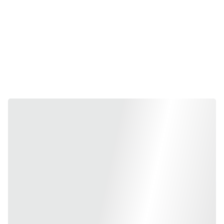
aksesuarai
makiažo aksesuarai