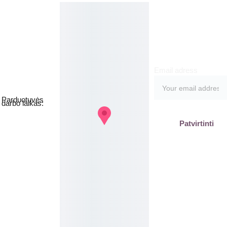
meruo
Grožio namai
kite
Email adress
Jakšto g. 8, 
Vilnius  Lietuva
Parduotuvės 
darbo laikas:
I-V  - 9-19h
Patvirtinti
VI - VII - 
Nedirbame
labas@gb
plius.lt
grozis@gr
oziobanka
s.lt
+370 620 