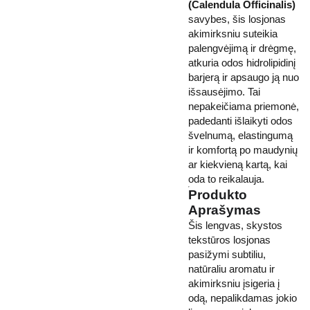
(Calendula Officinalis)
savybes, šis losjonas
akimirksniu suteikia
palengvėjimą ir drėgmę,
atkuria odos hidrolipidinį
barjerą ir apsaugo ją nuo
išsausėjimo. Tai
nepakeičiama priemonė,
padedanti išlaikyti odos
švelnumą, elastingumą
ir komfortą po maudynių
ar kiekvieną kartą, kai
oda to reikalauja.
Produkto
Aprašymas
Šis lengvas, skystos
tekstūros losjonas
pasižymi subtiliu,
natūraliu aromatu ir
akimirksniu įsigeria į
odą, nepalikdamas jokio