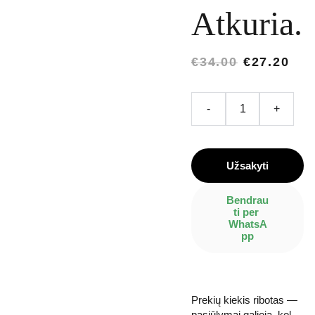
Atkuria.
€34.00
€27.20
-
+
Užsakyti
Bendrau
ti per 
WhatsA
pp
Prekių kiekis ribotas —
pasiūlymai galioja, kol