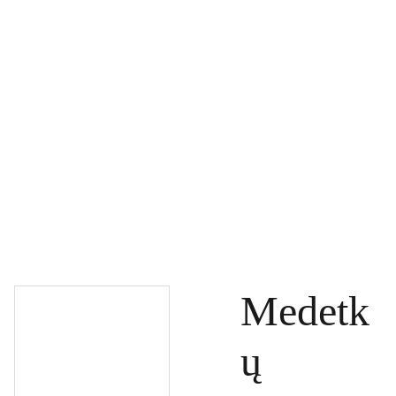
PAGRINDINIS
PRODUKTAI
DOVANŲ KUPONAI
SPECIALŪS PASIŪLYMAI
UŽSAKYMAI
PASLAUGOS
TINKLARAŠTIS
KONTAKTAI
Medetk
ų