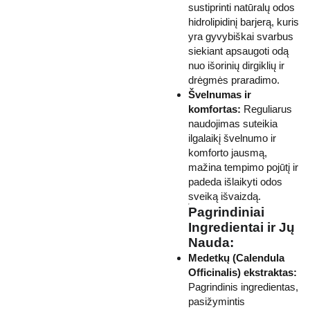
sustiprinti natūralų odos
hidrolipidinį barjerą, kuris
yra gyvybiškai svarbus
siekiant apsaugoti odą
nuo išorinių dirgiklių ir
drėgmės praradimo.
Švelnumas ir
komfortas:
Reguliarus
naudojimas suteikia
ilgalaikį švelnumo ir
komforto jausmą,
mažina tempimo pojūtį ir
padeda išlaikyti odos
sveiką išvaizdą.
Pagrindiniai
Ingredientai ir Jų
Nauda:
Medetkų (Calendula
Officinalis) ekstraktas:
Pagrindinis ingredientas,
pasižymintis