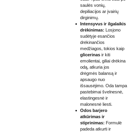
saulės vonių,
depiliacijos ar įvairių
dirginimų.
Intensyvus ir ilgalaikis
drėkinimas:
Losjono
sudėtyje esančios
drėkinančios
medžiagos, tokios kaip
glicerinas
ir kiti
emolientai, giliai drėkina
odą, atkuria jos
drėgmės balansą ir
apsaugo nuo
išsausėjimo. Oda tampa
pastebimai švelnesnė,
elastingesnė ir
malonesnė liesti.
Odos barjero
atkūrimas ir
stiprinimas:
Formulė
padeda atkurti ir