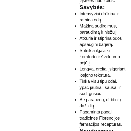
ląsteles nuo žalos.
Savybės:
Intensyviai drėkina ir
ramina odą.
Mažina sudirgimus,
paraudimą ir niežulį.
Atkuria ir stiprina odos
apsauginį barjerą.
Suteikia ilgalaikį
komforto ir švelnumo
pojūtį.
Lengva, greitai įsigerianti
losjono tekstūra.
Tinka visų tipų odai,
ypač jautriai, sausai ir
sudirgusiai.
Be parabenų, dirbtinių
dažiklių.
Pagaminta pagal
tradicines Florencijos
farmacijos receptūras.
Naudojimas: