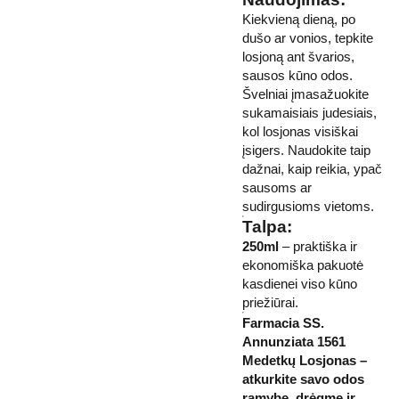
Kiekvieną dieną, po
dušo ar vonios, tepkite
losjoną ant švarios,
sausos kūno odos.
Švelniai įmasažuokite
sukamaisiais judesiais,
kol losjonas visiškai
įsigers. Naudokite taip
dažnai, kaip reikia, ypač
sausoms ar
sudirgusioms vietoms.
Talpa:
250ml
– praktiška ir
ekonomiška pakuotė
kasdienei viso kūno
priežiūrai.
Farmacia SS.
Annunziata 1561
Medetkų Losjonas –
atkurkite savo odos
ramybę, drėgmę ir