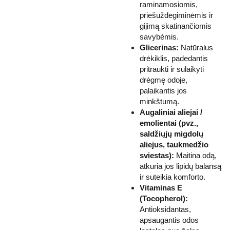
raminamosiomis,
priešuždegiminėmis ir
gijimą skatinančiomis
savybėmis.
Glicerinas:
Natūralus
drėkiklis, padedantis
pritraukti ir sulaikyti
drėgmę odoje,
palaikantis jos
minkštumą.
Augaliniai aliejai /
emolientai (pvz.,
saldžiųjų migdolų
aliejus, taukmedžio
sviestas):
Maitina odą,
atkuria jos lipidų balansą
ir suteikia komforto.
Vitaminas E
(Tocopherol):
Antioksidantas,
apsaugantis odos