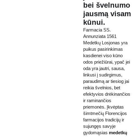
bei švelnumo
jausmą visam
kūnui.
Farmacia SS.
Annunziata 1561
Medetkų Losjonas yra
puikus pasirinkimas
kasdienei viso kūno
odos priežiūrai, ypač jei
oda yra jautri, sausa,
linkusi į sudirgimus,
paraudimą ar tiesiog jai
reikia švelnios, bet
efektyvios drėkinančios
ir raminančios
priemonės. Įkvėptas
šimtmečių Florencijos
farmacijos tradicijų ir
sujungęs savyje
gydomąsias
medetkų