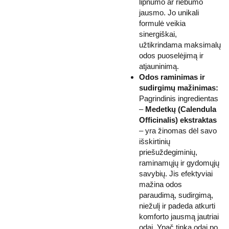
lipnumo ar riebumo
jausmo. Jo unikali
formulė veikia
sinergiškai,
užtikrindama maksimalų
odos puoselėjimą ir
atjauninimą.
Odos raminimas ir
sudirgimų mažinimas:
Pagrindinis ingredientas
–
Medetkų (Calendula
Officinalis) ekstraktas
– yra žinomas dėl savo
išskirtinių
priešuždegiminių,
raminamųjų ir gydomųjų
savybių. Jis efektyviai
mažina odos
paraudimą, sudirgimą,
niežulį ir padeda atkurti
komforto jausmą jautriai
odai. Ypač tinka odai po