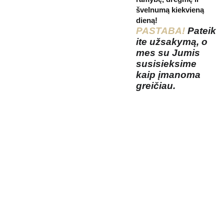
švelnumą kiekvieną
dieną!
PASTABA!
Pateik
ite užsakymą, o
mes su Jumis
susisieksime
kaip įmanoma
greičiau.
Kosmetikos 
Prenu
parduotuvė