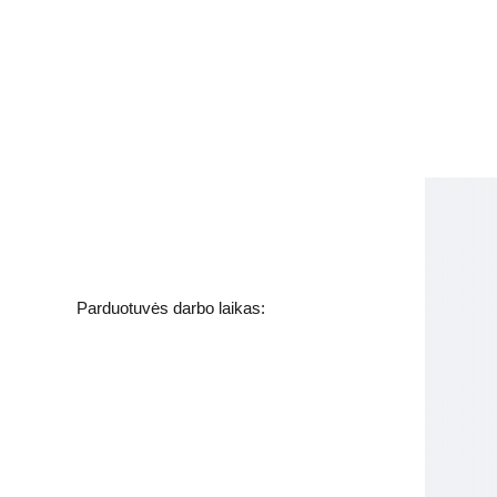
Kosmetikos parduotuvė
Grožio namai
Jakšto g. 8, Vilnius  Lietuva
Parduotuvės darbo laikas:
I-V  - 9-19h
VI - VII - Nedirbame
labas@gbplius.lt
grozis@groziobankas.lt
+370 620 15551