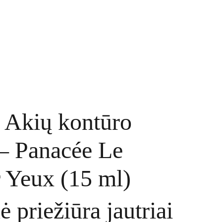
TINKLARAŠTIS
KONTAKTAI
UŽSAKYMAI
 Akių kontūro
– Panacée Le
 Yeux (15 ml)
nė priežiūra jautriai