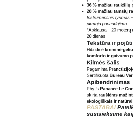
36 % mažiau raukšlių 
28 % mažiau tamsių ra
Instrumentinis tyrimas 
pirmojo panaudojimo.
*Apklausa – 20 moterų n
28 dienas.
Tekstūra ir pojūt
Hibridinė
kreminė-gelio
komforto ir gaivumo p
Kilmės šalis
Pagaminta
Prancūzijoj
Sertifikuota
Bureau Veri
Apibendrinimas
Phyt’s
Panacée Le Con
skirta
raušlėms mažinti
ekologiškais ir natūral
PASTABA!
Patei
susisieksime kai