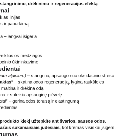
stangrinimo, drėkinimo ir regeneracijos efektą
.
umai
ias linijas
s ir paburkimą
a – lengvai įsigeria
veikliosios medžiagos
loginio ūkininkavimo
edientai
ium alpinium)
– stangrina, apsaugo nuo oksidacinio streso
aktas
* – skatina odos regeneraciją, lygina raukšleles
 maitina ir drėkina odą
ina ir suteikia apsauginę plėvelę
ktai
* – gerina odos tonusą ir elastingumą
redientas
 produkto kiekį užtepkite ant švarios, sausos odos
.
ažais sukamaisiais judesiais
, kol kremas visiškai įsigers.
ngumas