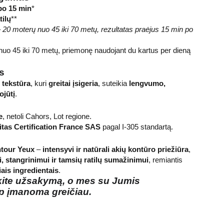
po 15 min
*
tilų
**
– 20 moterų nuo 45 iki 70 metų, rezultatas praėjus 15 min po
uo 45 iki 70 metų, priemonę naudojant du kartus per dieną
is
 tekstūra
, kuri
greitai įsigeria
, suteikia
lengvumo,
ojūtį
.
e
, netoli Cahors, Lot regione.
tas Certification France SAS
pagal I-305 standartą.
tour Yeux
–
intensyvi ir natūrali akių kontūro priežiūra
,
, stangrinimui ir tamsių ratilų sumažinimui
, remiantis
iais ingredientais
.
kite užsakymą, o mes su Jumis
p įmanoma greičiau.