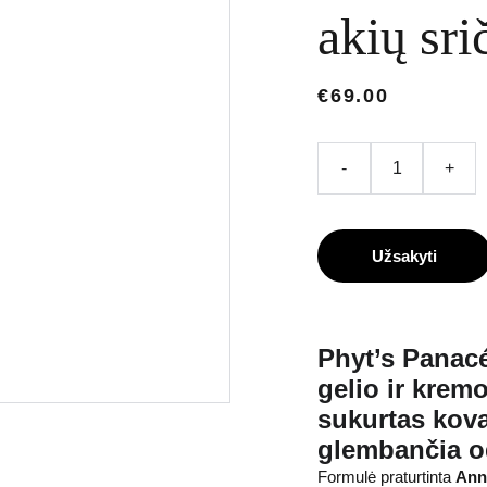
akių sri
€69.00
-
+
Užsakyti
Phyt’s
Panacé
gelio ir krem
sukurtas kov
glembančia od
Formulė praturtinta
Ann