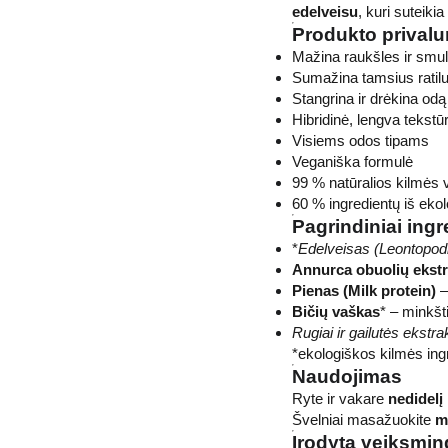
edelveisu
, kuri suteikia
Produkto prival
Mažina raukšles ir smulk
Sumažina tamsius ratilu
Stangrina ir drėkina odą
Hibridinė, lengva tekstūr
Visiems odos tipams
Veganiška formulė
99 % natūralios kilmės 
60 % ingredientų iš eko
Pagrindiniai ingr
*
Edelveisas (Leontopod
Annurca obuolių ekstr
Pienas (Milk protein)
–
Bičių vaškas
* – minkšt
Rugiai ir gailutės ekstra
*ekologiškos kilmės ing
Naudojimas
Ryte ir vakare
nedidelį
Švelniai masažuokite
m
Įrodyta veiksmi