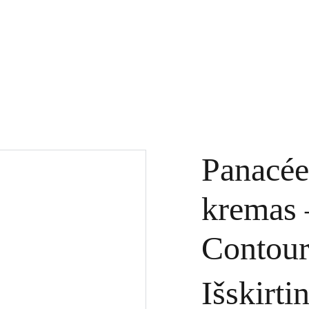
KTAI
DOVANŲ KUPONAI
SPECIALŪS PASIŪLYMAI
PASLAUGOS
Panacée
kremas 
Contour
Išskirti