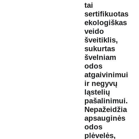
tai
sertifikuotas
ekologiškas
veido
šveitiklis
,
sukurtas
švelniam
odos
atgaivinimui
ir
negyvų
ląstelių
pašalinimui
.
Nepažeidžia
apsauginės
odos
plėvelės
,