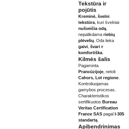
Tekstūra ir
pojūtis
Kreminė, švelni
tekstūra
, kuri švelniai
nušveičia odą
,
nepalikdama
riebių
plėvelių
. Oda lieka
gaivi
,
švari
ir
komfortiška
.
Kilmės šalis
Pagaminta
Prancūzijoje
, netoli
Cahors, Lot regione
.
Kontroliuojamas
gamybos procesas.
Charakteristikos
sertifikuotos
Bureau
Veritas Certification
France SAS
pagal
I-305
standartą
.
Apibendrinimas