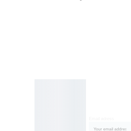
Kosmetikos 
Prenu
parduotuvė
meruo
Grožio namai
kite
Email adress
Jakšto g. 8, 
Vilnius  Lietuva