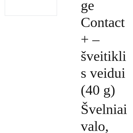
ge
Contact
+ –
šveitikli
s veidui
(40 g)
Švelniai
valo,