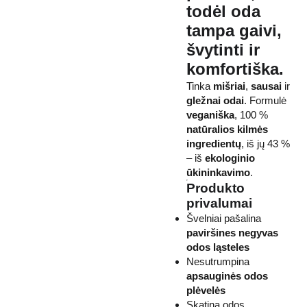
todėl oda
tampa
gaivi
,
švytinti
ir
komfortiška
.
Tinka
mišriai
,
sausai
ir
gležnai odai
. Formulė
veganiška
, 100 %
natūralios kilmės
ingredientų
, iš jų 43 %
– iš
ekologinio
ūkininkavimo
.
Produkto
privalumai
Švelniai pašalina
paviršines negyvas
odos ląsteles
Nesutrumpina
apsauginės odos
plėvelės
Skatina odos