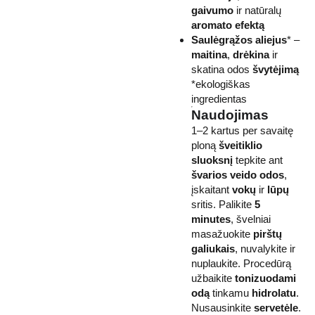
gaivumo
ir natūralų
aromato efektą
Saulėgrąžos aliejus
* –
maitina
,
drėkina
ir
skatina odos
švytėjimą
*ekologiškas
ingredientas
Naudojimas
1–2 kartus per savaitę
ploną
šveitiklio
sluoksnį
tepkite ant
švarios veido odos
,
įskaitant
vokų
ir
lūpų
sritis. Palikite
5
minutes
, švelniai
masažuokite
pirštų
galiukais
, nuvalykite ir
nuplaukite. Procedūrą
užbaikite
tonizuodami
odą
tinkamu
hidrolatu
.
Nusausinkite
servetėle
.