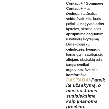
Contact + / Gommage
Contact +
– tai
švelnus
,
natūralus
veido šveitiklis
, kuris
pašalina
negyvas odos
ląsteles
, skatina odos
aprūpinimą deguonimi
ir natūralų
švytėjimą
.
Dėl ekologiškų
celiuliozės
,
kvapiųjų
kanangų
ir
saulėgrąžų
aliejaus
ekstraktų oda
tampa
sveikai
atgaivinta
,
švelni
ir
komfortiška
.
PASTABA!
Pateik
ite užsakymą, o
mes su Jumis
susisieksime
kaip įmanoma
greičiau.