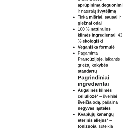
aprūpinimą deguonimi
ir natūralų
švytėjimą
Tinka
mišriai
,
sausai
ir
gležnai odai
100 %
natūralios
kilmės ingredientai
, 43
%
ekologiški
Veganiška formulė
Pagaminta
Prancūzijoje
, laikantis
griežtų
kokybės
standartų
Pagrindiniai
ingredientai
Augalinės kilmės
celiuliozė
* – švelniai
šveičia odą
, pašalina
negyvas ląsteles
Kvapiųjų kanangų
eterinis aliejus
* –
tonizuoja
, suteikia