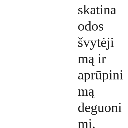
skatina
odos
švytėji
mą ir
aprūpini
mą
deguoni
mi.