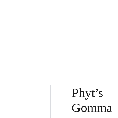
PAGRINDINIS
PRODUKTAI
DOVANŲ KUPONAI
SPECIALŪS PASIŪLYMAI
UŽSAKYMAI
PASLAUGOS
TINKLARAŠTIS
KONTAKTAI
Phyt’s
Gomma