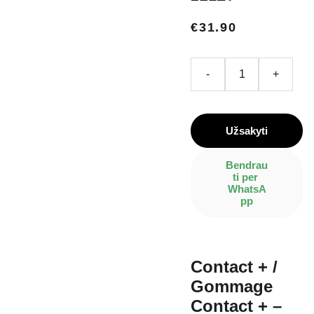
€31.90
-
+
Užsakyti
Bendrau
ti per 
WhatsA
pp
Contact + /
Gommage
Contact +
–