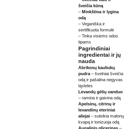
šveičia kūną
–
Minkština ir lygina
odą
– Veganiška ir
sertifikuota formulė
– Tinka visiems odos
tipams
Pagrindiniai
ingredientai ir jų
nauda
Abrikosų kauliukų
pudra
– švelniai šveičia
odą ir pašalina negyvas
ląsteles
Levandų gėlių vanduo
– ramina ir gaivina odą
Apelsinų, citrinų ir
levandinų eteriniai
aliejai
– suteikia malonų
kvapą ir tonizuoja odą
Augalinis glicerinas
–