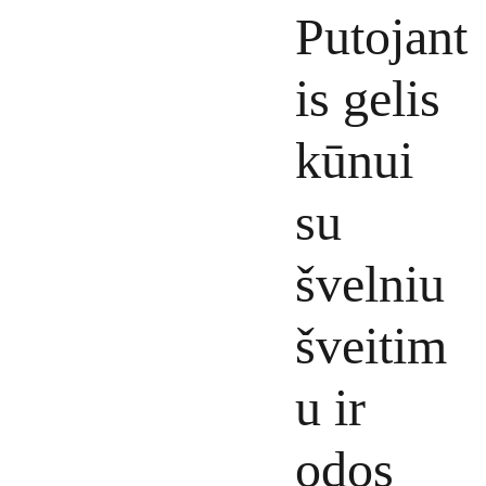
Putojant
is gelis
kūnui
su
švelniu
šveitim
u ir
odos