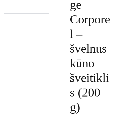
ge
Corpore
l –
švelnus
kūno
šveitikli
s (200
g)