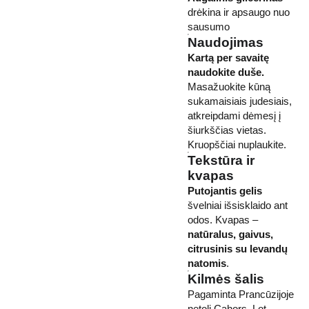
drėkina ir apsaugo nuo
sausumo
Naudojimas
Kartą per savaitę
naudokite duše.
Masažuokite kūną
sukamaisiais judesiais,
atkreipdami dėmesį į
šiurkščias vietas.
Kruopščiai nuplaukite.
Tekstūra ir
kvapas
Putojantis gelis
švelniai išsisklaido ant
odos. Kvapas –
natūralus, gaivus,
citrusinis su levandų
natomis
.
Kilmės šalis
Pagaminta Prancūzijoje
netoli Cahors, Lot