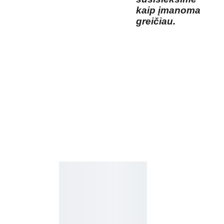
kaip įmanoma
greičiau.
Kosmetikos 
Prenu
parduotuvė
meruo
Grožio namai
kite