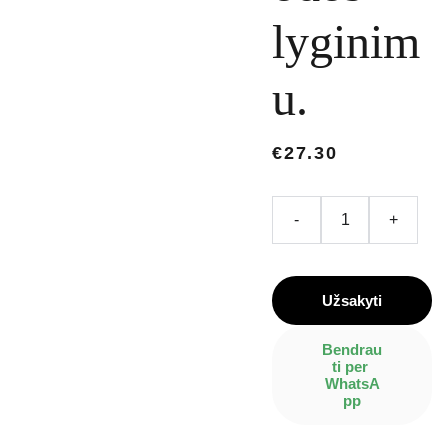
lyginim
u.
€27.30
-
+
Užsakyti
Bendrau
ti per 
WhatsA
pp