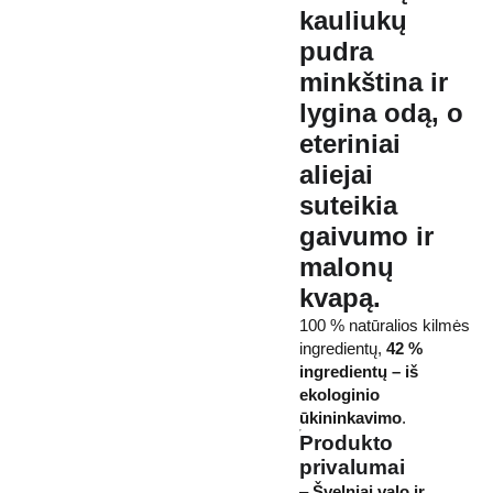
kauliukų
pudra
minkština ir
lygina odą
, o
eteriniai
aliejai
suteikia
gaivumo ir
malonų
kvapą.
100 % natūralios kilmės
ingredientų,
42 %
ingredientų – iš
ekologinio
ūkininkavimo
.
Produkto
privalumai
–
Švelniai valo ir