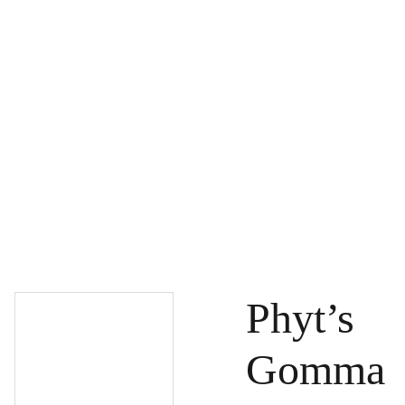
PAGRINDINIS
PRODUKTAI
DOVANŲ KUPONAI
SPECIALŪS PASIŪLYMAI
UŽSAKYMAI
PASLAUGOS
TINKLARAŠTIS
KONTAKTAI
Phyt’s
Gomma