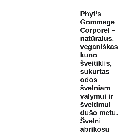
Phyt’s
Gommage
Corporel –
natūralus,
veganiškas
kūno
šveitiklis
,
sukurtas
odos
švelniam
valymui ir
šveitimui
dušo metu.
Švelni
abrikosų