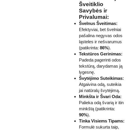
Šveitiklio
Savybės ir
Privalumai:
Švelnus Šveitimas:
Efektyviai, bet švelniai
pašalina negyvas odos
ląsteles ir nešvarumus
(patikrinta:
86%
).
Tekstūros Gerinimas:
Padeda pagerinti odos
tekstūrą, darydamas ją
lygesnę.
Švytėjimo Suteikimas:
Atgaivina odą, suteikia
jai natūralų švytėjimą.
Minkšta ir Švari Oda:
Palieka odą švarią ir itin
minkštą (patikrinta:
90%
).
Tinka Visiems Tipams:
Formulė sukurta taip,