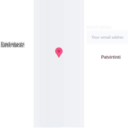
kite
Email adress
Jakšto g. 8, 
Vilnius  Lietuva
Parduotuvės 
darbo laikas:
I-V  - 9-19h
Patvirtinti
VI - VII - 
Nedirbame
labas@gb
plius.lt
grozis@gr
oziobanka
s.lt
+370 620 
15551