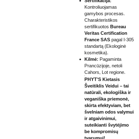
Sertifikacija:
Kontroliuojamas
gamybos procesas.
Charakteristikos
sertifikuotos
Bureau
Veritas Certification
France SAS
pagal I-305
standartą (Ekologinė
kosmetika).
Kilmė:
Pagaminta
Prancūzijoje, netoli
Cahors, Lot regione.
PHYT'S Kietasis
Šveitiklis Veidui – tai
natūrali, ekologiška ir
veganiška priemonė,
skirta efektyviam, bet
švelniam odos valymui
ir atgaivinimui,
suteikianti švytėjimo
be kompromisų
tvarumui!