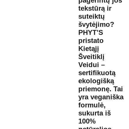
pagerintų jos
tekstūrą ir
suteiktų
švytėjimo?
PHYT'S
pristato
Kietąjį
Šveitiklį
Veidui
–
sertifikuotą
ekologišką
priemonę. Tai
yra
veganiška
formulė
,
sukurta iš
100%