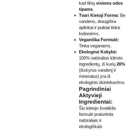
kad tiktų
visiems odos
tipams
.
Tvari Kietoji Forma:
Be
vandens, draugiška
aplinkai ir puikiai tinka
kelionėms.
Veganiška Formulė:
Tinka veganams.
Ekologinė Kokybė:
100% natūralios kilmės
ingredientų, iš kurių
26%
(išskyrus vandenį ir
mineralus) yra iš
ekologinio ūkininkavimo.
Pagrindiniai
Aktyvieji
Ingredientai:
Šio kietojo šveitiklio
formulė praturtinta
natūraliais ir
ekologiškais