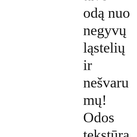
odą nuo
negyvų
ląstelių
ir
nešvaru
mų!
Odos
tekstūra