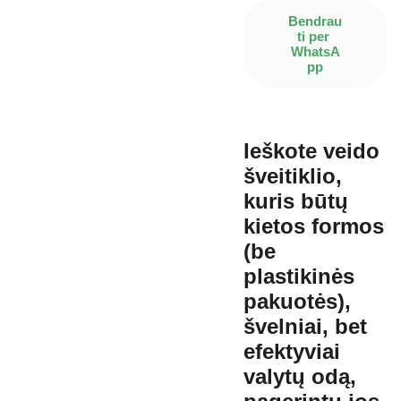
Bendrau
ti per 
WhatsA
pp
Ieškote veido
šveitiklio,
kuris būtų
kietos formos
(be
plastikinės
pakuotės),
švelniai, bet
efektyviai
valytų odą,