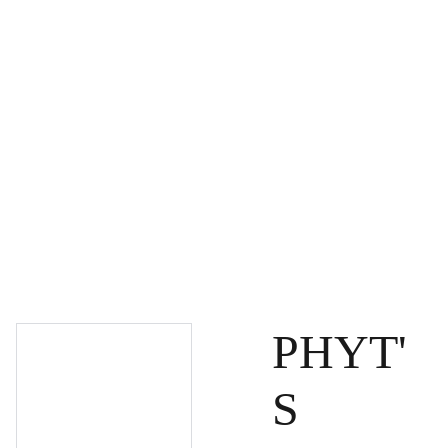
PAGRINDINIS
PRODUKTAI
DOVANŲ KUPONAI
SPECIALŪS PASIŪLYMAI
UŽSAKYMAI
PASLAUGOS
TINKLARAŠTIS
KONTAKTAI
PHYT'
S