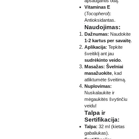
apsaugantis odą.
Vitaminas E
(
Tocopherol
):
Antioksidantas.
Naudojimas:
Dažnumas:
Naudokite
1-2 kartus per savaitę
.
Aplikacija:
Tepkite
šveitiklį ant jau
sudrėkinto veido
.
Masažas:
Švelniai
masažuokite
, kad
atliktumėte šveitimą.
Nuplovimas:
Nuskalaukite ir
mėgaukitės švytinčiu
veidu!
Talpa ir
Sertifikacija:
Talpa:
32 ml (kietas
gabaliukas).