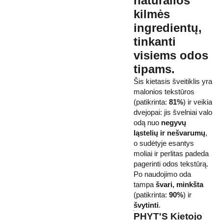
natūralios
kilmės
ingredientų,
tinkanti
visiems odos
tipams
.
Šis kietasis šveitiklis yra
malonios tekstūros
(patikrinta:
81%
) ir veikia
dvejopai: jis švelniai valo
odą nuo
negyvų
ląstelių ir nešvarumų
,
o sudėtyje esantys
moliai ir perlitas padeda
pagerinti odos tekstūrą.
Po naudojimo oda
tampa
švari, minkšta
(patikrinta:
90%
) ir
švytinti
.
PHYT'S Kietojo