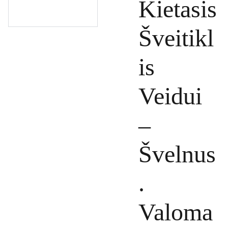
Kietasis
Šveitikl
is
Veidui
–
Švelnus
.
Valoma