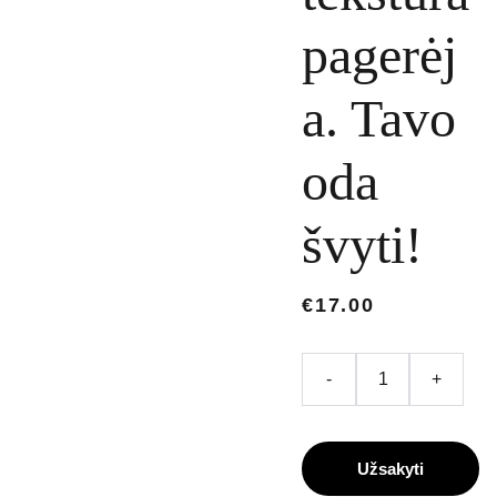
pagerėj
a. Tavo
oda
švyti!
€17.00
-
+
Užsakyti