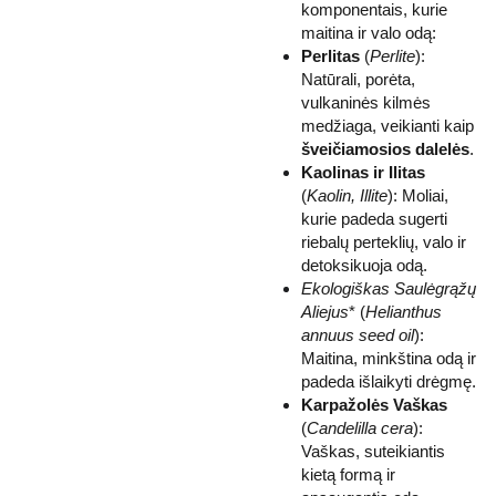
komponentais, kurie
maitina ir valo odą:
Perlitas
(
Perlite
):
Natūrali, porėta,
vulkaninės kilmės
medžiaga, veikianti kaip
šveičiamosios dalelės
.
Kaolinas ir Ilitas
(
Kaolin, Illite
): Moliai,
kurie padeda sugerti
riebalų perteklių, valo ir
detoksikuoja odą.
Ekologiškas Saulėgrąžų
Aliejus
* (
Helianthus
annuus seed oil
):
Maitina, minkština odą ir
padeda išlaikyti drėgmę.
Karpažolės Vaškas
(
Candelilla cera
):
Vaškas, suteikiantis
kietą formą ir