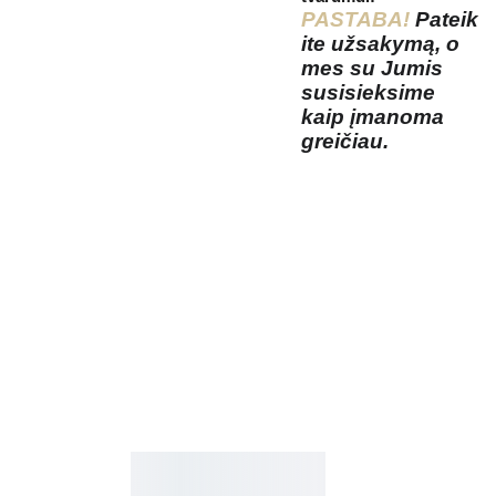
PASTABA!
Pateik
ite užsakymą, o
mes su Jumis
susisieksime
kaip įmanoma
greičiau.
Kosmetikos 
Prenu
parduotuvė
meruo
Grožio namai