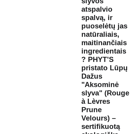
slyvos
atspalvio
spalvą, ir
puoselėtų jas
natūraliais,
maitinančiais
ingredientais
?
PHYT'S
pristato
Lūpų
Dažus
"Aksominė
slyva" (Rouge
à Lèvres
Prune
Velours)
–
sertifikuotą