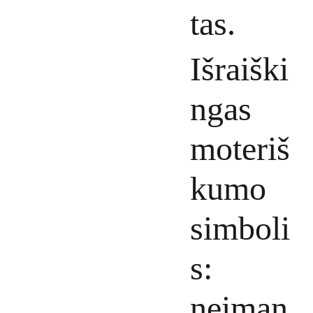
tas.
Išraiški
ngas
moteriš
kumo
simboli
s:
neįman