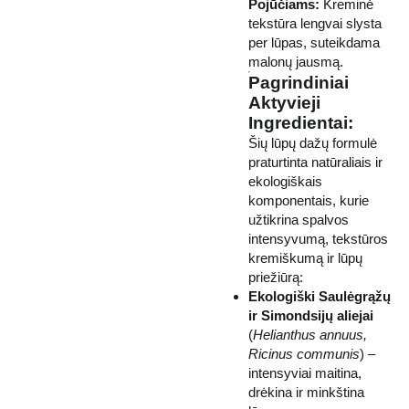
Pojūčiams:
Kreminė
tekstūra lengvai slysta
per lūpas, suteikdama
malonų jausmą.
Pagrindiniai
Aktyvieji
Ingredientai:
Šių lūpų dažų formulė
praturtinta natūraliais ir
ekologiškais
komponentais, kurie
užtikrina spalvos
intensyvumą, tekstūros
kremiškumą ir lūpų
priežiūrą:
Ekologiški Saulėgrąžų
ir Simondsijų aliejai
(
Helianthus annuus,
Ricinus communis
) –
intensyviai maitina,
drėkina ir minkština