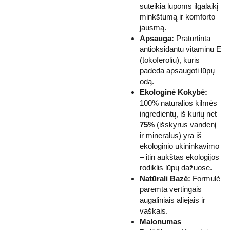
suteikia lūpoms ilgalaikį
minkštumą ir komforto
jausmą.
Apsauga:
Praturtinta
antioksidantu vitaminu E
(tokoferoliu), kuris
padeda apsaugoti lūpų
odą.
Ekologinė Kokybė:
100% natūralios kilmės
ingredientų, iš kurių net
75%
(išskyrus vandenį
ir mineralus) yra iš
ekologinio ūkininkavimo
– itin aukštas ekologijos
rodiklis lūpų dažuose.
Natūrali Bazė:
Formulė
paremta vertingais
augaliniais aliejais ir
vaškais.
Malonumas