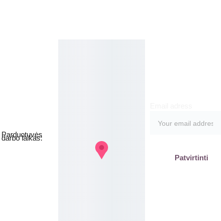
Kosmetikos 
Prenu
parduotuvė
meruo
Grožio namai
kite
Email adress
Jakšto g. 8, 
Vilnius  Lietuva
Parduotuvės 
darbo laikas:
I-V  - 9-19h
Patvirtinti
VI - VII - 
Nedirbame
labas@gb
plius.lt
grozis@gr