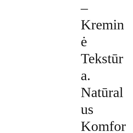
–
Kremin
ė
Tekstūr
a.
Natūral
us
Komfor