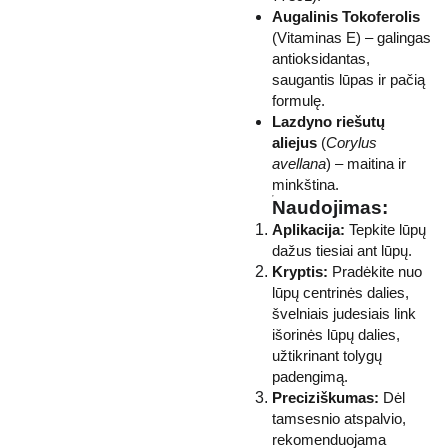
Augalinis Tokoferolis
(Vitaminas E) – galingas
antioksidantas,
saugantis lūpas ir pačią
formulę.
Lazdyno riešutų
aliejus
(
Corylus
avellana
) – maitina ir
minkština.
Naudojimas:
Aplikacija:
Tepkite lūpų
dažus tiesiai ant lūpų.
Kryptis:
Pradėkite nuo
lūpų centrinės dalies,
švelniais judesiais link
išorinės lūpų dalies,
užtikrinant tolygų
padengimą.
Preciziškumas:
Dėl
tamsesnio atspalvio,
rekomenduojama