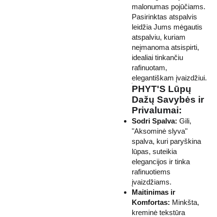
malonumas pojūčiams.
Pasirinktas atspalvis
leidžia Jums mėgautis
atspalviu, kuriam
neįmanoma atsispirti,
idealiai tinkančiu
rafinuotam,
elegantiškam įvaizdžiui.
PHYT'S Lūpų
Dažų Savybės ir
Privalumai:
Sodri Spalva:
Gili,
"Aksominė slyva"
spalva, kuri paryškina
lūpas, suteikia
elegancijos ir tinka
rafinuotiems
įvaizdžiams.
Maitinimas ir
Komfortas:
Minkšta,
kreminė tekstūra