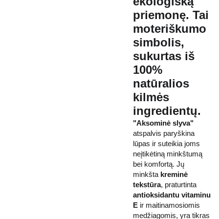
ekologišką
priemonę. Tai
moteriškumo
simbolis,
sukurtas iš
100%
natūralios
kilmės
ingredientų.
"Aksominė slyva"
atspalvis paryškina
lūpas ir suteikia joms
neįtikėtiną minkštumą
bei komfortą. Jų
minkšta
kreminė
tekstūra
, praturtinta
antioksidantu vitaminu
E
ir maitinamosiomis
medžiagomis, yra tikras