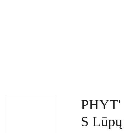
PAGRINDINIS
PRODUKTAI
DOVANŲ KUPONAI
SPECIALŪS PASIŪLYMAI
UŽSAKYMAI
PASLAUGOS
TINKLARAŠTIS
KONTAKTAI
PHYT'
S Lūpų