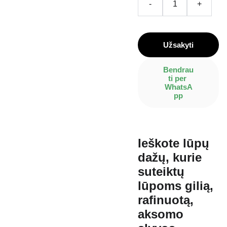
-
+
Užsakyti
Bendrau
ti per 
WhatsA
pp
Ieškote lūpų
dažų, kurie
suteiktų
lūpoms gilią,
rafinuotą,
aksomo