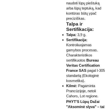
naudoti lūpų pieštuką
arba lūpų teptuką, kad
kontūras būtų ypač
preciziškas.
Talpa ir
Sertifikacija:
Talpa:
3,9 g.
Sertifikacija:
Kontroliuojamas
gamybos procesas.
Charakteristikos
sertifikuotos
Bureau
Veritas Certification
France SAS
pagal I-305
standartą (Ekologinė
kosmetika).
Kilmė:
Pagaminta
Prancūzijoje, netoli
Cahors, Lot regione.
PHYT'S Lūpų Dažai
"Aksominė slyva" – tai