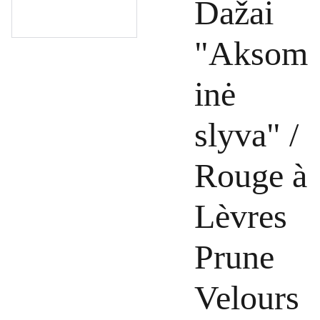
Dažai
"Aksom
inė
slyva" /
Rouge à
Lèvres
Prune
Velours