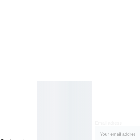
Kosmetikos 
Prenu
parduotuvė
meruo
Grožio namai
kite
Email adress
Jakšto g. 8, 
Vilnius  Lietuva