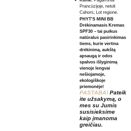
Prancūzijoje, netoli
Cahors, Lot regione.
PHYT'S MINI BB
Drėkinamasis Kremas
SPF30 – tai puikus
natūralus pasirinkimas
tiems, kurie vertina
drėkinimą, aukštą
apsaugą ir odos
spalvos išlyginimą
vienoje lengvai
nešiojamoje,
ekologiškoje
priemonėje!
PASTABA!
Pateik
ite užsakymą, o
mes su Jumis
susisieksime
kaip įmanoma
greičiau.