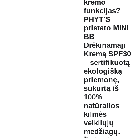
kremo
funkcijas?
PHYT'S
pristato
MINI
BB
Drėkinamąjį
Kremą SPF30
– sertifikuotą
ekologišką
priemonę,
sukurtą iš
100%
natūralios
kilmės
veikliųjų
medžiagų.