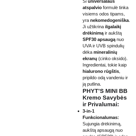
Ši
universalaus
atspalvio
formulė tinka
visiems odos tipams,
yra
nekomedogeniška
.
Ji užtikrina
ilgalaikį
drėkinimą
ir aukštą
SPF30 apsaugą
nuo
UVA ir UVB spindulių
dėka
mineralinių
ekranų
(cinko oksido).
Ingredientai, tokie kaip
hialurono rūgštis
,
pripildo odą vandeniu ir
ją putlina.
PHYT'S MINI BB
Kremo Savybės
ir Privalumai:
3-in-1
Funkcionalumas:
Sujungia drėkinimą,
aukštą apsaugą nuo