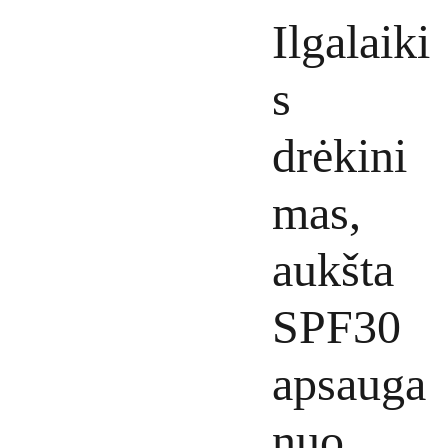
Ilgalaiki
s
drėkini
mas,
aukšta
SPF30
apsauga
nuo