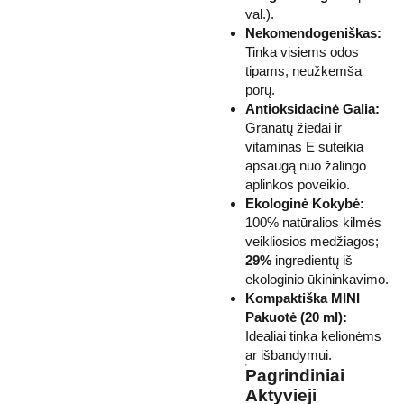
val.).
Nekomendogeniškas:
Tinka visiems odos
tipams, neužkemša
porų.
Antioksidacinė Galia:
Granatų žiedai ir
vitaminas E suteikia
apsaugą nuo žalingo
aplinkos poveikio.
Ekologinė Kokybė:
100% natūralios kilmės
veikliosios medžiagos;
29%
ingredientų iš
ekologinio ūkininkavimo.
Kompaktiška MINI
Pakuotė (20 ml):
Idealiai tinka kelionėms
ar išbandymui.
Pagrindiniai
Aktyvieji