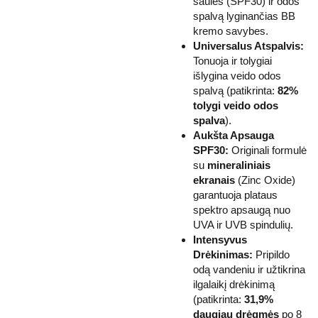
saulės (SPF30) ir odos
spalvą lyginančias BB
kremo savybes.
Universalus Atspalvis:
Tonuoja ir tolygiai
išlygina veido odos
spalvą (patikrinta:
82%
tolygi veido odos
spalva
).
Aukšta Apsauga
SPF30:
Originali formulė
su
mineraliniais
ekranais
(Zinc Oxide)
garantuoja plataus
spektro apsaugą nuo
UVA ir UVB spindulių.
Intensyvus
Drėkinimas:
Pripildo
odą vandeniu ir užtikrina
ilgalaikį drėkinimą
(patikrinta:
31,9%
daugiau drėgmės
po 8