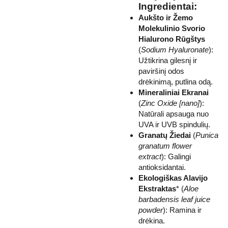
Ingredientai:
Aukšto ir Žemo
Molekulinio Svorio
Hialurono Rūgštys
(
Sodium Hyaluronate
):
Užtikrina gilesnį ir
paviršinį odos
drėkinimą, putlina odą.
Mineraliniai Ekranai
(
Zinc Oxide [nano]
):
Natūrali apsauga nuo
UVA ir UVB spindulių.
Granatų Žiedai
(
Punica
granatum flower
extract
): Galingi
antioksidantai.
Ekologiškas Alavijo
Ekstraktas
* (
Aloe
barbadensis leaf juice
powder
): Ramina ir
drėkina.