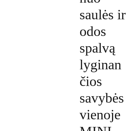
saulės ir
odos
spalvą
lyginan
čios
savybės
vienoje