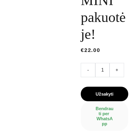
MINI
pakuotė
je!
€22.00
-
+
Užsakyti
Bendrau
ti per 
WhatsA
pp