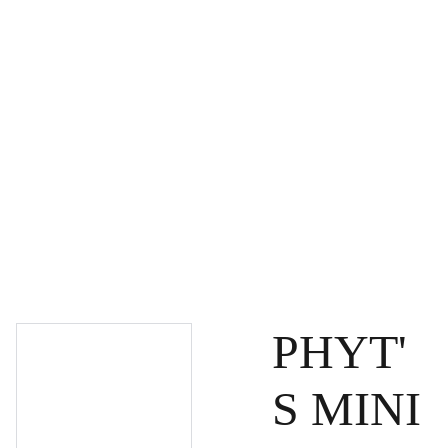
PAGRINDINIS
PRODUKTAI
DOVANŲ KUPONAI
SPECIALŪS PASIŪLYMAI
UŽSAKYMAI
PASLAUGOS
TINKLARAŠTIS
KONTAKTAI
PHYT'
S MINI