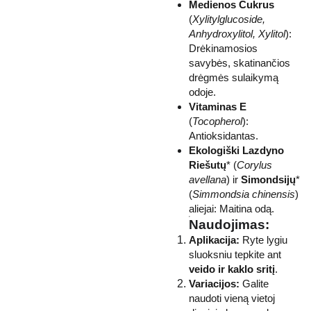
Medienos Cukrus
(
Xylitylglucoside,
Anhydroxylitol, Xylitol
):
Drėkinamosios
savybės, skatinančios
drėgmės sulaikymą
odoje.
Vitaminas E
(
Tocopherol
):
Antioksidantas.
Ekologiški Lazdyno
Riešutų
* (
Corylus
avellana
) ir
Simondsijų
*
(
Simmondsia chinensis
)
aliejai: Maitina odą.
Naudojimas:
Aplikacija:
Ryte lygiu
sluoksniu tepkite ant
veido ir kaklo sritį
.
Variacijos:
Galite
naudoti vieną vietoj