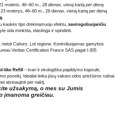
21 moteris, 46–60 m., 28 dienas, vieną kartą per dieną
 23 moterys, 46–60 m., 28 dienas, vieną kartą per dieną
is
 su kaukės tipo drėkinamuoju efektu,
savireguliuojančiu
yte oda minkšta, elastinga ir spindinti.
 netoli Cahors, Lot regione. Kontroliuojamas gamybos
ureau Veritas Certification France SAS pagal I-305
-like Refill
– tvari ir ekologiška papildymo kapsulė,
emo poveikį. Idealiai tinka jūsų vakaro odos priežiūros rutinai
ei atsinaujinti per naktį.
kite užsakymą, o mes su Jumis
p įmanoma greičiau.