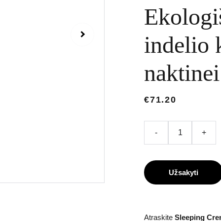
Ekologi
indelio 
naktinei
€71.20
-
+
Užsakyti
Atraskite
Sleeping Crem