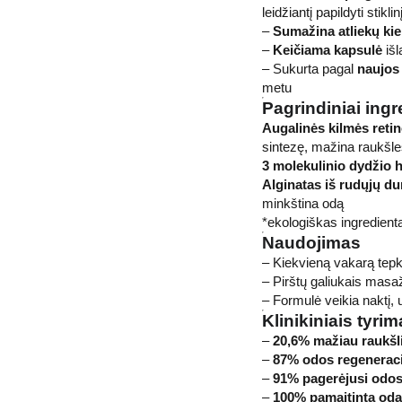
leidžiantį papildyti stikl
–
Sumažina atliekų kie
–
Keičiama kapsulė
išl
– Sukurta pagal
naujos
metu
Pagrindiniai ingr
Augalinės kilmės retin
sintezę, mažina raukšl
3 molekulinio dydžio h
Alginatas iš rudųjų du
minkština odą
*ekologiškas ingredient
Naudojimas
– Kiekvieną vakarą tepk
– Pirštų galiukais masaž
– Formulė veikia naktį, 
Klinikiniais tyr
–
20,6% mažiau raukšl
–
87% odos regeneraci
–
91% pagerėjusi odos
–
100% pamaitinta oda