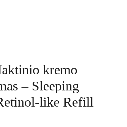
TINKLARAŠTIS
KONTAKTAI
UŽSAKYMAI
Naktinio kremo
mas – Sleeping
tinol-like Refill