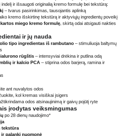
inį indelį ir išsaugoti originalią kremo formulę bei tekstūrą:
kį
– tvarus pasirinkimas, tausojantis aplinką
aiko kremo išskirtinę tekstūrą ir aktyviųjų ingredientų poveikį
 kartos miego kremo formulę
, skirtą odai atsigauti nakties
edientai ir jų nauda
olio tipo ingredientas iš rambutano
– stimuliuoja baltymų
es
ialurono rūgštis
– intensyviai drėkina ir putlina odą
mblių ir kalcio PCA
– stiprina odos barjerą, ramina ir
as
ite ant nuvalytos odos
uokite, kol kremas visiškai įsigers
užtikrindama odos atsinaujinimą ir gaivų pojūtį ryte
imais įrodytas veiksmingumas
ių
po 28 dienų naudojimo*
ja
 tekstūra
 ir palanki nuomonė