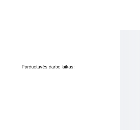
Kosmetikos parduotuvė
Grožio namai
Jakšto g. 8, Vilnius  Lietuva
Parduotuvės darbo laikas:
I-V  - 9-19h
VI - VII - Nedirbame
labas@gbplius.lt
grozis@groziobankas.lt
+370 620 15551