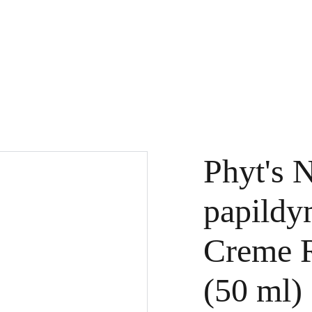
KTAI
DOVANŲ KUPONAI
SPECIALŪS PASIŪLYMAI
PASLAUGOS
Phyt's 
papildy
Creme Re
(50 ml)