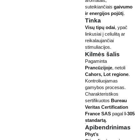
aromatais,
suteikiančiais
gaivumo
ir energijos pojūtį
.
Tinka
Visų tipų odai
, ypač
linkusiai į celiulitą ar
reikalaujančiai
stimuliacijos.
Kilmės šalis
Pagaminta
Prancūzijoje
, netoli
Cahors, Lot regione
.
Kontroliuojamas
gamybos procesas.
Charakteristikos
sertifikuotos
Bureau
Veritas Certification
France SAS
pagal
I-305
standartą
.
Apibendrinimas
Phyt’s