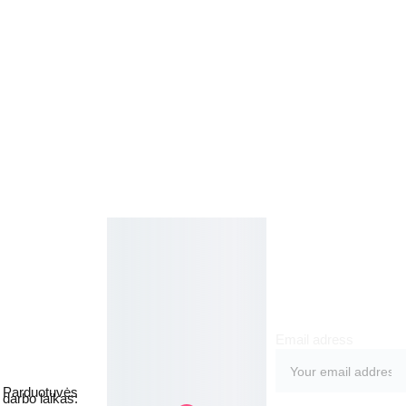
Kosmetikos 
Prenu
parduotuvė
meruo
Grožio namai
kite
Email adress
Jakšto g. 8, 
Vilnius  Lietuva
Parduotuvės 
darbo laikas: