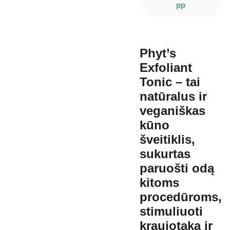
pp
Phyt’s
Exfoliant
Tonic
– tai
natūralus ir
veganiškas
kūno
šveitiklis
,
sukurtas
paruošti odą
kitoms
procedūroms
,
stimuliuoti
kraujotaką ir