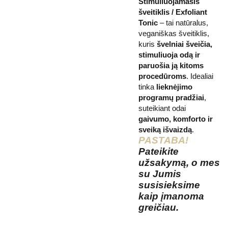
Stimuliuojamasis
šveitiklis / Exfoliant
Tonic
– tai natūralus,
veganiškas šveitiklis,
kuris
švelniai šveičia,
stimuliuoja odą ir
paruošia ją kitoms
procedūroms
. Idealiai
tinka
lieknėjimo
programų pradžiai
,
suteikiant odai
gaivumo, komforto ir
sveiką išvaizdą
.
PASTABA!
Pateikite
užsakymą, o mes
su Jumis
susisieksime
kaip įmanoma
greičiau.