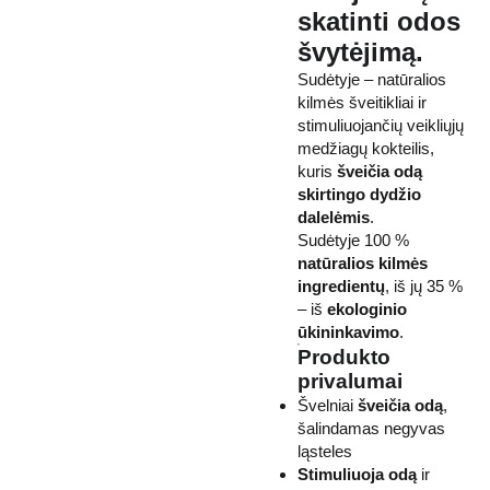
skatinti odos
švytėjimą.
Sudėtyje – natūralios
kilmės šveitikliai ir
stimuliuojančių veikliųjų
medžiagų kokteilis,
kuris
šveičia odą
skirtingo dydžio
dalelėmis
.
Sudėtyje 100 %
natūralios kilmės
ingredientų
, iš jų 35 %
– iš
ekologinio
ūkininkavimo
.
Produkto
privalumai
Švelniai
šveičia odą
,
šalindamas negyvas
ląsteles
Stimuliuoja odą
ir