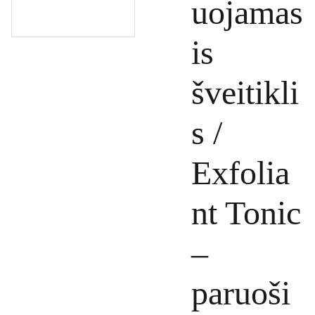
uojamas
is
šveitikli
s /
Exfolia
nt Tonic
–
paruoši