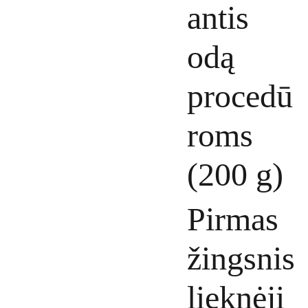
antis
odą
procedū
roms
(200 g)
Pirmas
žingsnis
lieknėji