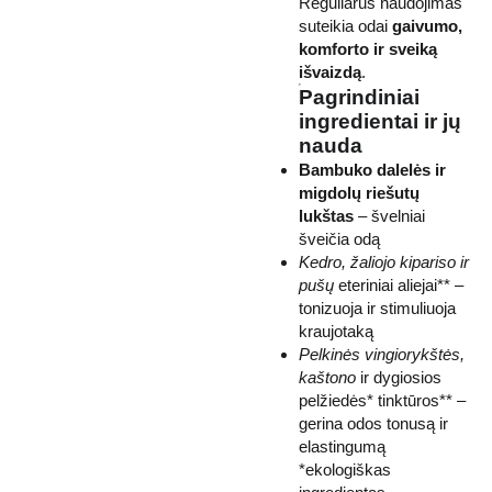
Reguliarus naudojimas
suteikia odai
gaivumo,
komforto ir sveiką
išvaizdą
.
Pagrindiniai
ingredientai ir jų
nauda
Bambuko dalelės ir
migdolų riešutų
lukštas
– švelniai
šveičia odą
Kedro, žaliojo kipariso ir
pušų
eteriniai aliejai** –
tonizuoja ir stimuliuoja
kraujotaką
Pelkinės vingiorykštės,
kaštono
ir dygiosios
pelžiedės* tinktūros** –
gerina odos tonusą ir
elastingumą
*ekologiškas