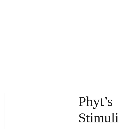
PAGRINDINIS
PRODUKTAI
DOVANŲ KUPONAI
SPECIALŪS PASIŪLYMAI
UŽSAKYMAI
PASLAUGOS
TINKLARAŠTIS
KONTAKTAI
Phyt’s
Stimuli