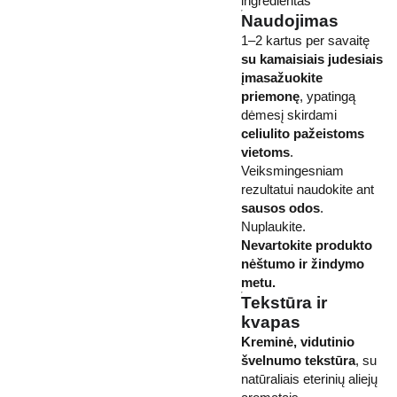
ingredientas
Naudojimas
1–2 kartus per savaitę
su kamaisiais judesiais
įmasažuokite
priemonę
, ypatingą
dėmesį skirdami
celiulito pažeistoms
vietoms
.
Veiksmingesniam
rezultatui naudokite ant
sausos odos
.
Nuplaukite.
Nevartokite produkto
nėštumo ir žindymo
metu.
Tekstūra ir
kvapas
Kreminė, vidutinio
švelnumo tekstūra
, su
natūraliais eterinių aliejų