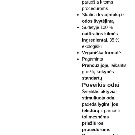
paruošia kitoms
procedūroms
Skatina
kraujotaką ir
odos švytėjimą
Sudėtyje 100 %
natūralios kilmės
ingredientai
, 35 %
ekologiški
Veganiška formulė
Pagaminta
Prancūzijoje
, laikantis
griežtų
kokybės
standartų
Poveikis odai
Šveitiklis
aktyviai
stimuliuoja odą
,
padeda
lyginti jos
tekstūrą
ir paruošti
tolimesnėms
priežiūros
procedūroms
.