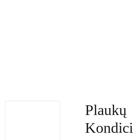
PAGRINDINIS
PRODUKTAI
DOVANŲ KUPONAI
SPECIALŪS PASIŪLYMAI
UŽSAKYMAI
PASLAUGOS
TINKLARAŠTIS
KONTAKTAI
Plaukų
Kondici