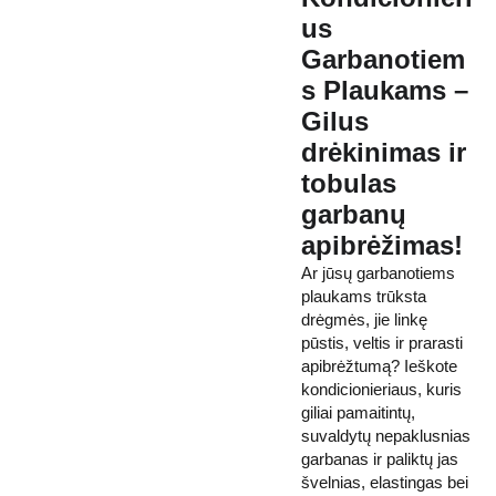
us
Garbanotiem
s Plaukams –
Gilus
drėkinimas ir
tobulas
garbanų
apibrėžimas!
Ar jūsų garbanotiems
plaukams trūksta
drėgmės, jie linkę
pūstis, veltis ir prarasti
apibrėžtumą? Ieškote
kondicionieriaus, kuris
giliai pamaitintų,
suvaldytų nepaklusnias
garbanas ir paliktų jas
švelnias, elastingas bei