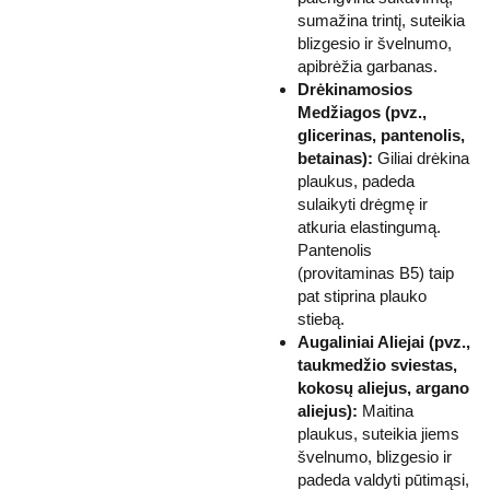
sumažina trintį, suteikia
blizgesio ir švelnumo,
apibrėžia garbanas.
Drėkinamosios
Medžiagos (pvz.,
glicerinas, pantenolis,
betainas):
Giliai drėkina
plaukus, padeda
sulaikyti drėgmę ir
atkuria elastingumą.
Pantenolis
(provitaminas B5) taip
pat stiprina plauko
stiebą.
Augaliniai Aliejai (pvz.,
taukmedžio sviestas,
kokosų aliejus, argano
aliejus):
Maitina
plaukus, suteikia jiems
švelnumo, blizgesio ir
padeda valdyti pūtimąsi,