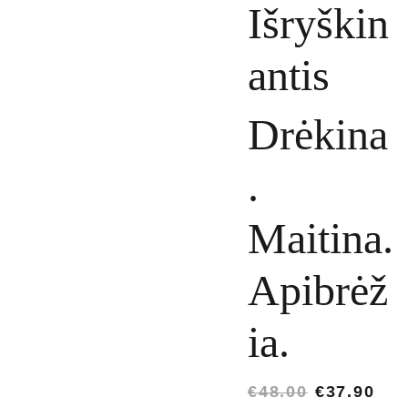
Išryškin
antis
Drėkina
.
Maitina.
Apibrėž
ia.
€48.00
€37.90