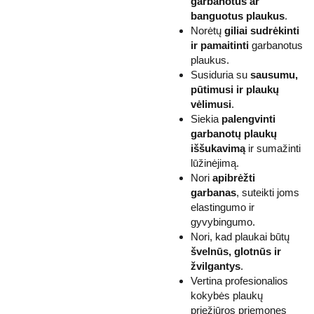
garbanotus ar
banguotus plaukus
.
Norėtų
giliai sudrėkinti
ir pamaitinti
garbanotus
plaukus.
Susiduria su
sausumu,
pūtimusi ir plaukų
vėlimusi
.
Siekia
palengvinti
garbanotų plaukų
iššukavimą
ir sumažinti
lūžinėjimą.
Nori
apibrėžti
garbanas
, suteikti joms
elastingumo ir
gyvybingumo.
Nori, kad plaukai būtų
švelnūs, glotnūs ir
žvilgantys
.
Vertina profesionalios
kokybės plaukų
priežiūros priemones