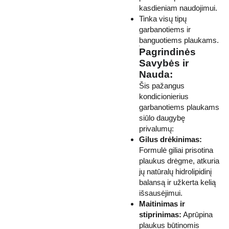
kasdieniam naudojimui.
Tinka visų tipų
garbanotiems ir
banguotiems plaukams.
Pagrindinės
Savybės ir
Nauda:
Šis pažangus
kondicionierius
garbanotiems plaukams
siūlo daugybę
privalumų:
Gilus drėkinimas:
Formulė giliai prisotina
plaukus drėgme, atkuria
jų natūralų hidrolipidinį
balansą ir užkerta kelią
išsausėjimui.
Maitinimas ir
stiprinimas:
Aprūpina
plaukus būtinomis