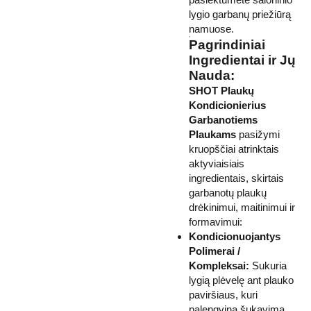
lygio garbanų priežiūrą
namuose.
Pagrindiniai
Ingredientai ir Jų
Nauda:
SHOT Plaukų
Kondicionierius
Garbanotiems
Plaukams
pasižymi
kruopščiai atrinktais
aktyviaisiais
ingredientais, skirtais
garbanotų plaukų
drėkinimui, maitinimui ir
formavimui:
Kondicionuojantys
Polimerai /
Kompleksai:
Sukuria
lygią plėvelę ant plauko
paviršiaus, kuri
palengvina šukavimą,