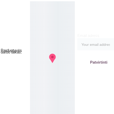
meruo
Grožio namai
kite
Email adress
Jakšto g. 8, 
Vilnius  Lietuva
Parduotuvės 
darbo laikas:
I-V  - 9-19h
Patvirtinti
VI - VII - 
Nedirbame
labas@gb
plius.lt
grozis@gr
oziobanka
s.lt
+370 620 