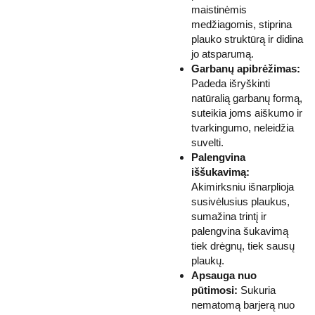
maistinėmis
medžiagomis, stiprina
plauko struktūrą ir didina
jo atsparumą.
Garbanų apibrėžimas:
Padeda išryškinti
natūralią garbanų formą,
suteikia joms aiškumo ir
tvarkingumo, neleidžia
suvelti.
Palengvina
iššukavimą:
Akimirksniu išnarplioja
susivėlusius plaukus,
sumažina trintį ir
palengvina šukavimą
tiek drėgnų, tiek sausų
plaukų.
Apsauga nuo
pūtimosi:
Sukuria
nematomą barjerą nuo