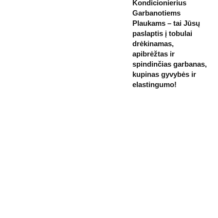
Kondicionierius
Garbanotiems
Plaukams – tai Jūsų
paslaptis į tobulai
drėkinamas,
apibrėžtas ir
spindinčias garbanas,
kupinas gyvybės ir
elastingumo!
Kosmetikos 
Prenu
parduotuvė