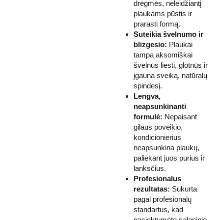
drėgmės, neleidžiantį
plaukams pūstis ir
prarasti formą.
Suteikia švelnumo ir
blizgesio:
Plaukai
tampa aksomiškai
švelnūs liesti, glotnūs ir
įgauna sveiką, natūralų
spindesį.
Lengva,
neapsunkinanti
formulė:
Nepaisant
gilaus poveikio,
kondicionierius
neapsunkina plaukų,
paliekant juos purius ir
lanksčius.
Profesionalus
rezultatas:
Sukurta
pagal profesionalų
standartus, kad
pasiektumėte saloninio