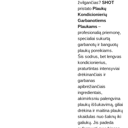
žvilgančias?
SHOT
pristato
Plaukų
Kondicionierių
Garbanotiems
Plaukams
–
profesionalią priemonę,
specialiai sukurtą
garbanotų ir banguotų
plaukų poreikiams.
Šis sodrus, bet lengvas
kondicionierius,
praturtintas intensyviai
drėkinančiais ir
garbanas
apibrėžiančiais
ingredientais,
akimirksniu palengvina
plaukų iššukavimą, giliai
drėkina ir maitina plaukų
skaidulas nuo šaknų iki
galiukų. Jis padeda