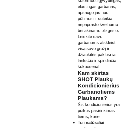
suformuoti gyvybingas,
elastingas garbanas,
apsaugo jas nuo
pūtimosi ir suteikia
nepaprasto švelnumo
bei akinamo blizgesio.
Leiskite savo
garbanoms atskleisti
visą savo grožį ir
džiaukitės paklusnia,
lanksčia ir spindinčia
šukuosena!
Kam skirtas
SHOT Plaukų
Kondicionierius
Garbanotiems
Plaukams?
Šis kondicionierius yra
puikus pasirinkimas
tiems, kurie:
Turi
natūraliai