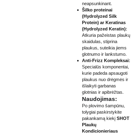
neapsunkinant.
Šilko proteinai
(Hydrolyzed Silk
Protein) ar Keratinas
(Hydrolyzed Keratin):
Atkuria pažeistas plaukų
skaidulas, stiprina
plaukus, suteikia jiems
glotnumo ir lankstumo.
Anti-Frizz Kompleksai:
Specialūs komponentai,
kurie padeda apsaugoti
plaukus nuo drėgmės ir
išlaikyti garbanas
glotnias ir apibrėžtas.
Naudojimas:
Po plovimo šampūnu,
tolygiai paskirstykite
pakankamą kiekį
SHOT
Plaukų
Kondicionieriaus