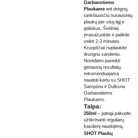
Garbanotiems
Plaukams
ant drėgnų,
rankšluosčiu nusausintų
plaukų per visą ilgį ir
galiukus. Švelniai
įmasažuokite ir palikite
veikti 2-3 minutes.
Kruopščiai nuplaukite
drungnu vandeniu.
Norėdami pasiekti
geriausių rezultatų,
rekomenduojama
naudoti kartu su SHOT
Šampūnu ir Dulksna
Garbanotiems
Plaukams.
Talpa:
250ml
– patogi pakuotė,
užtikrinanti reguliarų
kasdienį naudojimą.
SHOT Plaukų