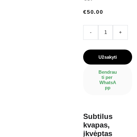
€50.00
-
+
Užsakyti
Bendrau
ti per 
WhatsA
pp
Subtilus
kvapas,
įkvėptas