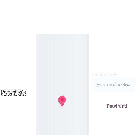
Kosmetikos 
Prenu
parduotuvė
meruo
Grožio namai
kite
Email adress
Jakšto g. 8, 
Vilnius  Lietuva
Parduotuvės 
darbo laikas:
I-V  - 9-19h
Patvirtinti
VI - VII - 
Nedirbame
labas@gb
plius.lt