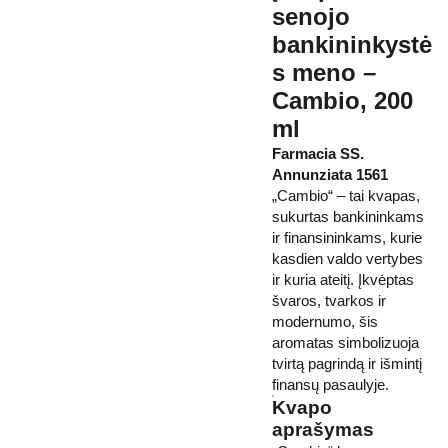
senojo
bankininkystė
s meno –
Cambio, 200
ml
Farmacia SS.
Annunziata 1561
„Cambio“ – tai kvapas,
sukurtas bankininkams
ir finansininkams, kurie
kasdien valdo vertybes
ir kuria ateitį. Įkvėptas
švaros, tvarkos ir
modernumo, šis
aromatas simbolizuoja
tvirtą pagrindą ir išmintį
finansų pasaulyje.
Kvapo
aprašymas