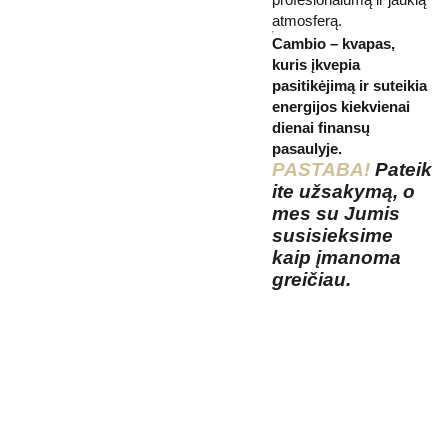
atmosferą.
Cambio – kvapas,
kuris įkvepia
pasitikėjimą ir suteikia
energijos kiekvienai
dienai finansų
pasaulyje.
PASTABA!
Pateik
ite užsakymą, o
mes su Jumis
susisieksime
kaip įmanoma
greičiau.