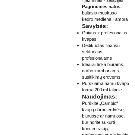
· jazminas · šalavijas
Pagrindinės natos:
baltasis muskuso ·
kedro mediena · ambra
Savybės:
Gaivus ir profesionalus
kvapas
Dedikuotas finansų
sektoriaus
profesionalams
Idealiai tinka biurams,
darbo kambariams,
susitikimų erdvėms
Purškiama namų kvapo
forma 200 ml talpoje
Naudojimas:
Purškite „Cambio“
kvapą darbo erdvėse,
biuruose ar namuose,
kur norite sukurti
koncentraciją,
profesionalumą ir jaukią