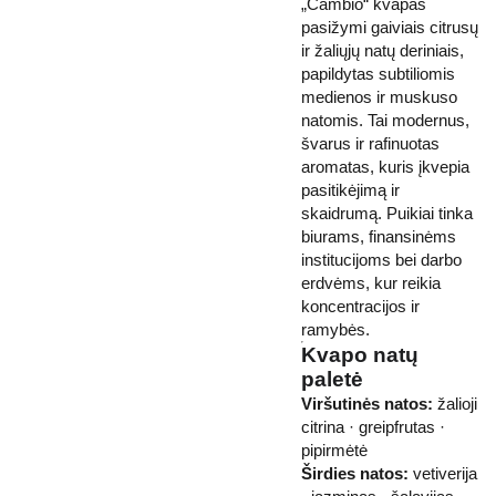
„Cambio“ kvapas
pasižymi gaiviais citrusų
ir žaliųjų natų deriniais,
papildytas subtiliomis
medienos ir muskuso
natomis. Tai modernus,
švarus ir rafinuotas
aromatas, kuris įkvepia
pasitikėjimą ir
skaidrumą. Puikiai tinka
biurams, finansinėms
institucijoms bei darbo
erdvėms, kur reikia
koncentracijos ir
ramybės.
Kvapo natų
paletė
Viršutinės natos:
žalioji
citrina · greipfrutas ·
pipirmėtė
Širdies natos:
vetiverija