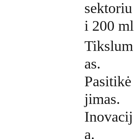
sektoriu
i 200 ml
Tikslum
as.
Pasitikė
jimas.
Inovacij
a.