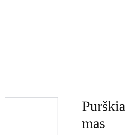
PAGRINDINIS
PRODUKTAI
DOVANŲ KUPONAI
SPECIALŪS PASIŪLYMAI
UŽSAKYMAI
PASLAUGOS
TINKLARAŠTIS
KONTAKTAI
Purškia
mas