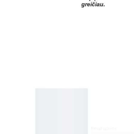
greičiau.
Kosmetikos 
Prenu
parduotuvė
meruo
Grožio namai
kite
Email adress
Jakšto g. 8, 