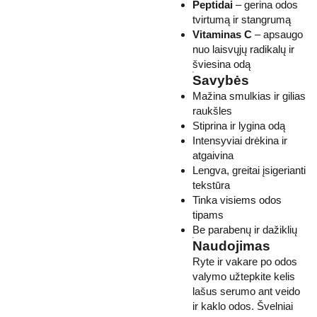
Peptidai
– gerina odos
tvirtumą ir stangrumą
Vitaminas C
– apsaugo
nuo laisvųjų radikalų ir
šviesina odą
Savybės
Mažina smulkias ir gilias
raukšles
Stiprina ir lygina odą
Intensyviai drėkina ir
atgaivina
Lengva, greitai įsigerianti
tekstūra
Tinka visiems odos
tipams
Be parabenų ir dažiklių
Naudojimas
Ryte ir vakare po odos
valymo užtepkite kelis
lašus serumo ant veido
ir kaklo odos. Švelniai