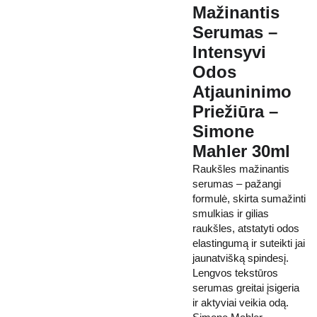
Mažinantis
Serumas –
Intensyvi
Odos
Atjauninimo
Priežiūra –
Simone
Mahler 30ml
Raukšles mažinantis
serumas – pažangi
formulė, skirta sumažinti
smulkias ir gilias
raukšles, atstatyti odos
elastingumą ir suteikti jai
jaunatvišką spindesį.
Lengvos tekstūros
serumas greitai įsigeria
ir aktyviai veikia odą.