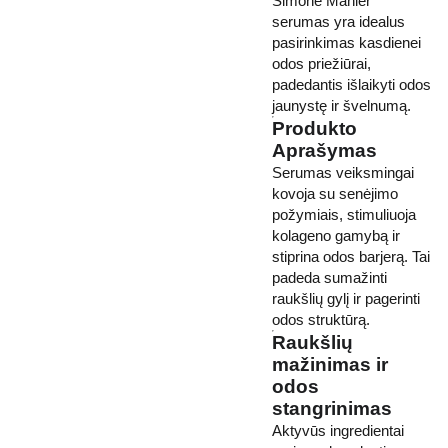
Simone Mahler
serumas yra idealus
pasirinkimas kasdienei
odos priežiūrai,
padedantis išlaikyti odos
jaunystę ir švelnumą.
Produkto
Aprašymas
Serumas veiksmingai
kovoja su senėjimo
požymiais, stimuliuoja
kolageno gamybą ir
stiprina odos barjerą. Tai
padeda sumažinti
raukšlių gylį ir pagerinti
odos struktūrą.
Raukšlių
mažinimas ir
odos
stangrinimas
Aktyvūs ingredientai