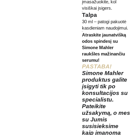
įmasažuokite, kol
visiškai įsigers.
Talpa
30 ml – patogi pakuotė
kasdieniam naudojimui.
Atraskite jaunatvišką
odos spindesį su
Simone Mahler
raukšles mažinančiu
serumu!
PASTABA!
Simone Mahler
produktus galite
įsigyti tik po
konsultacijos su
specialistu.
Pateikite
užsakymą, o mes
su Jumis
susisieksime
kaip įmanoma