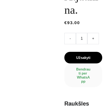
na.
€93.00
-
+
Užsakyti
Bendrau
ti per 
WhatsA
pp
Raukšles