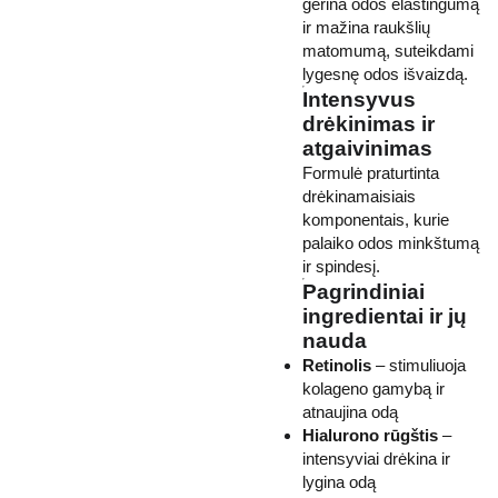
gerina odos elastingumą
ir mažina raukšlių
matomumą, suteikdami
lygesnę odos išvaizdą.
Intensyvus
drėkinimas ir
atgaivinimas
Formulė praturtinta
drėkinamaisiais
komponentais, kurie
palaiko odos minkštumą
ir spindesį.
Pagrindiniai
ingredientai ir jų
nauda
Retinolis
– stimuliuoja
kolageno gamybą ir
atnaujina odą
Hialurono rūgštis
–
intensyviai drėkina ir
lygina odą