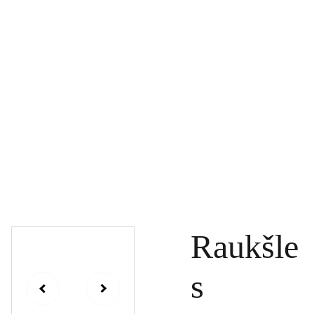
PAGRINDINIS
PRODUKTAI
DOVANŲ KUPONAI
SPECIALŪS PASIŪLYMAI
UŽSAKYMAI
PASLAUGOS
TINKLARAŠTIS
KONTAKTAI
Raukšle
s