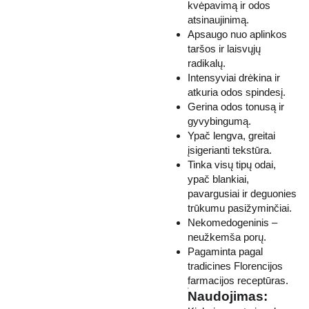
kvėpavimą ir odos
atsinaujinimą.
Apsaugo nuo aplinkos
taršos ir laisvųjų
radikalų.
Intensyviai drėkina ir
atkuria odos spindesį.
Gerina odos tonusą ir
gyvybingumą.
Ypač lengva, greitai
įsigerianti tekstūra.
Tinka visų tipų odai,
ypač blankiai,
pavargusiai ir deguonies
trūkumu pasižyminčiai.
Nekomedogeninis –
neužkemša porų.
Pagaminta pagal
tradicines Florencijos
farmacijos receptūras.
Naudojimas: