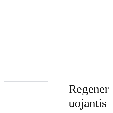
PAGRINDINIS
PRODUKTAI
DOVANŲ KUPONAI
SPECIALŪS PASIŪLYMAI
UŽSAKYMAI
PASLAUGOS
TINKLARAŠTIS
KONTAKTAI
Regener
uojantis