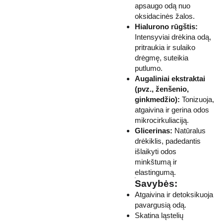
apsaugo odą nuo
oksidacinės žalos.
Hialurono rūgštis:
Intensyviai drėkina odą,
pritraukia ir sulaiko
drėgmę, suteikia
putlumo.
Augaliniai ekstraktai
(pvz., ženšenio,
ginkmedžio):
Tonizuoja,
atgaivina ir gerina odos
mikrocirkuliaciją.
Glicerinas:
Natūralus
drėkiklis, padedantis
išlaikyti odos
minkštumą ir
elastingumą.
Savybės:
Atgaivina ir detoksikuoja
pavargusią odą.
Skatina ląstelių