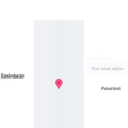
Kosmetikos 
Prenu
parduotuvė
meruo
Grožio namai
kite
Email adress
Jakšto g. 8, 
Vilnius  Lietuva
Parduotuvės 
darbo laikas:
I-V  - 9-19h
Patvirtinti
VI - VII - 
Nedirbame
labas@gb
plius.lt
grozis@gr
oziobanka