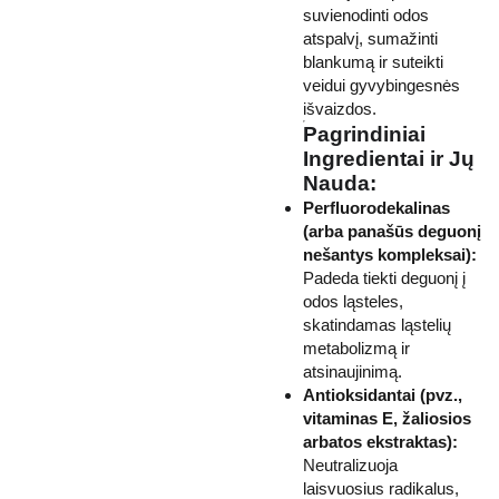
suvienodinti odos
atspalvį, sumažinti
blankumą ir suteikti
veidui gyvybingesnės
išvaizdos.
Pagrindiniai
Ingredientai ir Jų
Nauda:
Perfluorodekalinas
(arba panašūs deguonį
nešantys kompleksai):
Padeda tiekti deguonį į
odos ląsteles,
skatindamas ląstelių
metabolizmą ir
atsinaujinimą.
Antioksidantai (pvz.,
vitaminas E, žaliosios
arbatos ekstraktas):
Neutralizuoja
laisvuosius radikalus,