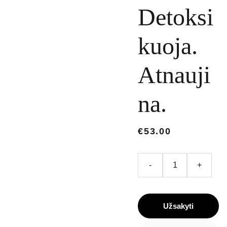
Detoksi
kuoja.
Atnauji
na.
€53.00
-
+
Užsakyti