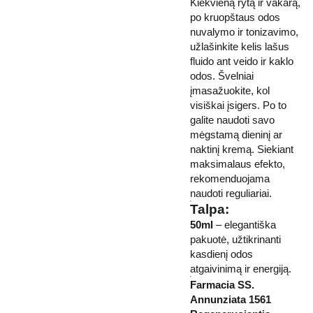
Kiekvieną rytą ir vakarą,
po kruopštaus odos
nuvalymo ir tonizavimo,
užlašinkite kelis lašus
fluido ant veido ir kaklo
odos. Švelniai
įmasažuokite, kol
visiškai įsigers. Po to
galite naudoti savo
mėgstamą dieninį ar
naktinį kremą. Siekiant
maksimalaus efekto,
rekomenduojama
naudoti reguliariai.
Talpa:
50ml
– elegantiška
pakuotė, užtikrinanti
kasdienį odos
atgaivinimą ir energiją.
Farmacia SS.
Annunziata 1561