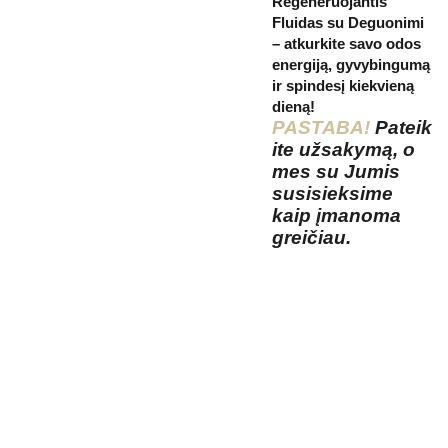
Regeneruojantis
Fluidas su Deguonimi
– atkurkite savo odos
energiją, gyvybingumą
ir spindesį kiekvieną
dieną!
PASTABA!
Pateik
ite užsakymą, o
mes su Jumis
susisieksime
kaip įmanoma
greičiau.