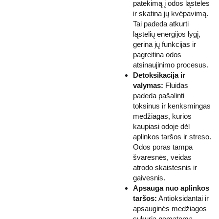
patekimą į odos ląsteles
ir skatina jų kvėpavimą.
Tai padeda atkurti
ląstelių energijos lygį,
gerina jų funkcijas ir
pagreitina odos
atsinaujinimo procesus.
Detoksikacija ir
valymas:
Fluidas
padeda pašalinti
toksinus ir kenksmingas
medžiagas, kurios
kaupiasi odoje dėl
aplinkos taršos ir streso.
Odos poras tampa
švaresnės, veidas
atrodo skaistesnis ir
gaivesnis.
Apsauga nuo aplinkos
taršos:
Antioksidantai ir
apsauginės medžiagos
sukuria nematomą