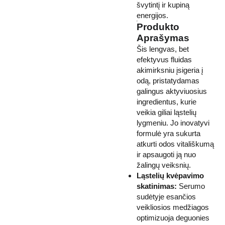
švytintį ir kupiną
energijos.
Produkto
Aprašymas
Šis lengvas, bet
efektyvus fluidas
akimirksniu įsigeria į
odą, pristatydamas
galingus aktyviuosius
ingredientus, kurie
veikia giliai ląstelių
lygmeniu. Jo inovatyvi
formulė yra sukurta
atkurti odos vitališkumą
ir apsaugoti ją nuo
žalingų veiksnių.
Ląstelių kvėpavimo
skatinimas:
Serumo
sudėtyje esančios
veikliosios medžiagos
optimizuoja deguonies