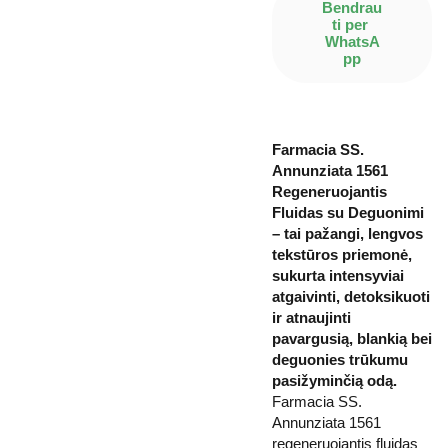
Bendrau
ti per 
WhatsA
pp
Farmacia SS.
Annunziata 1561
Regeneruojantis
Fluidas su Deguonimi
– tai pažangi, lengvos
tekstūros priemonė,
sukurta intensyviai
atgaivinti, detoksikuoti
ir atnaujinti
pavargusią, blankią bei
deguonies trūkumu
pasižyminčią odą.
Farmacia SS.
Annunziata 1561
regeneruojantis fluidas