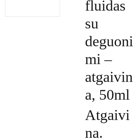
fluidas
su
deguoni
mi –
atgaivin
a, 50ml
Atgaivi
na.