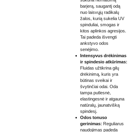
barjerą, saugantį odą
nuo laisvųjų radikalų
žalos, kurią sukelia UV
spinduliai, smogas ir
kitos aplinkos agresijos.
Tai padeda išvengti
ankstyvo odos
senėjimo.
Intensyvus drėkinimas
ir spindesio atkūrimas:
Fluidas užtikrina gilų
drėkinimą, kuris yra
būtinas sveikai ir
švytinčiai odai. Oda
tampa putlesnė,
elastingesnė ir atgauna
natūralų, jaunatvišką
spindesį.
Odos tonuso
gerinimas:
Reguliarus
naudojimas padeda