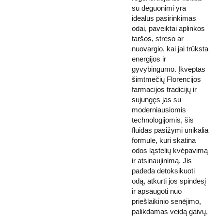
su deguonimi yra
idealus pasirinkimas
odai, paveiktai aplinkos
taršos, streso ar
nuovargio, kai jai trūksta
energijos ir
gyvybingumo. Įkvėptas
šimtmečių Florencijos
farmacijos tradicijų ir
sujungęs jas su
moderniausiomis
technologijomis, šis
fluidas pasižymi unikalia
formule, kuri skatina
odos ląstelių kvėpavimą
ir atsinaujinimą. Jis
padeda detoksikuoti
odą, atkurti jos spindesį
ir apsaugoti nuo
priešlaikinio senėjimo,
palikdamas veidą gaivų,