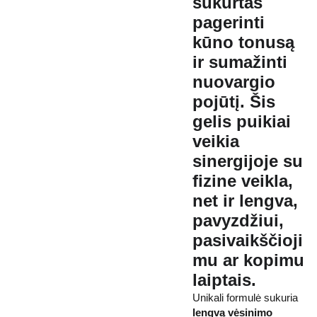
sukurtas
pagerinti
kūno tonusą
ir sumažinti
nuovargio
pojūtį. Šis
gelis puikiai
veikia
sinergijoje su
fizine veikla,
net ir lengva,
pavyzdžiui,
pasivaikščioji
mu ar kopimu
laiptais.
Unikali formulė sukuria
lengvą vėsinimo