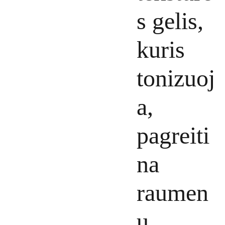
s gelis,
kuris
tonizuoj
a,
pagreiti
na
raumen
ų