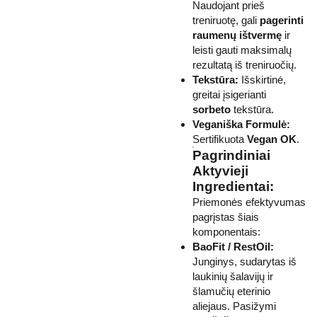
Naudojant prieš
treniruotę, gali
pagerinti
raumenų ištvermę
ir
leisti gauti maksimalų
rezultatą iš treniruočių.
Tekstūra:
Išskirtinė,
greitai įsigerianti
sorbeto
tekstūra.
Veganiška Formulė:
Sertifikuota
Vegan OK
.
Pagrindiniai
Aktyvieji
Ingredientai:
Priemonės efektyvumas
pagrįstas šiais
komponentais:
BaoFit / RestOil:
Junginys, sudarytas iš
laukinių šalavijų ir
šlamučių eterinio
aliejaus. Pasižymi