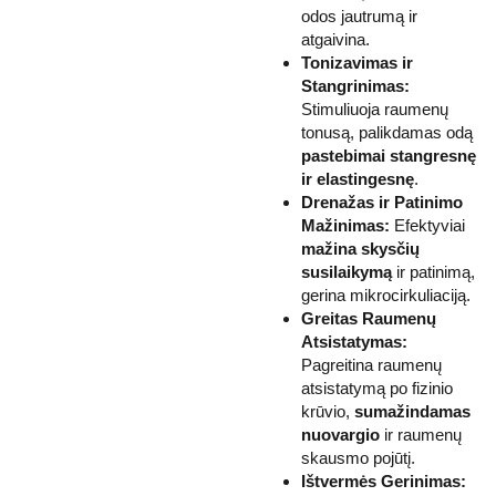
odos jautrumą ir
atgaivina.
Tonizavimas ir
Stangrinimas:
Stimuliuoja raumenų
tonusą, palikdamas odą
pastebimai stangresnę
ir elastingesnę
.
Drenažas ir Patinimo
Mažinimas:
Efektyviai
mažina skysčių
susilaikymą
ir patinimą,
gerina mikrocirkuliaciją.
Greitas Raumenų
Atsistatymas:
Pagreitina raumenų
atsistatymą po fizinio
krūvio,
sumažindamas
nuovargio
ir raumenų
skausmo pojūtį.
Ištvermės Gerinimas: