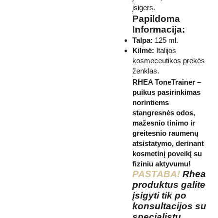
įsigers.
Papildoma
Informacija:
Talpa:
125 ml.
Kilmė:
Italijos
kosmeceutikos prekės
ženklas.
RHEA ToneTrainer –
puikus pasirinkimas
norintiems
stangresnės odos,
mažesnio tinimo ir
greitesnio raumenų
atsistatymo, derinant
kosmetinį poveikį su
fiziniu aktyvumu!
PASTABA!
Rhea
produktus galite
įsigyti tik po
konsultacijos su
specialistu.