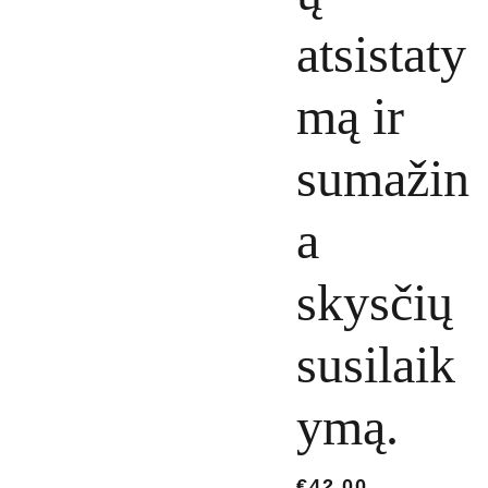
atsistaty
mą ir
sumažin
a
skysčių
susilaik
ymą.
€42.00