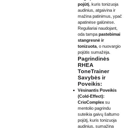
pojūtį
, kuris tonizuoja
audinius, atgaivina ir
mažina patinimus, ypač
apatinėse galūnėse.
Reguliariai naudojant,
oda tampa
pastebimai
stangresnė ir
tonizuota
, o nuovargio
pojūtis sumažėja.
Pagrindinės
RHEA
ToneTrainer
Savybės ir
Poveikis:
Vėsinantis Poveikis
(Cold-Effect):
CrioComplex
su
mentolio pagrindu
suteikia gaivų šaltumo
pojūtį, kuris tonizuoja
audinius, sumažina