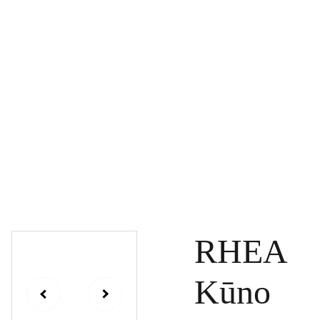
PAGRINDINIS
PRODUKTAI
DOVANŲ KUPONAI
SPECIALŪS PASIŪLYMAI
UŽSAKYMAI
PASLAUGOS
TINKLARAŠTIS
KONTAKTAI
RHEA
Kūno