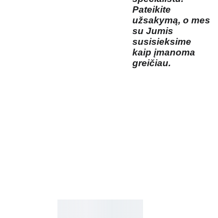
Pateikite
užsakymą, o mes
su Jumis
susisieksime
kaip įmanoma
greičiau.
Kosmetikos 
Prenu
parduotuvė
meruo
Grožio namai