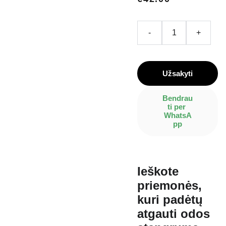
-
+
Užsakyti
Bendrau
ti per 
WhatsA
pp
Ieškote
priemonės,
kuri padėtų
atgauti odos