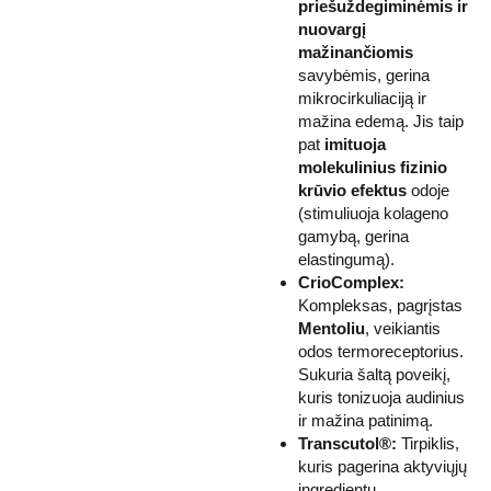
priešuždegiminėmis ir
nuovargį
mažinančiomis
savybėmis, gerina
mikrocirkuliaciją ir
mažina edemą. Jis taip
pat
imituoja
molekulinius fizinio
krūvio efektus
odoje
(stimuliuoja kolageno
gamybą, gerina
elastingumą).
CrioComplex:
Kompleksas, pagrįstas
Mentoliu
, veikiantis
odos termoreceptorius.
Sukuria šaltą poveikį,
kuris tonizuoja audinius
ir mažina patinimą.
Transcutol®:
Tirpiklis,
kuris pagerina aktyviųjų
ingredientų