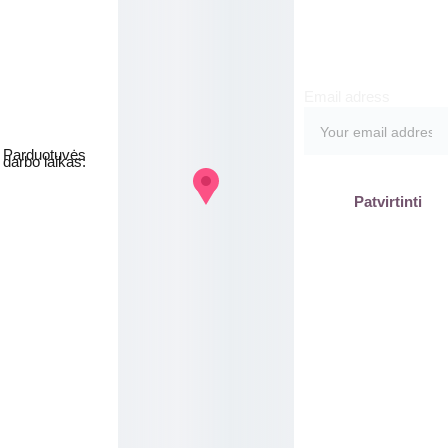
kite
Email adress
Jakšto g. 8, 
Vilnius  Lietuva
Parduotuvės 
darbo laikas:
I-V  - 9-19h
Patvirtinti
VI - VII - 
Nedirbame
labas@gb
plius.lt
grozis@gr
oziobanka
s.lt
+370 620 
15551