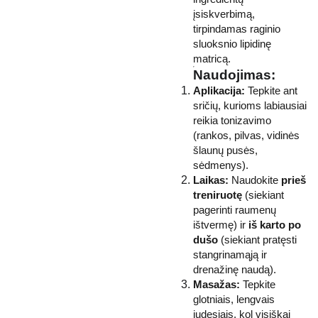
įsiskverbimą,
tirpindamas raginio
sluoksnio lipidinę
matricą.
Naudojimas:
Aplikacija:
Tepkite ant
sričių, kurioms labiausiai
reikia tonizavimo
(rankos, pilvas, vidinės
šlaunų pusės,
sėdmenys).
Laikas:
Naudokite
prieš
treniruotę
(siekiant
pagerinti raumenų
ištvermę) ir
iš karto po
dušo
(siekiant pratęsti
stangrinamąją ir
drenažinę naudą).
Masažas:
Tepkite
glotniais, lengvais
judesiais, kol visiškai