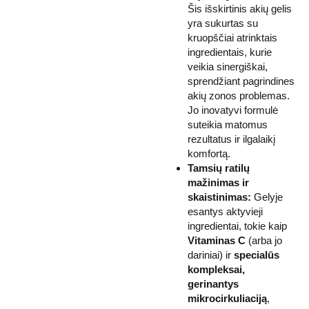
Šis išskirtinis akių gelis
yra sukurtas su
kruopščiai atrinktais
ingredientais, kurie
veikia sinergiškai,
sprendžiant pagrindines
akių zonos problemas.
Jo inovatyvi formulė
suteikia matomus
rezultatus ir ilgalaikį
komfortą.
Tamsių ratilų
mažinimas ir
skaistinimas:
Gelyje
esantys aktyvieji
ingredientai, tokie kaip
Vitaminas C
(arba jo
dariniai) ir
specialūs
kompleksai,
gerinantys
mikrocirkuliaciją
,