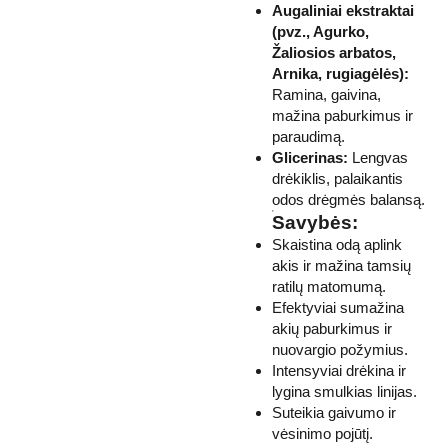
Augaliniai ekstraktai
(pvz., Agurko,
Žaliosios arbatos,
Arnika, rugiagėlės):
Ramina, gaivina,
mažina paburkimus ir
paraudimą.
Glicerinas:
Lengvas
drėkiklis, palaikantis
odos drėgmės balansą.
Savybės:
Skaistina odą aplink
akis ir mažina tamsių
ratilų matomumą.
Efektyviai sumažina
akių paburkimus ir
nuovargio požymius.
Intensyviai drėkina ir
lygina smulkias linijas.
Suteikia gaivumo ir
vėsinimo pojūtį.