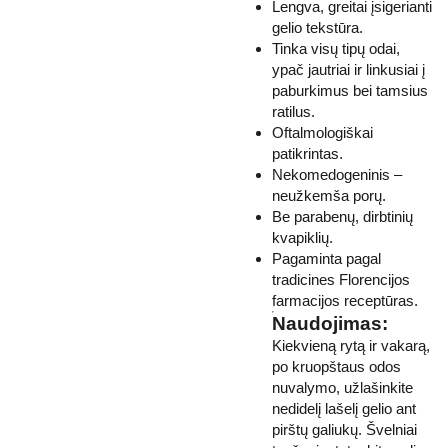
Lengva, greitai įsigerianti
gelio tekstūra.
Tinka visų tipų odai,
ypač jautriai ir linkusiai į
paburkimus bei tamsius
ratilus.
Oftalmologiškai
patikrintas.
Nekomedogeninis –
neužkemša porų.
Be parabenų, dirbtinių
kvapiklių.
Pagaminta pagal
tradicines Florencijos
farmacijos receptūras.
Naudojimas:
Kiekvieną rytą ir vakarą,
po kruopštaus odos
nuvalymo, užlašinkite
nedidelį lašelį gelio ant
pirštų galiukų. Švelniai