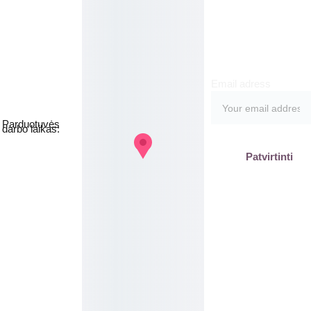
meruo
kite
Email adress
Jakšto g. 8, 
Vilnius  Lietuva
Parduotuvės 
darbo laikas:
I-V  - 9-19h
Patvirtinti
VI - VII - 
Nedirbame
labas@gb
plius.lt
grozis@gr
oziobanka
s.lt
+370 620 
15551