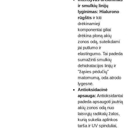
ir smulkių linijų
lyginimas:
Hialurono
rūgštis
ir kiti
drėkinamieji
komponentai giliai
drėkina ploną akių
zonos odą, suteikdami
jai putlumo ir
elastingumo. Tai padeda
sumažinti smulkių
dehidratacijos linijų ir
"žąsies pėdučių"
matomumą, oda atrodo
lygesnė.
Antioksidacinė
apsauga:
Antioksidantai
padeda apsaugoti jautrią
akių zonos odą nuo
laisvųjų radikalų žalos,
kurią sukelia aplinkos
tarša ir UV spinduliai,