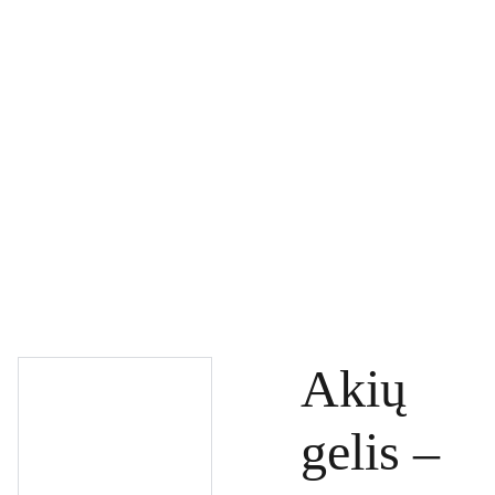
PAGRINDINIS
PRODUKTAI
DOVANŲ KUPONAI
SPECIALŪS PASIŪLYMAI
UŽSAKYMAI
PASLAUGOS
TINKLARAŠTIS
KONTAKTAI
Akių
gelis –