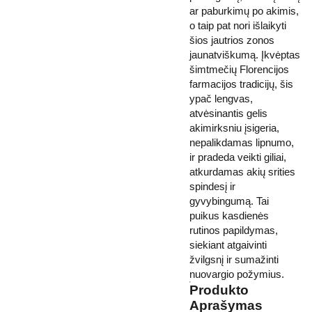
ar paburkimų po akimis,
o taip pat nori išlaikyti
šios jautrios zonos
jaunatviškumą. Įkvėptas
šimtmečių Florencijos
farmacijos tradicijų, šis
ypač lengvas,
atvėsinantis gelis
akimirksniu įsigeria,
nepalikdamas lipnumo,
ir pradeda veikti giliai,
atkurdamas akių srities
spindesį ir
gyvybingumą. Tai
puikus kasdienės
rutinos papildymas,
siekiant atgaivinti
žvilgsnį ir sumažinti
nuovargio požymius.
Produkto
Aprašymas