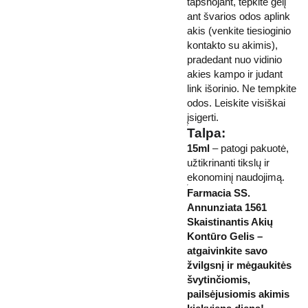
tapšnojant, tepkite gelį
ant švarios odos aplink
akis (venkite tiesioginio
kontakto su akimis),
pradedant nuo vidinio
akies kampo ir judant
link išorinio. Ne tempkite
odos. Leiskite visiškai
įsigerti.
Talpa:
15ml
– patogi pakuotė,
užtikrinanti tikslų ir
ekonominį naudojimą.
Farmacia SS.
Annunziata 1561
Skaistinantis Akių
Kontūro Gelis –
atgaivinkite savo
žvilgsnį ir mėgaukitės
švytinčiomis,
pailsėjusiomis akimis