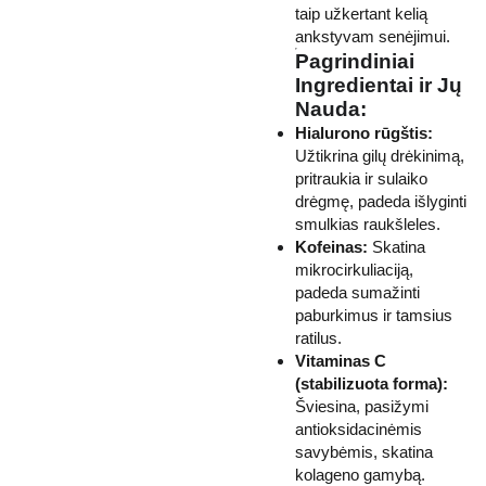
taip užkertant kelią
ankstyvam senėjimui.
Pagrindiniai
Ingredientai ir Jų
Nauda:
Hialurono rūgštis:
Užtikrina gilų drėkinimą,
pritraukia ir sulaiko
drėgmę, padeda išlyginti
smulkias raukšleles.
Kofeinas:
Skatina
mikrocirkuliaciją,
padeda sumažinti
paburkimus ir tamsius
ratilus.
Vitaminas C
(stabilizuota forma):
Šviesina, pasižymi
antioksidacinėmis
savybėmis, skatina
kolageno gamybą.