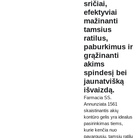
sričiai,
efektyviai
mažinanti
tamsius
ratilus,
paburkimus ir
grąžinanti
akims
spindesį bei
jaunatvišką
išvaizdą.
Farmacia SS.
Annunziata 1561
skaistinantis akių
kontūro gelis yra idealus
pasirinkimas tiems,
kurie kenčia nuo
pavargusių, tamsių ratilų