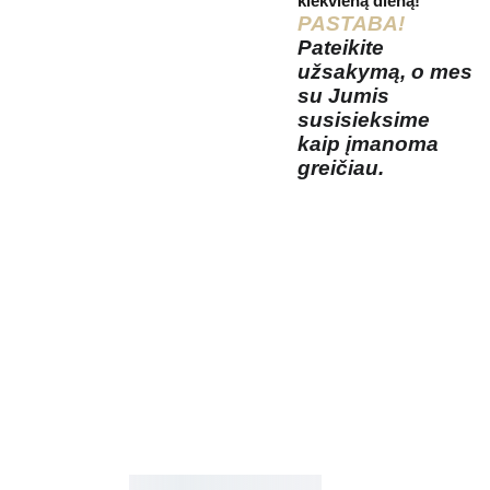
kiekvieną dieną!
PASTABA!
Pateikite
užsakymą, o mes
su Jumis
susisieksime
kaip įmanoma
greičiau.
Kosmetikos 
Prenu
parduotuvė
Grožio namai