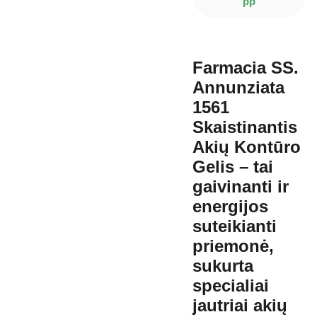
pp
Farmacia SS.
Annunziata
1561
Skaistinantis
Akių Kontūro
Gelis – tai
gaivinanti ir
energijos
suteikianti
priemonė,
sukurta
specialiai
jautriai akių