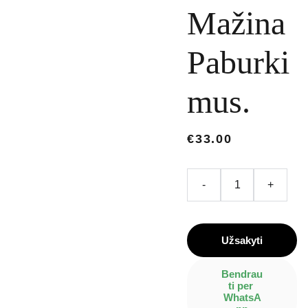
Mažina
Paburki
mus.
€33.00
-
+
Užsakyti
Bendrau
ti per 
WhatsA