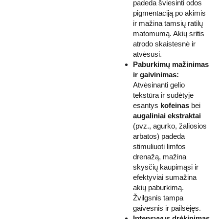
padeda šviesinti odos
pigmentaciją po akimis
ir mažina tamsių ratilų
matomumą. Akių sritis
atrodo skaistesnė ir
atvėsusi.
Paburkimų mažinimas
ir gaivinimas:
Atvėsinanti gelio
tekstūra ir sudėtyje
esantys
kofeinas
bei
augaliniai ekstraktai
(pvz., agurko, žaliosios
arbatos) padeda
stimuliuoti limfos
drenažą, mažina
skysčių kaupimąsi ir
efektyviai sumažina
akių paburkimą.
Žvilgsnis tampa
gaivesnis ir pailsėjęs.
Intensyvus drėkinimas