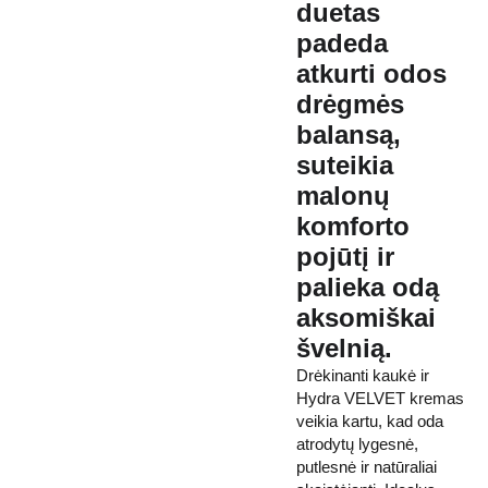
duetas
padeda
atkurti odos
drėgmės
balansą,
suteikia
malonų
komforto
pojūtį ir
palieka odą
aksomiškai
švelnią.
Drėkinanti kaukė ir
Hydra VELVET kremas
veikia kartu, kad oda
atrodytų lygesnė,
putlesnė ir natūraliai