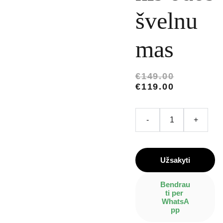
švelnu
mas
€149.00
€119.00
-
+
Užsakyti
Bendrau
ti per 
WhatsA
pp