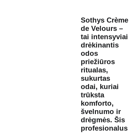
Sothys Crème
de Velours –
tai intensyviai
drėkinantis
odos
priežiūros
ritualas,
sukurtas
odai, kuriai
trūksta
komforto,
švelnumo ir
drėgmės. Šis
profesionalus