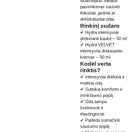
skaistėjanti. Idealus
pasirinkimas sausėti
linkusiai, jautriai ar
dehidratuotai odai.
Rinkinį sudaro
✔ Hydra intensyviai
drėkinanti kaukė – 50 ml
✔ Hydra VELVET
intensyviai drėkinantis
kremas – 50 ml
Kodėl verta
rinktis?
✔ Intensyviai drėkina ir
maitina odą
✔ Suteikia komforto ir
minkštumo pojūtį
✔ Oda tampa
švelnesnė ir
elastingesnė
✔ Padeda sumažinti
sausumo pojūtį