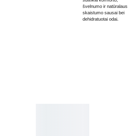
švelnumo ir natūralaus
skaistumo sausai bei
dehidratuotai odai.
Kosmetikos 
Prenu
parduotuvė
meruo
Grožio namai
kite