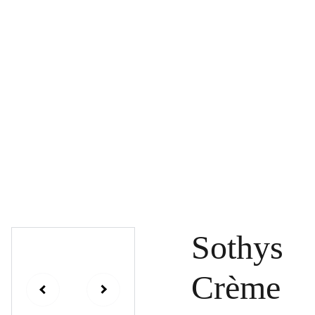
PAGRINDINIS
PRODUKTAI
DOVANŲ KUPONAI
SPECIALŪS PASIŪLYMAI
UŽSAKYMAI
PASLAUGOS
TINKLARAŠTIS
KONTAKTAI
Sothys
Crème