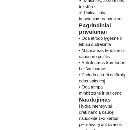
✔ Malonios, aksominės
tekstūros
✔ Puikiai tinka
kasdieniam naudojimui
Pagrindiniai
privalumai
• Oda atrodo lygesnė ir
labiau sudrėkinta
• Mažinamas tempimo ir
sausumo pojūtis
• Suteikiamas komfortas
bei švelnumas
• Padeda atkurti natūralų
odos spindesį
• Oda tampa
minkštesnė ir putlesnė
Naudojimas
Hydra intensyviai
drėkinančią kaukę
naudokite 1–2 kartus
per savaitę ant švarios