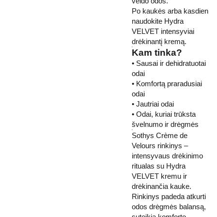
veido odos.
Po kaukės arba kasdien
naudokite Hydra
VELVET intensyviai
drėkinantį kremą.
Kam tinka?
• Sausai ir dehidratuotai
odai
• Komfortą praradusiai
odai
• Jautriai odai
• Odai, kuriai trūksta
švelnumo ir drėgmės
Sothys Crème de
Velours rinkinys –
intensyvaus drėkinimo
ritualas su Hydra
VELVET kremu ir
drėkinančia kauke.
Rinkinys padeda atkurti
odos drėgmės balansą,
suteikia komforto,