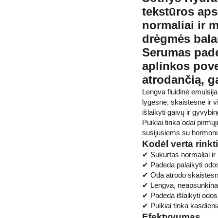
tekstūros ap
normaliai ir m
drėgmės balan
Serumas pade
aplinkos povei
atrodančią, ga
Lengva fluidinė emulsij
lygesnė, skaistesnė ir v
išlaikyti gaivų ir gyvybi
Puikiai tinka odai pirm
susijusiems su hormonų
Kodėl verta rinkt
✔ Sukurtas normaliai ir 
✔ Padeda palaikyti od
✔ Oda atrodo skaistesn
✔ Lengva, neapsunkinan
✔ Padeda išlaikyti odos
✔ Puikiai tinka kasdien
Efektyvumas