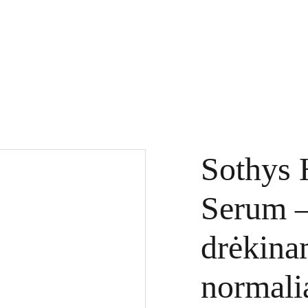
KTAI
DOVANŲ KUPONAI
SPECIALŪS PASIŪLYMAI
PASLAUGOS
Sothys 
Serum –
drėkina
normalia