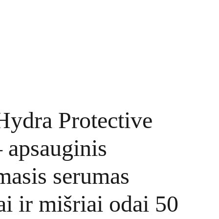
TINKLARAŠTIS
KONTAKTAI
UŽSAKYMAI
Hydra Protective
 apsauginis
masis serumas
i ir mišriai odai 50