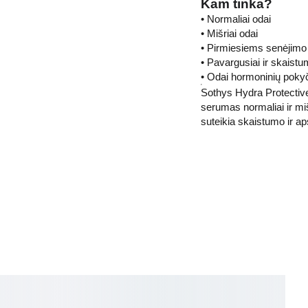
Kam tinka?
• Normaliai odai
• Mišriai odai
• Pirmiesiems senėjim
• Pavargusiai ir skaistu
• Odai hormoninių pokyč
Sothys Hydra Protectiv
serumas normaliai ir mi
suteikia skaistumo ir a