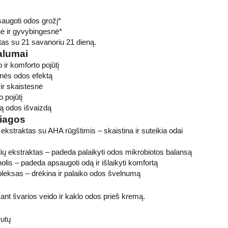
augoti odos grožį*
ė ir gyvybingesnė*
ktas su 21 savanoriu 21 dieną.
alumai
 ir komforto pojūtį
snės odos efektą
ir skaistesnė
 pojūtį
ką odos išvaizdą
žiagos
 ekstraktas su AHA rūgštimis – skaistina ir suteikia odai
lių ekstraktas – padeda palaikyti odos mikrobiotos balansą
nolis – padeda apsaugoti odą ir išlaikyti komfortą
pleksas – drėkina ir palaiko odos švelnumą
e ant švarios veido ir kaklo odos prieš kremą.
rutų