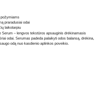
o požymiams
mą praradusiai odai
ių laikotarpiu
e Serum – lengvos tekstūros apsauginis drėkinamasis
šriai odai. Serumas padeda palaikyti odos balansą, drėkina,
psaugo odą nuo kasdienio aplinkos poveikio.
Prenumeruokite