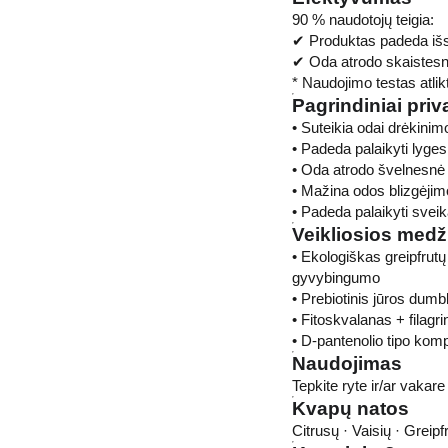
90 % naudotojų teigia:
✔ Produktas padeda išs
✔ Oda atrodo skaistesn
* Naudojimo testas atli
Pagrindiniai priv
• Suteikia odai drėkinimo
• Padeda palaikyti lyge
• Oda atrodo švelnesnė 
• Mažina odos blizgėjimo
• Padeda palaikyti svei
Veikliosios med
• Ekologiškas greipfrutų
gyvybingumo
• Prebiotinis jūros dumb
• Fitoskvalanas + filagri
• D-pantenolio tipo kom
Naudojimas
Tepkite ryte ir/ar vakar
Kvapų natos
Citrusų · Vaisių · Greipf