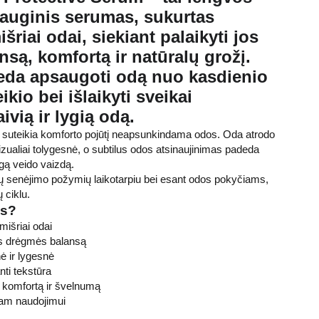
sauginis serumas, sukurtas
išriai odai, siekiant palaikyti jos
są, komfortą ir natūralų grožį.
da apsaugoti odą nuo kasdienio
kio bei išlaikyti sveikai
ivią ir lygią odą.
a suteikia komforto pojūtį neapsunkindama odos. Oda atrodo
izualiai tolygesnė, o subtilus odos atsinaujinimas padeda
ngą veido vaizdą.
ųjų senėjimo požymių laikotarpiu bei esant odos pokyčiams,
 ciklu.
is?
mišriai odai
os drėgmės balansą
ė ir lygesnė
ti tekstūra
 komfortą ir švelnumą
iam naudojimui