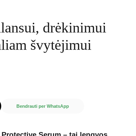
lansui, drėkinimui
aliam švytėjimui
Bendrauti per WhatsApp
Protective Serum – tai lengvos