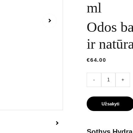
ml
Odos ba
ir natūr
€64.00
-
+
Užsakyti
Sothys Hydra 