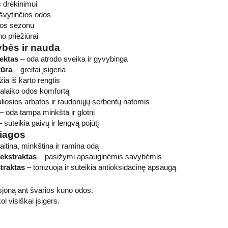
 drėkinimui
 švytinčios odos
ros sezonu
no priežiūrai
ybės ir nauda
fektas
– oda atrodo sveika ir gyvybinga
tūra
– greitai įsigeria
žia iš karto rengtis
alaiko odos komfortą
liosios arbatos ir raudonųjų serbentų natomis
– oda tampa minkšta ir glotni
 suteikia gaivų ir lengvą pojūtį
žiagos
itina, minkština ir ramina odą
ekstraktas
– pasižymi apsauginėmis savybėmis
traktas
– tonizuoja ir suteikia antioksidacinę apsaugą
osjoną ant švarios kūno odos.
l visiškai įsigers.