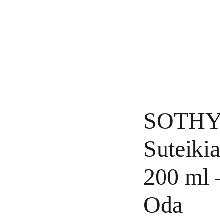
KTAI
DOVANŲ KUPONAI
SPECIALŪS PASIŪLYMAI
PASLAUGOS
SOTHYS
Suteiki
200 ml –
Oda