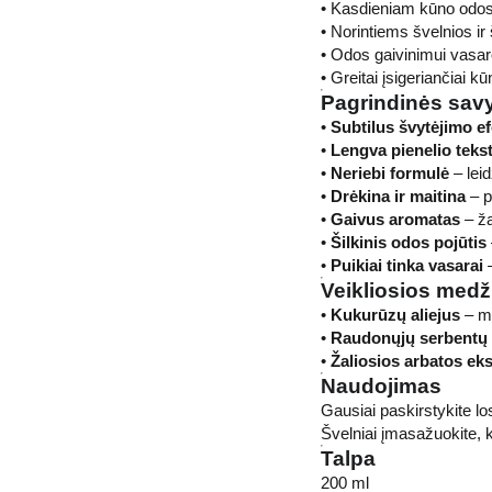
• Kasdieniam kūno odos
• Norintiems švelnios ir
• Odos gaivinimui vasa
• Greitai įsigeriančiai kū
Pagrindinės sav
•
Subtilus švytėjimo e
•
Lengva pienelio teks
•
Neriebi formulė
– leid
•
Drėkina ir maitina
– p
•
Gaivus aromatas
– ža
•
Šilkinis odos pojūtis
•
Puikiai tinka vasarai
–
Veikliosios med
•
Kukurūzų aliejus
– ma
•
Raudonųjų serbentų 
•
Žaliosios arbatos eks
Naudojimas
Gausiai paskirstykite l
Švelniai įmasažuokite, ko
Talpa
200 ml