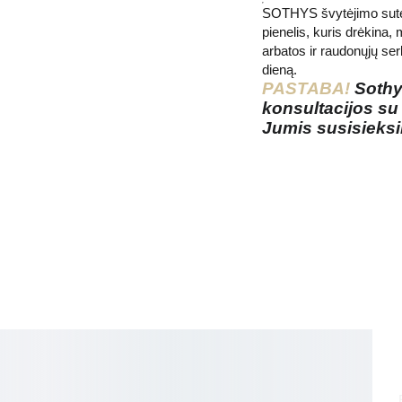
SOTHYS švytėjimo suteiki
pienelis, kuris drėkina, 
arbatos ir raudonųjų ser
dieną.
PASTABA!
Sothys
konsultacijos su
Jumis susisieks