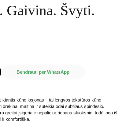
 Gaivina. Švyti.
Bendrauti per WhatsApp
iantis kūno losjonas – tai lengvos tekstūros kūno
 drėkina, maitina ir suteikia odai subtilaus spindesio.
ūra greitai įsigeria ir nepalieka riebaus sluoksnio, todėl oda iš
 ir komfortiška.