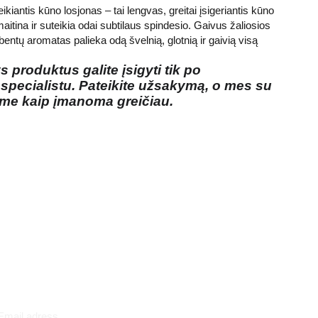
antis kūno losjonas – tai lengvas, greitai įsigeriantis kūno
maitina ir suteikia odai subtilaus spindesio. Gaivus žaliosios
bentų aromatas palieka odą švelnią, glotnią ir gaivią visą
 produktus galite įsigyti tik po
 specialistu. Pateikite užsakymą, o mes su
ime kaip įmanoma greičiau.
Prenumeruokite
Email adress