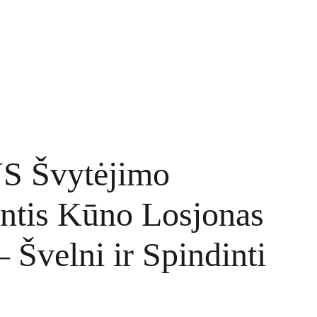
TINKLARAŠTIS
KONTAKTAI
UŽSAKYMAI
 Švytėjimo
antis Kūno Losjonas
 Švelni ir Spindinti