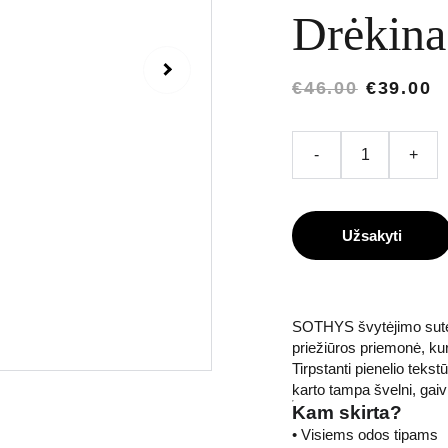
Drėkina.
€46.00
€39.00
-
+
Užsakyti
SOTHYS švytėjimo suteik
priežiūros priemonė, kuri
Tirpstanti pienelio tekst
karto tampa švelni, gaivi
Kam skirta?
• Visiems odos tipams