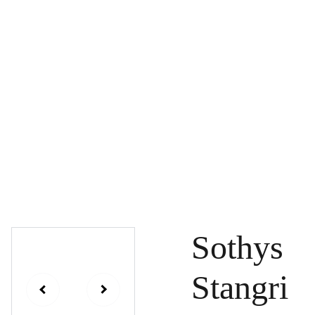
PAGRINDINIS
PRODUKTAI
DOVANŲ KUPONAI
SPECIALŪS PASIŪLYMAI
UŽSAKYMAI
PASLAUGOS
TINKLARAŠTIS
KONTAKTAI
Sothys
Stangri