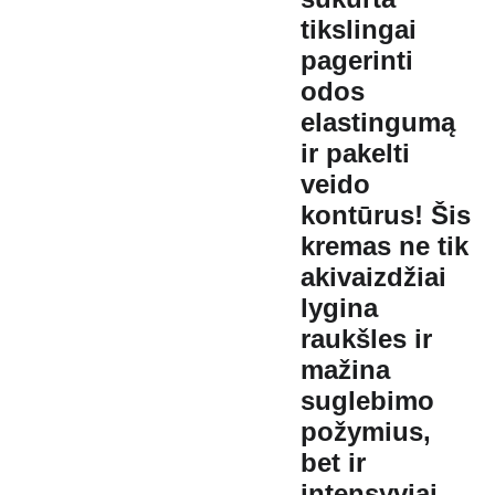
tikslingai
pagerinti
odos
elastingumą
ir pakelti
veido
kontūrus! Šis
kremas ne tik
akivaizdžiai
lygina
raukšles ir
mažina
suglebimo
požymius,
bet ir
intensyviai