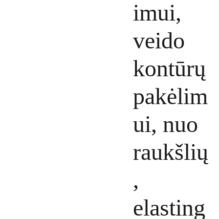
imui,
veido
kontūrų
pakėlim
ui, nuo
raukšlių
,
elasting