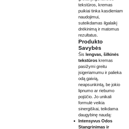
tekstūros, kremas
puikiai tinka kasdieniam
naudojimui,
suteikdamas ilgalaikį
drėkinimą ir matomus
rezultatus.
Produkto
Savybės
Šis
lengvas, šilkinės
tekstūros
kremas
pasižymi greitu
įsigeriamumu ir palieka
odą gaivią,
neapsunkintą, be jokio
lipnumo ar riebumo
pojūčio. Jo unikali
formulė veikia
sinergiškai, teikdama
daugybinę naudą:
Intensyvus Odos
Stangrinimas ir