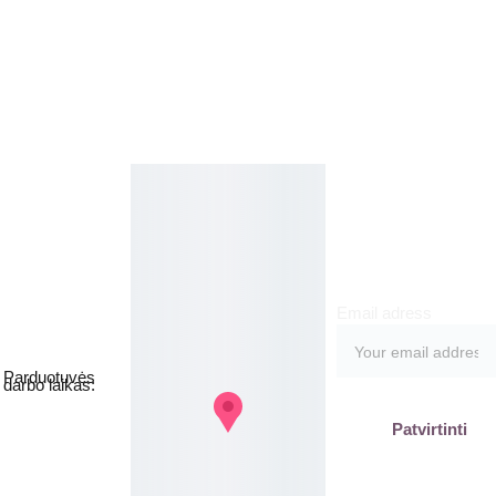
Kosmetikos 
Prenu
parduotuvė
meruo
Grožio namai
kite
Email adress
Jakšto g. 8, 
Vilnius  Lietuva
Parduotuvės 
darbo laikas:
I-V  - 9-19h
Patvirtinti
VI - VII - 
Nedirbame