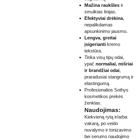
Mažina raukšles
ir
smulkias linijas.
Efektyviai drėkina
,
nepalikdamas
apsunkinimo jausmo.
Lengva, greitai
įsigerianti
kremo
tekstūra.
Tinka visų tipų odai,
ypač
normaliai, mišriai
ir brandžiai odai
,
praradusiai stangrumą ir
elastingumą.
Profesionalios Sothys
kosmetikos prekės
ženklas.
Naudojimas:
Kiekvieną rytą ir/arba
vakarą, po veido
nuvalymo ir tonizavimo
bei serumo naudojimo