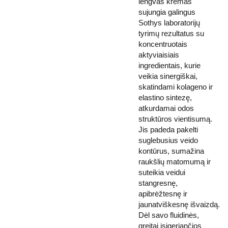
lengvas kremas
sujungia galingus
Sothys laboratorijų
tyrimų rezultatus su
koncentruotais
aktyviaisiais
ingredientais, kurie
veikia sinergiškai,
skatindami kolageno ir
elastino sintezę,
atkurdamai odos
struktūros vientisumą.
Jis padeda pakelti
suglebusius veido
kontūrus, sumažina
raukšlių matomumą ir
suteikia veidui
stangresnę,
apibrėžtesnę ir
jaunatviškesnę išvaizdą.
Dėl savo fluidinės,
greitai įsigeriančios