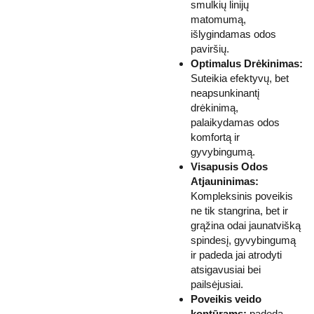
smulkių linijų
matomumą,
išlygindamas odos
paviršių.
Optimalus Drėkinimas:
Suteikia efektyvų, bet
neapsunkinantį
drėkinimą,
palaikydamas odos
komfortą ir
gyvybingumą.
Visapusis Odos
Atjauninimas:
Kompleksinis poveikis
ne tik stangrina, bet ir
grąžina odai jaunatvišką
spindesį, gyvybingumą
ir padeda jai atrodyti
atsigavusiai bei
pailsėjusiai.
Poveikis veido
kontūrams:
padeda