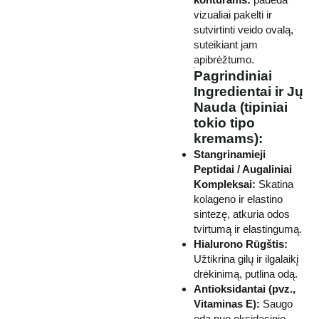
vizualiai pakelti ir
sutvirtinti veido ovalą,
suteikiant jam
apibrėžtumo.
Pagrindiniai
Ingredientai ir Jų
Nauda (tipiniai
tokio tipo
kremams):
Stangrinamieji
Peptidai / Augaliniai
Kompleksai:
Skatina
kolageno ir elastino
sintezę, atkuria odos
tvirtumą ir elastingumą.
Hialurono Rūgštis:
Užtikrina gilų ir ilgalaikį
drėkinimą, putlina odą.
Antioksidantai (pvz.,
Vitaminas E):
Saugo
odą nuo oksidacinio