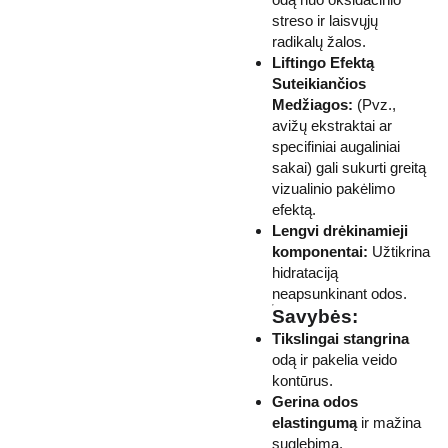
streso ir laisvųjų
radikalų žalos.
Liftingo Efektą
Suteikiančios
Medžiagos:
(Pvz.,
avižų ekstraktai ar
specifiniai augaliniai
sakai) gali sukurti greitą
vizualinio pakėlimo
efektą.
Lengvi drėkinamieji
komponentai:
Užtikrina
hidrataciją
neapsunkinant odos.
Savybės:
Tikslingai stangrina
odą ir pakelia veido
kontūrus.
Gerina odos
elastingumą
ir mažina
suglebimą.