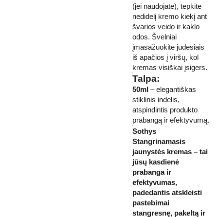
(jei naudojate), tepkite
nedidelį kremo kiekį ant
švarios veido ir kaklo
odos. Švelniai
įmasažuokite judesiais
iš apačios į viršų, kol
kremas visiškai įsigers.
Talpa:
50ml
– elegantiškas
stiklinis indelis,
atspindintis produkto
prabangą ir efektyvumą.
Sothys
Stangrinamasis
jaunystės kremas – tai
jūsų kasdienė
prabanga ir
efektyvumas,
padedantis atskleisti
pastebimai
stangresnę, pakeltą ir