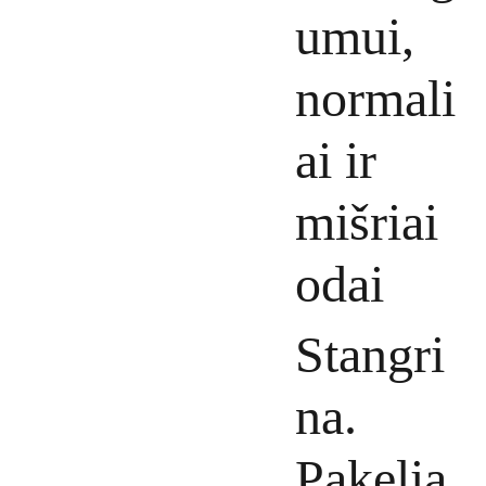
umui,
normali
ai ir
mišriai
odai
Stangri
na.
Pakelia.