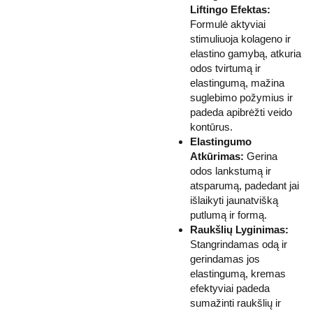
Liftingo Efektas:
Formulė aktyviai
stimuliuoja kolageno ir
elastino gamybą, atkuria
odos tvirtumą ir
elastingumą, mažina
suglebimo požymius ir
padeda apibrėžti veido
kontūrus.
Elastingumo
Atkūrimas:
Gerina
odos lankstumą ir
atsparumą, padedant jai
išlaikyti jaunatvišką
putlumą ir formą.
Raukšlių Lyginimas:
Stangrindamas odą ir
gerindamas jos
elastingumą, kremas
efektyviai padeda
sumažinti raukšlių ir