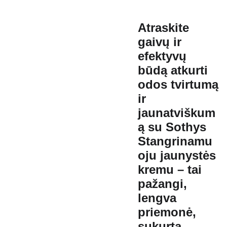
Atraskite
gaivų ir
efektyvų
būdą atkurti
odos tvirtumą
ir
jaunatviškum
ą su Sothys
Stangrinamu
oju jaunystės
kremu – tai
pažangi,
lengva
priemonė,
sukurta