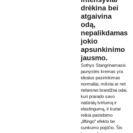
drėkina bei
atgaivina
odą,
nepalikdamas
jokio
apsunkinimo
jausmo.
Sothys Stangrinamasis
jaunystės kremas yra
idealus pasirinkimas
normaliai, mišriai ar net
riebesnei brandžiai odai,
kuri prarado savo
natūralų tvirtumą ir
elastingumą, ir kuriai
reikia pastebimo
„liftingo“ efekto be
sunkumo pojūčio. Šis