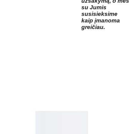
užsakymą, o mes
su Jumis
susisieksime
kaip įmanoma
greičiau.
Kosmetikos 
Prenu
parduotuvė
meruo
Grožio namai
kite