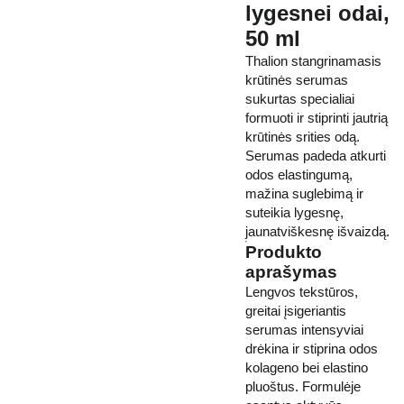
lygesnei odai,
50 ml
Thalion stangrinamasis
krūtinės serumas
sukurtas specialiai
formuoti ir stiprinti jautrią
krūtinės srities odą.
Serumas padeda atkurti
odos elastingumą,
mažina suglebimą ir
suteikia lygesnę,
jaunatviškesnę išvaizdą.
Produkto
aprašymas
Lengvos tekstūros,
greitai įsigeriantis
serumas intensyviai
drėkina ir stiprina odos
kolageno bei elastino
pluoštus. Formulėje