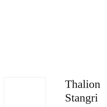
PAGRINDINIS
PRODUKTAI
DOVANŲ KUPONAI
SPECIALŪS PASIŪLYMAI
UŽSAKYMAI
PASLAUGOS
TINKLARAŠTIS
KONTAKTAI
Thalion
Stangri