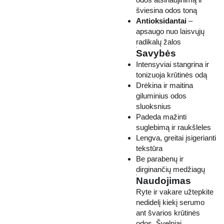
šviesina odos toną
Antioksidantai
–
apsaugo nuo laisvųjų
radikalų žalos
Savybės
Intensyviai stangrina ir
tonizuoja krūtinės odą
Drėkina ir maitina
giluminius odos
sluoksnius
Padeda mažinti
suglebimą ir raukšleles
Lengva, greitai įsigerianti
tekstūra
Be parabenų ir
dirginančių medžiagų
Naudojimas
Ryte ir vakare užtepkite
nedidelį kiekį serumo
ant švarios krūtinės
odos. Švelniai