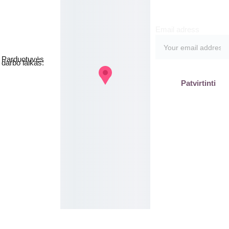
Email adress
Jakšto g. 8, 
Vilnius  Lietuva
Parduotuvės 
darbo laikas:
I-V  - 9-19h
Patvirtinti
VI - VII - 
Nedirbame
labas@gb
plius.lt
grozis@gr
oziobanka
s.lt
+370 620 
15551