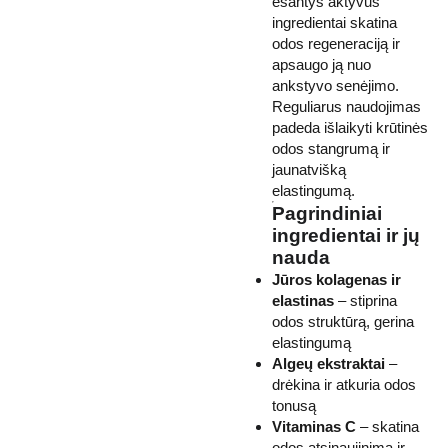
esantys aktyvūs
ingredientai skatina
odos regeneraciją ir
apsaugo ją nuo
ankstyvo senėjimo.
Reguliarus naudojimas
padeda išlaikyti krūtinės
odos stangrumą ir
jaunatvišką
elastingumą.
Pagrindiniai
ingredientai ir jų
nauda
Jūros kolagenas ir
elastinas
– stiprina
odos struktūrą, gerina
elastingumą
Algeų ekstraktai
–
drėkina ir atkuria odos
tonusą
Vitaminas C
– skatina
odos atsinaujinimą ir