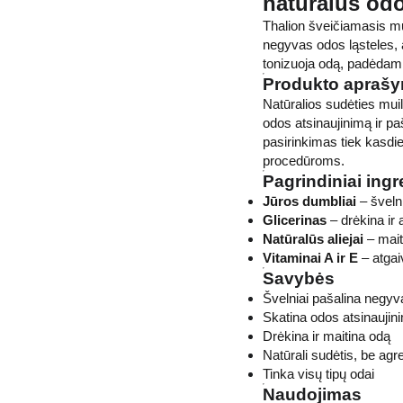
natūralus odos
Thalion šveičiamasis mui
negyvas odos ląsteles, a
tonizuoja odą, padėdami
Produkto apraš
Natūralios sudėties muil
odos atsinaujinimą ir pa
pasirinkimas tiek kasdi
procedūroms.
Pagrindiniai ingr
Jūros dumbliai
– švelni
Glicerinas
– drėkina ir
Natūralūs aliejai
– mait
Vitaminai A ir E
– atgaiv
Savybės
Švelniai pašalina negyv
Skatina odos atsinaujin
Drėkina ir maitina odą
Natūrali sudėtis, be ag
Tinka visų tipų odai
Naudojimas