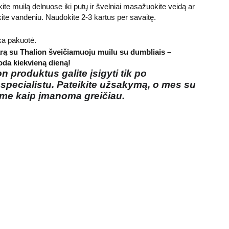
kite muilą delnuose iki putų ir švelniai masažuokite veidą ar
ite vandeniu. Naudokite 2-3 kartus per savaitę.
ška pakuotė.
arą su Thalion šveičiamuoju muilu su dumbliais –
 oda kiekvieną dieną!
on
produktus galite įsigyti tik po
 specialistu. Pateikite užsakymą, o mes su
ime kaip įmanoma greičiau.
Prenumeruokite