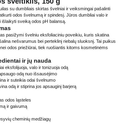
 šveitiklis, 150 g
las su dumbliais skirtas švelniai ir veiksmingai pašalinti
tkurti odos švelnumą ir spindesį. Jūros dumbliai valo ir
 išlaikyti sveiką odos pH balansą.
ymas
as pasižymi švelniu eksfoliaciniu poveikiu, kuris skatina
šalina nešvarumus bei perteklinį riebalų sluoksnį. Tai puikus
enei odos priežiūrai, tiek ruošiantis kitoms kosmetinėms
edientai ir jų nauda
ai eksfolijuoja, valo ir tonizuoja odą
 apsaugo odą nuo išsausėjimo
ina ir suteikia odai švelnumo
ina odą ir stiprina jos apsauginį barjerą
as odos ląsteles
imą ir gaivumą
resyvių cheminių medžiagų