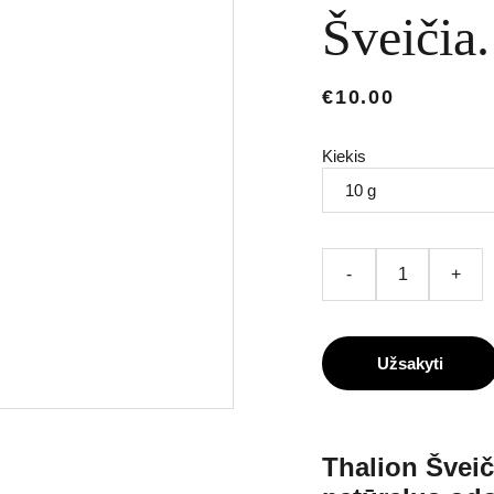
Šveičia.
€10.00
Kiekis
-
+
Užsakyti
Thalion Šveič