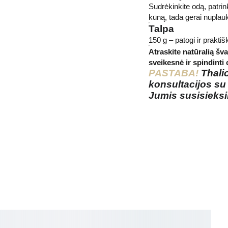
Sudrėkinkite odą, patrin
kūną, tada gerai nuplauk
Talpa
150 g – patogi ir prakti
Atraskite natūralią šv
sveikesnė ir spindinti
PASTABA!
Thali
konsultacijos su
Jumis susisieks