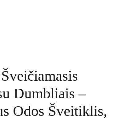
TINKLARAŠTIS
KONTAKTAI
UŽSAKYMAI
 Šveičiamasis
su Dumbliais –
s Odos Šveitiklis,