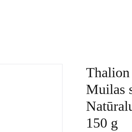
KTAI
DOVANŲ KUPONAI
SPECIALŪS PASIŪLYMAI
PASLAUGOS
Thalion
Muilas 
Natūralu
150 g