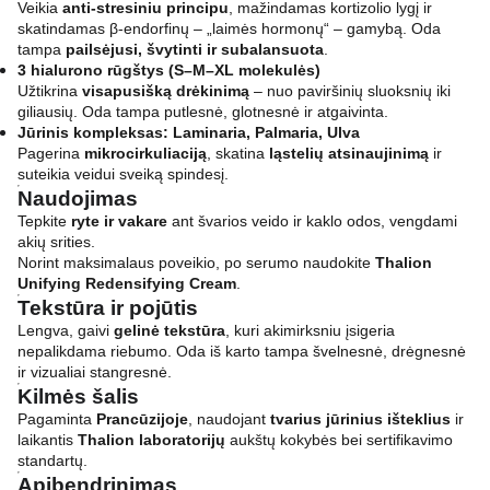
Veikia
anti-stresiniu principu
, mažindamas kortizolio lygį ir
skatindamas β-endorfinų – „laimės hormonų“ – gamybą. Oda
tampa
pailsėjusi, švytinti ir subalansuota
.
3 hialurono rūgštys (S–M–XL molekulės)
Užtikrina
visapusišką drėkinimą
– nuo paviršinių sluoksnių iki
giliausių. Oda tampa putlesnė, glotnesnė ir atgaivinta.
Jūrinis kompleksas: Laminaria, Palmaria, Ulva
Pagerina
mikrocirkuliaciją
, skatina
ląstelių atsinaujinimą
ir
suteikia veidui sveiką spindesį.
Naudojimas
Tepkite
ryte ir vakare
ant švarios veido ir kaklo odos, vengdami
akių srities.
Norint maksimalaus poveikio, po serumo naudokite
Thalion
Unifying Redensifying Cream
.
Tekstūra ir pojūtis
Lengva, gaivi
gelinė tekstūra
, kuri akimirksniu įsigeria
nepalikdama riebumo. Oda iš karto tampa švelnesnė, drėgnesnė
ir vizualiai stangresnė.
Kilmės šalis
Pagaminta
Prancūzijoje
, naudojant
tvarius jūrinius išteklius
ir
laikantis
Thalion laboratorijų
aukštų kokybės bei sertifikavimo
standartų.
Apibendrinimas