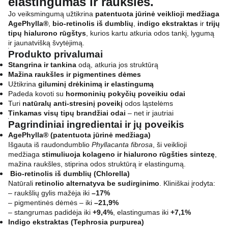
elastingumas ir raukšlės
.
Jo veiksmingumą užtikrina
patentuota jūrinė veiklioji medžiaga
AgePhylla®
,
bio-retinolis iš dumblių
,
indigo ekstraktas
ir
trijų
tipų hialurono rūgštys
, kurios kartu atkuria odos tankį, lygumą
ir jaunatvišką švytėjimą.
Produkto privalumai
Stangrina ir tankina
odą, atkuria jos struktūrą
Mažina raukšles ir pigmentines dėmes
Užtikrina
giluminį drėkinimą ir elastingumą
Padeda kovoti su
hormoninių pokyčių poveikiu odai
Turi
natūralų anti-stresinį poveikį
odos ląstelėms
Tinkamas visų tipų brandžiai odai
– net ir jautriai
Pagrindiniai ingredientai ir jų poveikis
AgePhylla® (patentuota jūrinė medžiaga)
Išgauta iš raudondumblio
Phyllacanta fibrosa
, ši veiklioji
medžiaga
stimuliuoja kolageno ir hialurono rūgšties sintezę
,
mažina raukšles, stiprina odos struktūrą ir elastingumą.
Bio-retinolis iš dumblių (Chlorella)
Natūrali
retinolio alternatyva be sudirginimo
. Kliniškai įrodyta:
– raukšlių gylis mažėja iki
–17%
– pigmentinės dėmės – iki
–21,9%
– stangrumas padidėja iki
+9,4%
, elastingumas iki
+7,1%
Indigo ekstraktas (Tephrosia purpurea)