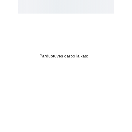
Kosmetikos parduotuvė
Grožio namai
Jakšto g. 8, Vilnius  Lietuva
Parduotuvės darbo laikas:
I-V  - 9-19h
VI - VII - Nedirbame
labas@gbplius.lt
grozis@groziobankas.lt
+370 620 15551