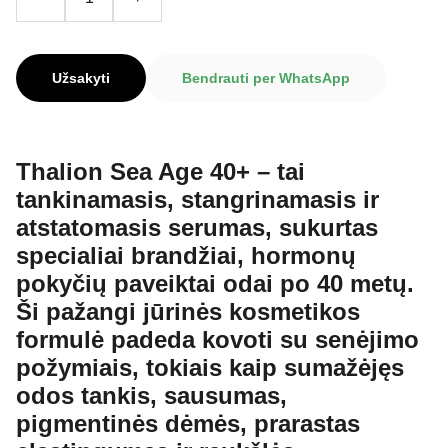
Užsakyti
Bendrauti per WhatsApp
Thalion Sea Age 40+
– tai
tankinamasis, stangrinamasis ir
atstatomasis serumas
, sukurtas
specialiai
brandžiai, hormonų
pokyčių paveiktai odai po 40 metų
.
Ši pažangi jūrinės kosmetikos
formulė padeda kovoti su
senėjimo
požymiais
, tokiais kaip
sumažėjęs
odos tankis, sausumas,
pigmentinės dėmės, prarastas