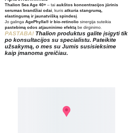
Thalion Sea Age 40+
– tai
aukštos koncentracijos jūrinis
serumas brandžiai odai
, kuris
atkuria stangrumą,
elastingumą ir jaunatvišką spindesį
.
Jo galinga
AgePhylla® ir bio-retinolio
sinergija suteikia
pastebimą odos atjauninimo efektą
be dirginimo.
PASTABA!
Thalion
produktus galite įsigyti tik
po konsultacijos su specialistu. Pateikite
užsakymą, o mes su Jumis susisieksime
kaip įmanoma greičiau.