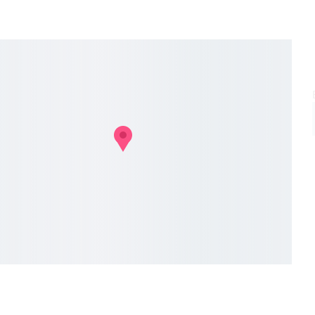
Užsakymo taisyklės
Privatumo p