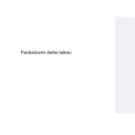
Kosmetikos parduotuvė
Grožio namai
Jakšto g. 8, Vilnius  Lietuva
Parduotuvės darbo laikas:
I-V  - 9-19h
VI - VII - Nedirbame
labas@gbplius.lt
grozis@groziobankas.lt
+370 620 15551
Apie mus
Pristatymas ir grąžinimas