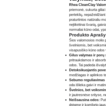
Rhea CleanClay Valom
priemonė, sukurta giliai 
perteklių, nepažeidžiant
praturtintos natūraliu mo
neįtikėtinai švarią, gaiv
normaliai kūno odai, ypa
Produkto Apraš
Šios valomosios molio pu
švelniomis, bet veiksmi
visapusiško kūno odos 
Gilus valymas ir porų
pritraukdamos ir absor
odos. Tai padeda išvaly
Detoksikuojantis povei
medžiagas ir aplinkos t
Sebumo reguliavimas i
oda išlieka gaivi ir matin
Švelnios, bet veiksmi
ir jautresnėse srityse, 
Neišsausina odos:
Puto
drėgmę ir komforto jau