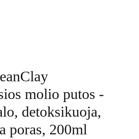
TINKLARAŠTIS
KONTAKTAI
UŽSAKYMAI
eanClay
ios molio putos -
alo, detoksikuoja,
ia poras, 200ml