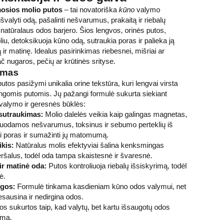
osios molio putos
– tai novatoriška
kūno
valymo
išvalyti odą, pašalinti nešvarumus, prakaitą ir riebalų
 natūralaus odos barjero. Šios lengvos, orinės putos,
liu, detoksikuoja kūno odą, sutraukia poras ir palieka ją
ią ir matinę. Idealus pasirinkimas riebesnei, mišriai ar
č nugaros, pečių ar krūtinės srityse.
ymas
tos pasižymi unikalia orine tekstūra, kuri lengvai virsta
ngomis putomis. Jų pažangi formulė sukurta siekiant
valymo ir geresnės būklės:
 sutraukimas:
Molio dalelės veikia kaip galingas magnetas,
buodamos nešvarumus, toksinus ir sebumo perteklių iš
ti poras ir sumažinti jų matomumą.
kis:
Natūralus molis efektyviai šalina kenksmingas
eršalus, todėl oda tampa skaistesnė ir švaresnė.
r matinė oda:
Putos kontroliuoja riebalų išsiskyrimą, todėl
ė.
ngos:
Formulė tinkama kasdieniam kūno odos valymui, net
nesausina ir nedirgina odos.
s sukurtos taip, kad valytų, bet kartu išsaugotų odos
smą.