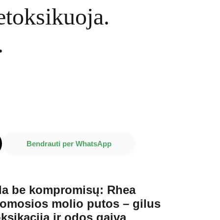
etoksikuoja.
.
Bendrauti per WhatsApp
da be kompromisų: Rhea
lomosios molio putos – gilus
ksikacija ir odos gaiva