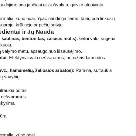
udojimo oda jaučiasi giliai išvalyta, gaivi ir atgaivinta.
 normaliai kūno odai. Ypač naudinga tiems, kurių oda linkusi į
garoje, krūtinėje ar pečių srityje.
edientai ir Jų Nauda
 kaolinas, bentonitas, žaliasis molis):
Giliai valo, sugeria
ikuoja.
 valymo metu, apsaugo nuo išsausėjimo.
tai:
Efektyviai valo nešvarumus, nepažeisdami odos
(pvz., hamamelių, žaliosios arbatos):
Ramina, sutraukia
ių savybių.
sutraukia poras
na nešvarumus
skyrimą
tūra
 normaliai kūno odai