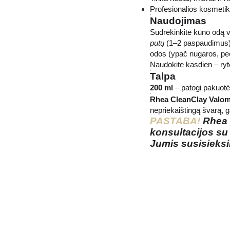
Profesionalios kosmeti
Naudojimas
Sudrėkinkite kūno odą v
putų
(1–2 paspaudimus) 
odos (ypač nugaros, peči
Naudokite kasdien – ryt
Talpa
200 ml
– patogi pakuotė
Rhea CleanClay Valom
nepriekaištingą švarą, g
PASTABA!
Rhea p
konsultacijos su
Jumis susisieks