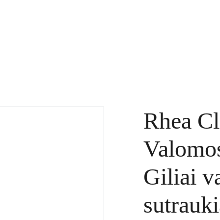
KTAI
DOVANŲ KUPONAI
SPECIALŪS PASIŪLYMAI
PASLAUGOS
Rhea Cl
Valomos
Giliai v
sutrauk