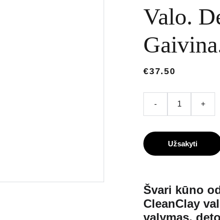
Valo. D
Gaivina
€37.50
-
+
Užsakyti
Švari kūno o
CleanClay va
valymas, deto