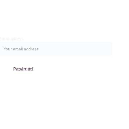
Prenumeruokite
Email adress
Patvirtinti
olitika
Akcijų taisyklės