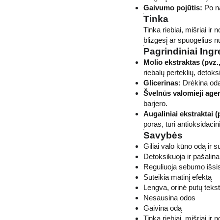
Gaivumo pojūtis:
Po na
Tinka
Tinka riebiai, mišriai ir
blizgesį ar spuogelius nu
Pagrindiniai Ingr
Molio ekstraktas (pvz.,
riebalų perteklių, detoks
Glicerinas:
Drėkina odą
Švelnūs valomieji agen
barjero.
Augaliniai ekstraktai 
poras, turi antioksidacin
Savybės
Giliai valo kūno odą ir 
Detoksikuoja ir pašali
Reguliuoja sebumo išsi
Suteikia matinį efektą
Lengva, orinė putų teks
Nesausina odos
Gaivina odą
Tinka riebiai, mišriai ir