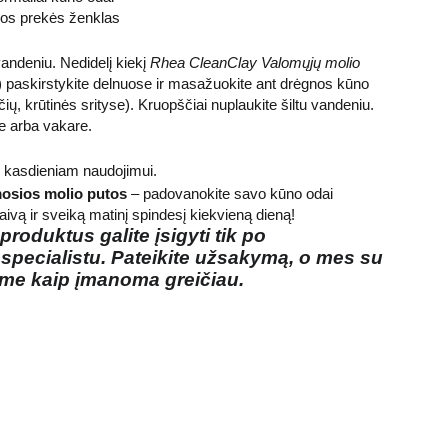
kos prekės ženklas
andeniu. Nedidelį kiekį
Rhea CleanClay Valomųjų molio
paskirstykite delnuose ir masažuokite ant drėgnos kūno
ų, krūtinės srityse). Kruopščiai nuplaukite šiltu vandeniu.
e arba vakare.
 kasdieniam naudojimui.
osios molio putos
– padovanokite savo kūno odai
aivą ir sveiką matinį spindesį kiekvieną dieną!
roduktus galite įsigyti tik po
 specialistu. Pateikite užsakymą, o mes su
ime kaip įmanoma greičiau.