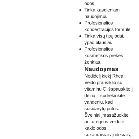
odos.
Tinka kasdieniam
naudojimui.
Profesionalios
koncentracijos formulė.
Tinka visų tipų odai,
ypač blausiai.
Profesionalios
kosmetikos prekės
ženklas.
Naudojimas
Nedidelį kiekį Rhea
Veido prausiklio su
vitaminu C išspauskite į
delną ir sudrėkinkite
vandeniu, kad
susidarytų putos.
Švelniai įmasažuokite
ant drėgnos veido ir
kaklo odos
sukamaisiais judesiais,