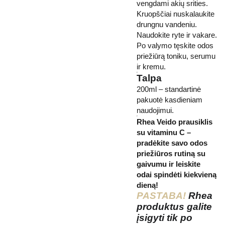
vengdami akių srities.
Kruopščiai nuskalaukite
drungnu vandeniu.
Naudokite ryte ir vakare.
Po valymo tęskite odos
priežiūrą toniku, serumu
ir kremu.
Talpa
200ml – standartinė
pakuotė kasdieniam
naudojimui.
Rhea Veido prausiklis
su vitaminu C –
pradėkite savo odos
priežiūros rutiną su
gaivumu ir leiskite
odai spindėti kiekvieną
dieną!
PASTABA!
Rhea
produktus galite
įsigyti tik po