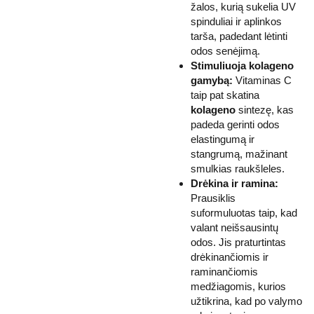
žalos, kurią sukelia UV
spinduliai ir aplinkos
tarša, padedant lėtinti
odos senėjimą.
Stimuliuoja kolageno
gamybą:
Vitaminas C
taip pat skatina
kolageno
sintezę, kas
padeda gerinti odos
elastingumą ir
stangrumą, mažinant
smulkias raukšleles.
Drėkina ir ramina:
Prausiklis
suformuluotas taip, kad
valant neišsausintų
odos. Jis praturtintas
drėkinančiomis ir
raminančiomis
medžiagomis, kurios
užtikrina, kad po valymo