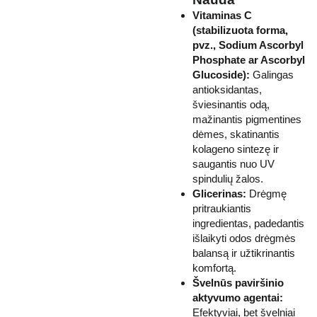
Vitaminas C
(stabilizuota forma,
pvz., Sodium Ascorbyl
Phosphate ar Ascorbyl
Glucoside):
Galingas
antioksidantas,
šviesinantis odą,
mažinantis pigmentines
dėmes, skatinantis
kolageno sintezę ir
saugantis nuo UV
spindulių žalos.
Glicerinas:
Drėgmę
pritraukiantis
ingredientas, padedantis
išlaikyti odos drėgmės
balansą ir užtikrinantis
komfortą.
Švelnūs paviršinio
aktyvumo agentai:
Efektyviai, bet švelniai