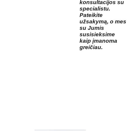
konsultacijos su
specialistu.
Pateikite
užsakymą, o mes
su Jumis
susisieksime
kaip įmanoma
greičiau.
Kosmetikos 
Prenu
parduotuvė