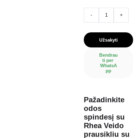
-
+
Užsakyti
Bendrau
ti per 
WhatsA
pp
Pažadinkite
odos
spindesį su
Rhea Veido
prausikliu su