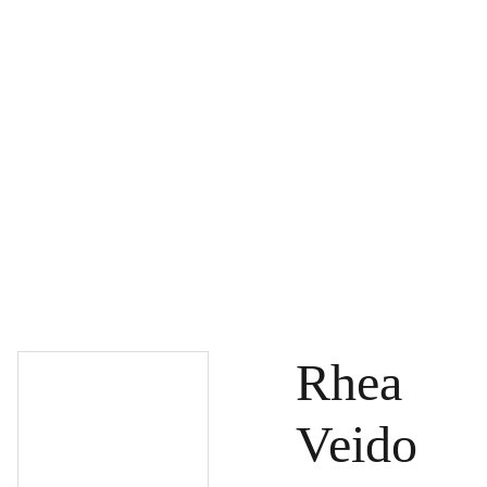
PAGRINDINIS
PRODUKTAI
DOVANŲ KUPONAI
SPECIALŪS PASIŪLYMAI
UŽSAKYMAI
PASLAUGOS
TINKLARAŠTIS
KONTAKTAI
Rhea
Veido