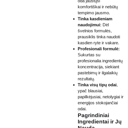
oda jaustųsi
komfortiškai ir nebūtų
tempimo jausmo.
Tinka kasdieniam
naudojimui:
Dėl
švelnios formulės,
prausiklis tinka naudoti
kasdien ryte ir vakare.
Profesionali formulė:
Sukurtas su
profesionalia ingredientų
koncentracija, siekiant
pastebimų ir ilgalaikių
rezultatų.
Tinka visų tipų odai
,
ypač blausiai,
papilkėjusiai, netolygiai ir
energijos stokojančiai
odai.
Pagrindiniai
Ingredientai ir Jų
Nauda