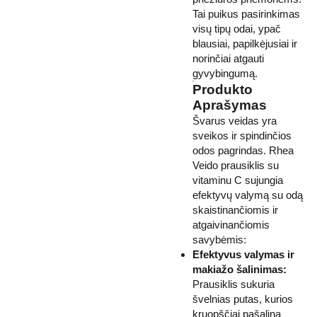
Tai puikus pasirinkimas
visų tipų odai, ypač
blausiai, papilkėjusiai ir
norinčiai atgauti
gyvybingumą.
Produkto
Aprašymas
Švarus veidas yra
sveikos ir spindinčios
odos pagrindas. Rhea
Veido prausiklis su
vitaminu C sujungia
efektyvų valymą su odą
skaistinančiomis ir
atgaivinančiomis
savybėmis:
Efektyvus valymas ir
makiažo šalinimas:
Prausiklis sukuria
švelnias putas, kurios
kruopščiai pašalina