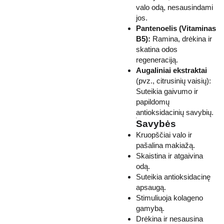
valo odą, nesausindami
jos.
Pantenoelis (Vitaminas
B5):
Ramina, drėkina ir
skatina odos
regeneraciją.
Augaliniai ekstraktai
(pvz., citrusinių vaisių):
Suteikia gaivumo ir
papildomų
antioksidacinių savybių.
Savybės
Kruopščiai valo ir
pašalina makiažą.
Skaistina ir atgaivina
odą.
Suteikia antioksidacinę
apsaugą.
Stimuliuoja kolageno
gamybą.
Drėkina ir nesausina