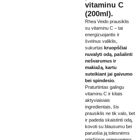
vitaminu C
(200ml).
Rhea Veido prausiklis
su vitaminu C – tai
energizuojantis ir
švelnus valiklis,
sukurtas
kruopščiai
nuvalyti odą, pašalinti
nešvarumus ir
makiažą, kartu
suteikiant jai gaivumo
bei spindesio
.
Praturtintas galingu
vitaminu C ir kitais
aktyviaisiais
ingredientais, šis
prausiklis ne tik valo, bet
ir padeda skaistinti odą,
kovoti su blausumu bei
paruošia ją tolesnėms
priežiūros priemonėms.