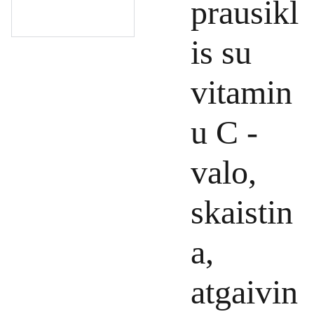
prausikl
is su
vitamin
u C -
valo,
skaistin
a,
atgaivin