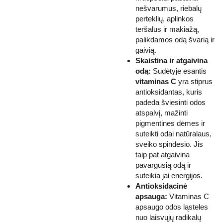
nešvarumus, riebalų
perteklių, aplinkos
teršalus ir makiažą,
palikdamos odą švarią ir
gaivią.
Skaistina ir atgaivina
odą:
Sudėtyje esantis
vitaminas C
yra stiprus
antioksidantas, kuris
padeda šviesinti odos
atspalvį, mažinti
pigmentines dėmes ir
suteikti odai natūralaus,
sveiko spindesio. Jis
taip pat atgaivina
pavargusią odą ir
suteikia jai energijos.
Antioksidacinė
apsauga:
Vitaminas C
apsaugo odos ląsteles
nuo laisvųjų radikalų