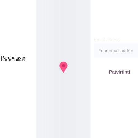
meruo
Grožio namai
kite
Email adress
Jakšto g. 8, 
Vilnius  Lietuva
Parduotuvės 
darbo laikas:
I-V  - 9-19h
Patvirtinti
VI - VII - 
Nedirbame
labas@gb
plius.lt
grozis@gr
oziobanka
s.lt
+370 620 
15551