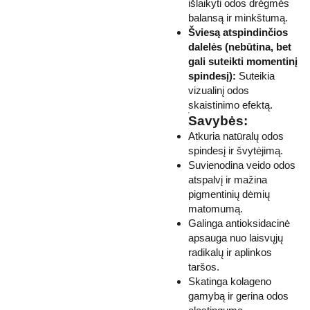
išlaikyti odos drėgmės
balansą ir minkštumą.
Šviesą atspindinčios
dalelės (nebūtina, bet
gali suteikti momentinį
spindesį):
Suteikia
vizualinį odos
skaistinimo efektą.
Savybės:
Atkuria natūralų odos
spindesį ir švytėjimą.
Suvienodina veido odos
atspalvį ir mažina
pigmentinių dėmių
matomumą.
Galinga antioksidacinė
apsauga nuo laisvųjų
radikalų ir aplinkos
taršos.
Skatinga kolageno
gamybą ir gerina odos