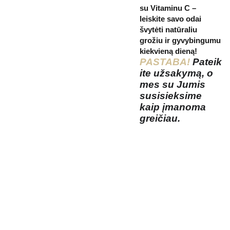
su Vitaminu C –
leiskite savo odai
švytėti natūraliu
grožiu ir gyvybingumu
kiekvieną dieną!
PASTABA!
Pateik
ite užsakymą, o
mes su Jumis
susisieksime
kaip įmanoma
greičiau.