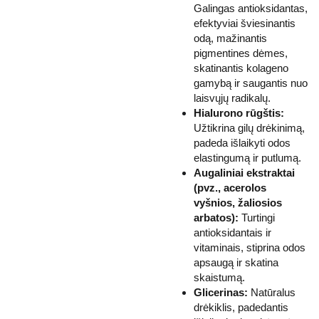
Galingas antioksidantas,
efektyviai šviesinantis
odą, mažinantis
pigmentines dėmes,
skatinantis kolageno
gamybą ir saugantis nuo
laisvųjų radikalų.
Hialurono rūgštis:
Užtikrina gilų drėkinimą,
padeda išlaikyti odos
elastingumą ir putlumą.
Augaliniai ekstraktai
(pvz., acerolos
vyšnios, žaliosios
arbatos):
Turtingi
antioksidantais ir
vitaminais, stiprina odos
apsaugą ir skatina
skaistumą.
Glicerinas:
Natūralus
drėkiklis, padedantis