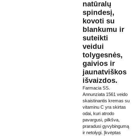
natūralų
spindesį,
kovoti su
blankumu ir
suteikti
veidui
tolygesnės,
gaivios ir
jaunatviškos
išvaizdos.
Farmacia SS.
Annunziata 1561 veido
skaistinantis kremas su
vitaminu C yra skirtas
odai, kuri atrodo
pavargusi, pilkšva,
praradusi gyvybingumą
ir netolygi. Įkvėptas