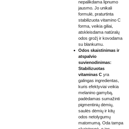
nepalikdama lipnumo
jausmo. Jo unikali
formulė, praturtinta
stabilizuota vitamino C
forma, veikia giliai,
atskleisdama natūralų
odos grožį ir kovodama
su blankumu.
Odos skaistinimas ir
atspalvio
suvienodinimas:
Stabilizuotas
vitaminas C
yra
galingas ingredientas,
kuris efektyviai veikia
melanino gamybą,
padėdamas sumažinti
pigmentinių dėmių,
saulės dėmių ir kitų
odos netolygumų
matomumą. Oda tampa
skaistesnė, o jos