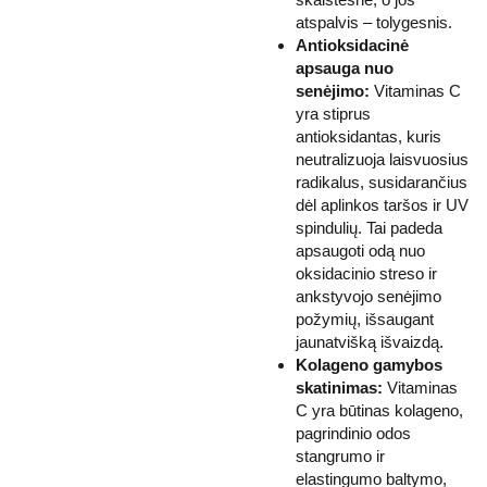
atspalvis – tolygesnis.
Antioksidacinė
apsauga nuo
senėjimo:
Vitaminas C
yra stiprus
antioksidantas, kuris
neutralizuoja laisvuosius
radikalus, susidarančius
dėl aplinkos taršos ir UV
spindulių. Tai padeda
apsaugoti odą nuo
oksidacinio streso ir
ankstyvojo senėjimo
požymių, išsaugant
jaunatvišką išvaizdą.
Kolageno gamybos
skatinimas:
Vitaminas
C yra būtinas kolageno,
pagrindinio odos
stangrumo ir
elastingumo baltymo,