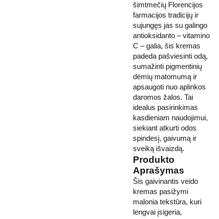
šimtmečių Florencijos
farmacijos tradicijų ir
sujungęs jas su galingo
antioksidanto – vitamino
C – galia, šis kremas
padeda pašviesinti odą,
sumažinti pigmentinių
dėmių matomumą ir
apsaugoti nuo aplinkos
daromos žalos. Tai
idealus pasirinkimas
kasdieniam naudojimui,
siekiant atkurti odos
spindesį, gaivumą ir
sveiką išvaizdą.
Produkto
Aprašymas
Šis gaivinantis veido
kremas pasižymi
malonia tekstūra, kuri
lengvai įsigeria,