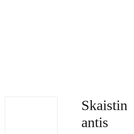
PAGRINDINIS
PRODUKTAI
DOVANŲ KUPONAI
SPECIALŪS PASIŪLYMAI
UŽSAKYMAI
PASLAUGOS
TINKLARAŠTIS
KONTAKTAI
Skaistin
antis