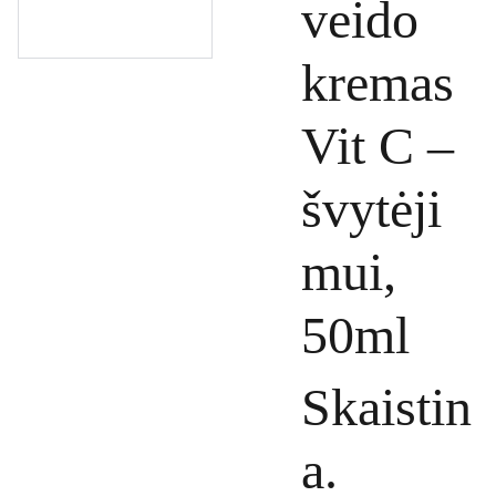
veido
kremas
Vit C –
švytėji
mui,
50ml
Skaistin
a.