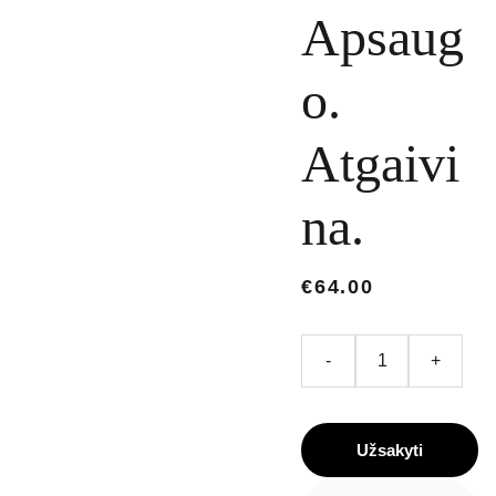
Apsaug
o.
Atgaivi
na.
€64.00
-
+
Užsakyti