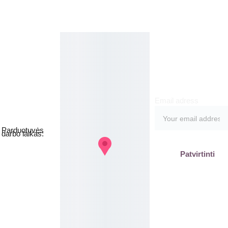
Kosmetikos 
Prenu
parduotuvė
meruo
Grožio namai
kite
Email adress
Jakšto g. 8, 
Vilnius  Lietuva
Parduotuvės 
darbo laikas:
I-V  - 9-19h
Patvirtinti
VI - VII - 
Nedirbame
labas@gb
plius.lt
grozis@gr
oziobanka