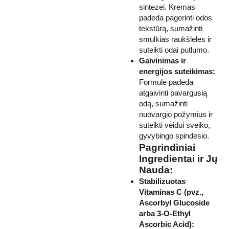
sintezei. Kremas
padeda pagerinti odos
tekstūrą, sumažinti
smulkias raukšleles ir
suteikti odai putlumo.
Gaivinimas ir
energijos suteikimas:
Formulė padeda
atgaivinti pavargusią
odą, sumažinti
nuovargio požymius ir
suteikti veidui sveiko,
gyvybingo spindesio.
Pagrindiniai
Ingredientai ir Jų
Nauda:
Stabilizuotas
Vitaminas C (pvz.,
Ascorbyl Glucoside
arba 3-O-Ethyl
Ascorbic Acid):