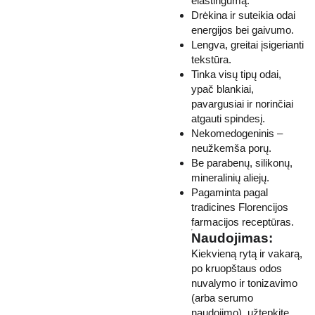
elastingumą.
Drėkina ir suteikia odai
energijos bei gaivumo.
Lengva, greitai įsigerianti
tekstūra.
Tinka visų tipų odai,
ypač blankiai,
pavargusiai ir norinčiai
atgauti spindesį.
Nekomedogeninis –
neužkemša porų.
Be parabenų, silikonų,
mineralinių aliejų.
Pagaminta pagal
tradicines Florencijos
farmacijos receptūras.
Naudojimas:
Kiekvieną rytą ir vakarą,
po kruopštaus odos
nuvalymo ir tonizavimo
(arba serumo
naudojimo), užtepkite