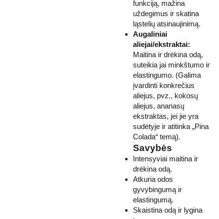
funkciją, mažina
uždegimus ir skatina
ląstelių atsinaujinimą.
Augaliniai
aliejai/ekstraktai:
Maitina ir drėkina odą,
suteikia jai minkštumo ir
elastingumo. (Galima
įvardinti konkrečius
aliejus, pvz., kokosų
aliejus, ananasų
ekstraktas, jei jie yra
sudėtyje ir atitinka „Pina
Colada“ temą).
Savybės
Intensyviai maitina ir
drėkina odą.
Atkuria odos
gyvybingumą ir
elastingumą.
Skaistina odą ir lygina