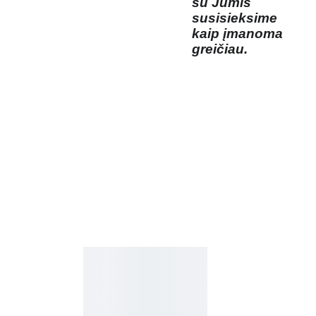
su Jumis
susisieksime
kaip įmanoma
greičiau.
Kosmetikos 
Prenu
parduotuvė
meruo
Grožio namai
kite