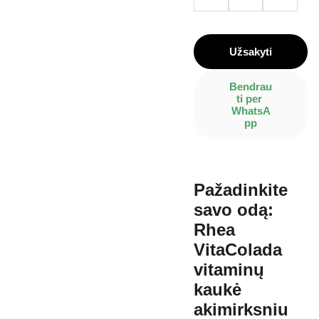
Užsakyti
Bendrau
ti per 
WhatsA
pp
Pažadinkite
savo odą:
Rhea
VitaColada
vitaminų
kaukė
akimirksniu