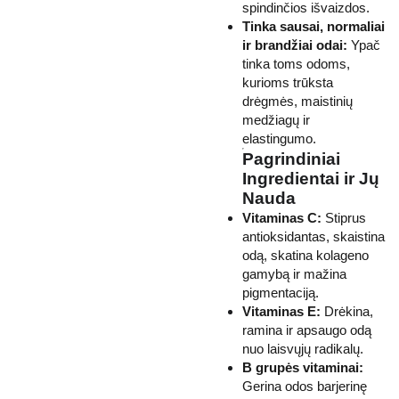
spindinčios išvaizdos.
Tinka sausai, normaliai
ir brandžiai odai:
Ypač
tinka toms odoms,
kurioms trūksta
drėgmės, maistinių
medžiagų ir
elastingumo.
Pagrindiniai
Ingredientai ir Jų
Nauda
Vitaminas C:
Stiprus
antioksidantas, skaistina
odą, skatina kolageno
gamybą ir mažina
pigmentaciją.
Vitaminas E:
Drėkina,
ramina ir apsaugo odą
nuo laisvųjų radikalų.
B grupės vitaminai:
Gerina odos barjerinę