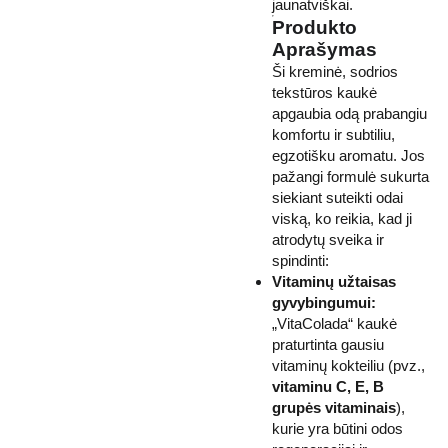
jaunatviškai.
Produkto
Aprašymas
Ši kreminė, sodrios
tekstūros kaukė
apgaubia odą prabangiu
komfortu ir subtiliu,
egzotišku aromatu. Jos
pažangi formulė sukurta
siekiant suteikti odai
viską, ko reikia, kad ji
atrodytų sveika ir
spindinti:
Vitaminų užtaisas
gyvybingumui:
„VitaColada“ kaukė
praturtinta gausiu
vitaminų kokteiliu (pvz.,
vitaminu C, E, B
grupės vitaminais
),
kurie yra būtini odos