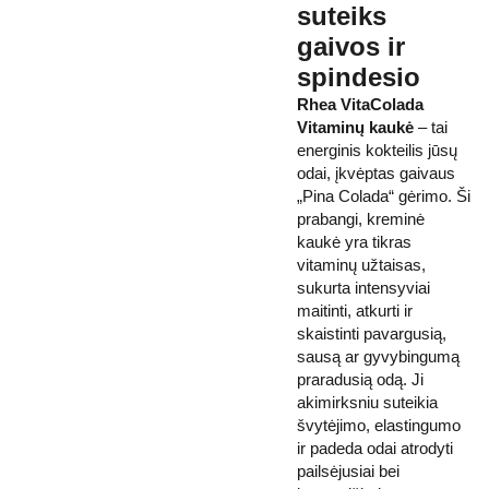
suteiks
gaivos ir
spindesio
Rhea VitaColada
Vitaminų kaukė
– tai
energinis kokteilis jūsų
odai, įkvėptas gaivaus
„Pina Colada“ gėrimo. Ši
prabangi, kreminė
kaukė yra tikras
vitaminų užtaisas,
sukurta intensyviai
maitinti, atkurti ir
skaistinti pavargusią,
sausą ar gyvybingumą
praradusią odą. Ji
akimirksniu suteikia
švytėjimo, elastingumo
ir padeda odai atrodyti
pailsėjusiai bei