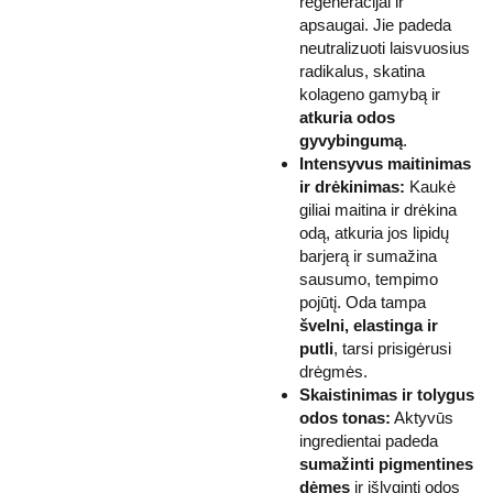
regeneracijai ir
apsaugai. Jie padeda
neutralizuoti laisvuosius
radikalus, skatina
kolageno gamybą ir
atkuria odos
gyvybingumą
.
Intensyvus maitinimas
ir drėkinimas:
Kaukė
giliai maitina ir drėkina
odą, atkuria jos lipidų
barjerą ir sumažina
sausumo, tempimo
pojūtį. Oda tampa
švelni, elastinga ir
putli
, tarsi prisigėrusi
drėgmės.
Skaistinimas ir tolygus
odos tonas:
Aktyvūs
ingredientai padeda
sumažinti pigmentines
dėmes
ir išlyginti odos