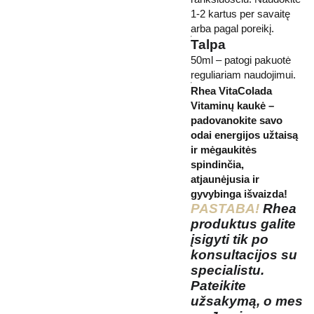
1-2 kartus per savaitę
arba pagal poreikį.
Talpa
50ml – patogi pakuotė
reguliariam naudojimui.
Rhea VitaColada
Vitaminų kaukė –
padovanokite savo
odai energijos užtaisą
ir mėgaukitės
spindinčia,
atjaunėjusia ir
gyvybinga išvaizda!
PASTABA!
Rhea
produktus galite
įsigyti tik po
konsultacijos su
specialistu.
Pateikite
užsakymą, o mes