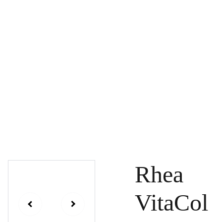
PAGRINDINIS
PRODUKTAI
DOVANŲ KUPONAI
SPECIALŪS PASIŪLYMAI
UŽSAKYMAI
PASLAUGOS
TINKLARAŠTIS
KONTAKTAI
Rhea
VitaCol