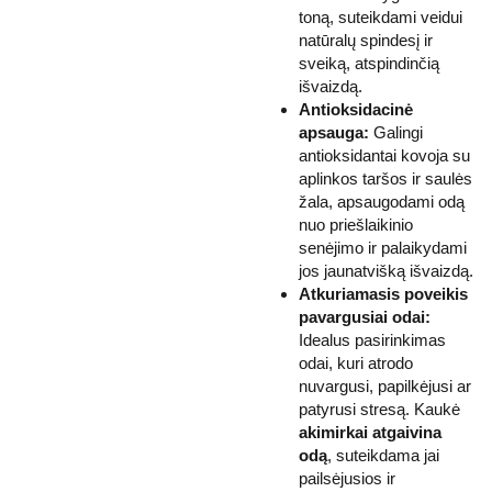
toną, suteikdami veidui
natūralų spindesį ir
sveiką, atspindinčią
išvaizdą.
Antioksidacinė
apsauga:
Galingi
antioksidantai kovoja su
aplinkos taršos ir saulės
žala, apsaugodami odą
nuo priešlaikinio
senėjimo ir palaikydami
jos jaunatvišką išvaizdą.
Atkuriamasis poveikis
pavargusiai odai:
Idealus pasirinkimas
odai, kuri atrodo
nuvargusi, papilkėjusi ar
patyrusi stresą. Kaukė
akimirkai atgaivina
odą
, suteikdama jai
pailsėjusios ir