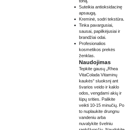
toną.
Suteikia antioksidacinę
apsaugą.
Kreminė, sodri tekstūra.
Tinka pavargusiai,
sausai, papilkėjusiai ir
brandžiai odai.
Profesionalios
kosmetikos prekės
ženklas.
Naudojimas
Tepkite gausų „Rhea
VitaColada Vitaminų
kaukės“ sluoksnį ant
švarios veido ir kaklo
odos, vengdami akių ir
lūpų srities. Palikite
veikti 10-15 minučių. Po
to nuplaukite drungnu
vandeniu arba
nuvalykite švelniu
rankšluosčiu. Naudokite