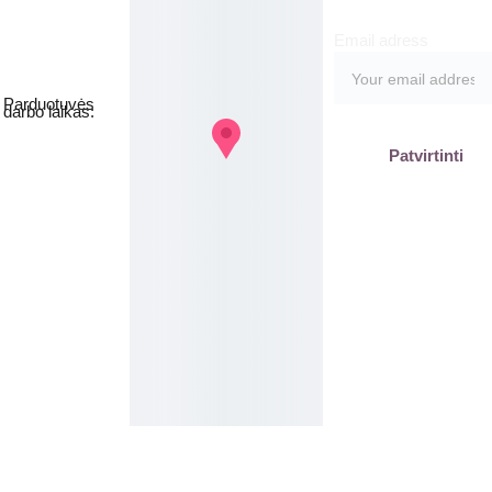
Email adress
Jakšto g. 8, 
Vilnius  Lietuva
Parduotuvės 
darbo laikas:
I-V  - 9-19h
Patvirtinti
VI - VII - 
Nedirbame
labas@gb
plius.lt
grozis@gr
oziobanka
s.lt
+370 620 
15551